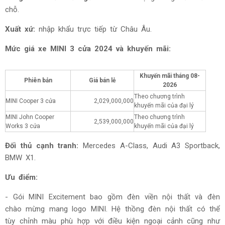
chỗ.
Xuất xứ:
nhập khẩu trực tiếp từ Châu Âu.
Mức giá
xe MINI 3 cửa 2024 và khuyến mãi:
Khuyến mãi tháng
08-
Phiên bản
Giá bán lẻ
2026
Theo chương trình
MINI Cooper 3 cửa
2,029,000,000
khuyến mãi của đại lý
MINI John Cooper
Theo chương trình
2,539,000,000
Works 3 cửa
khuyến mãi của đại lý
Đối thủ cạnh tranh:
Mercedes A-Class, Audi A3 Sportback,
BMW X1.
Ưu điểm:
- Gói MINI Excitement bao gồm đèn viền nội thất và đèn
chào mừng mang logo MINI.
Hệ thồng đèn nội thất có thể
tùy chỉnh màu phù hợp với điều kiện ngoại cảnh cũng như