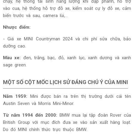
chạy, hệ thống tái sinh năng lượng khi đạp phanh, hỗ trợ
vào cua, hệ thống hỗ trợ đỗ xe, kiểm soát cự ly đỗ xe, cảm
biến trước và sau, camera lùi,...
Nhược điểm:
- Giá xe MINI Countryman 2024
và chi phí sửa chữa, bảo
dưỡng cao.
Màu xe:
đen, trắng, bạc, đỏ, xanh lục, xanh dương và xanh
sage green.
MỘT SỐ CỘT MỐC LỊCH SỬ ĐÁNG CHÚ Ý CỦA MINI
Năm 1959:
Mini được bán ra trên thị trường dưới cái tên
Austin Seven và Morris Mini-Minor.
Từ năm 1994 đến 2000:
BMW mua lại tập đoàn Rover của
British Group với mục đích đưa xe vào sản xuất hàng loạt.
Do đó MINI chính thức trực thuộc BMW.