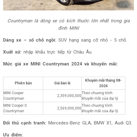
Countryman là dòng xe có kích thước lớn nhất trong gia
đình MINI
Dáng xe – số chỗ ngồi:
SUV hạng sang cỡ nhỏ - 5 chỗ.
Xuất xứ:
nhập khẩu trực tiếp từ Châu Âu.
Mức giá xe
MINI Countryman 2024 và khuyến mãi:
Khuyến mãi tháng
08-
Phiên bản
Giá bán lẻ
2026
MINI Cooper
Theo chương trình
2,359,000,000
Countryman
khuyến mãi của đại lý
MINI Cooper S
Theo chương trình
2,569,000,000
Countryman
khuyến mãi của đại lý
Đối thủ cạnh tranh:
Mercedes-Benz GLA, BMW X1, Audi Q3.
Ưu điểm: