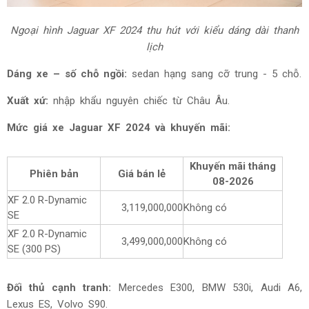
Ngoại hình Jaguar XF 2024 thu hút với kiểu dáng dài thanh
lịch
Dáng xe – số chỗ ngồi:
sedan hạng sang cỡ trung - 5 chỗ.
Xuất xứ:
nhập khẩu nguyên chiếc từ Châu Âu.
Mức giá xe Jaguar XF 2024 và khuyến mãi:
Khuyến mãi tháng
Phiên bản
Giá bán lẻ
08-2026
XF 2.0 R-Dynamic
3,119,000,000
Không có
SE
XF 2.0 R-Dynamic
3,499,000,000
Không có
SE (300 PS)
Đối thủ cạnh tranh:
Mercedes E300, BMW 530i, Audi A6,
Lexus ES, Volvo S90.