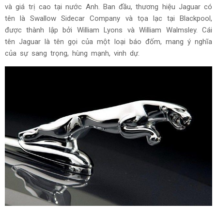
và giá trị cao tại nước Anh. Ban đầu, thương hiệu Jaguar có
tên là Swallow Sidecar Company và tọa lạc tại Blackpool,
được thành lập bởi William Lyons và William Walmsley. Cái
tên Jaguar là tên gọi của một loại báo đốm, mang ý nghĩa
của sự sang trọng, hùng mạnh, vinh dự.