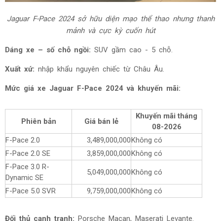
Jaguar F-Pace 2024
sở hữu diện mạo thể thao nhưng thanh
mảnh và cực kỳ cuốn hút
Dáng xe – số chỗ ngồi:
SUV gầm cao - 5 chỗ.
Xuất xứ:
nhập khẩu nguyên chiếc từ Châu Âu.
Mức giá
xe Jaguar F-Pace 2024 và khuyến mãi:
Khuyến mãi tháng
Phiên bản
Giá bán lẻ
08-2026
F-Pace 2.0
3,489,000,000
Không có
F-Pace 2.0 SE
3,859,000,000
Không có
F-Pace 3.0 R-
5,049,000,000
Không có
Dynamic SE
F-Pace 5.0 SVR
9,759,000,000
Không có
Đối thủ cạnh tranh:
Porsche Macan, Maserati Levante.