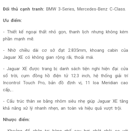
Đối thủ cạnh tranh:
BMW 3-Series, Mercedes-Benz C-Class.
Ưu điểm:
- Thiết kế ngoại thất nhỏ gọn, thanh lịch nhưng không kém
phần mạnh mẽ.
- Nhờ chiều dài cơ sở đạt 2.835mm, khoang cabin của
Jaguar XE có không gian rộng rãi, thoải mái.
- Jaguar XE được trang bị danh sách tiện nghi hiện đại: cửa
sổ trời, cụm đồng hồ điện tử 12.3 inch, hệ thống giải trí
Incontrol Touch Pro, bản đồ định vị, 11 loa Meridian cao
cấp,...
- Cấu trúc thân xe bằng nhôm siêu nhẹ giúp Jaguar XE tăng
khả năng xử lý nhanh nhẹn, an toàn và hiệu quả vượt trội.
Nhược điểm:
- Khoảng để chân tại hàng ghế sau hơi chật chội so với