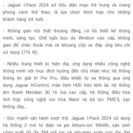
- Jaguar I-Pace 2024 sở hữu diện mạo trẻ trung và mang
phong cách thể thao, là lựa chọn thích hợp cho những
khách hàng trẻ tuổi.
- Không gian nội thất thoáng đãng, có lối thiết kế thông
minh, sáng tạo. Ghế ngồi bọc da Windsor cao cấp, không
gian để chân thoải mái và khoang cốp xe đáp ứng tiêu chí
sử dụng (716 lít).
- Nhiều trang thiết bị hiện đại, ứng dụng nhiều công nghệ
thông minh với mục đích hướng đến chủ nhân như: hệ thống
thông tin giải trí Pivi Pro, điều khiển từ xa thông qua ứng
dụng Jaguar InControl, màn hình HUD trên kính lái, hệ thống
âm thanh Meridian 3D 16 loa cao cấp, hệ thống điều hòa
tích hợp công nghệ ion hóa Nano và bộ lọc PM2.5, sạc
không dây,...
- Sức mạnh vận hành vượt trội. Jaguar I-Pace 2024 sử dụng
hệ thống 2 mô tơ điện và pin lithium-ion 90kWh, sản sinh
công suất tối đa 394 mã lực và mô-men xoắn cực đại đạt