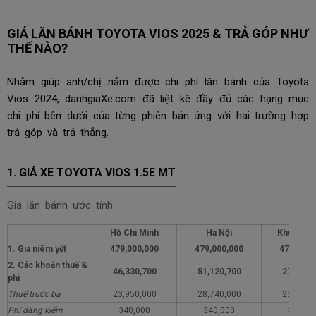
GIÁ LĂN BÁNH TOYOTA VIOS 2025 & TRẢ GÓP NHƯ
THẾ NÀO?
Nhằm giúp anh/chị nắm được chi phí lăn bánh của Toyota
Vios 2024, danhgiaXe.com đã liệt kê đầy đủ các hạng mục
chi phí bên dưới của từng phiên bản ứng với hai trường hợp
trả góp và trả thẳng.
1. GIÁ XE TOYOTA VIOS 1.5E MT
Giá lăn bánh ước tính:
Hồ Chí Minh
Hà Nội
Khu vực 
1. Giá niêm yết
479,000,000
479,000,000
479,000,
2. Các khoản thuế &
46,330,700
51,120,700
27,330,
phí
Thuế trước bạ
23,950,000
28,740,000
23,950,
Phí đăng kiểm
340,000
340,000
340,00