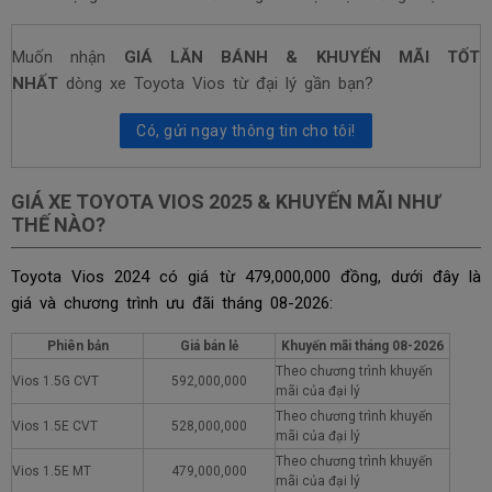
Muốn nhận
GIÁ LĂN BÁNH & KHUYẾN MÃI TỐT
NHẤT
dòng xe Toyota Vios từ đại lý gần bạn?
Có, gửi ngay thông tin cho tôi!
GIÁ XE TOYOTA VIOS 2025 & KHUYẾN MÃI NHƯ
THẾ NÀO?
Toyota Vios 2024 có giá từ 479,000,000 đồng, dưới đây là
giá và chương trình ưu đãi tháng
08-2026:
Phiên bản
Giá bán lẻ
Khuyến mãi tháng
08-2026
Theo chương trình khuyến
Vios 1.5G CVT
592,000,000
mãi của đại lý
Theo chương trình khuyến
Vios 1.5E CVT
528,000,000
mãi của đại lý
Theo chương trình khuyến
Vios 1.5E MT
479,000,000
mãi của đại lý