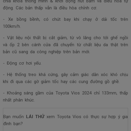
chìa khoá thông minh & khởi động nút bấm và điều hòa tự
động. Các bản thấp vẫn là điều hòa chỉnh cơ.
- Xe bồng bềnh, có chút bay khi chạy ở dải tốc trên
100km/h.
- Vật liệu nội thất bị cắt giảm, từ vô lăng cho tới ghế ngồi
và ốp 2 bên cánh cửa đã chuyển từ chất liệu da thật trên
bản cũ sang da công nghiệp trên bản mới.
- Động cơ hơi yếu.
- Hệ thống treo khá cứng, gây cảm giác dằn xóc khó chịu
khi đi qua các gờ giảm tốc hay các cung đường gồ ghề.
- Khoảng sáng gầm của Toyota Vios 2024 chỉ 133mm, thấp
nhất phân khúc.
Bạn muốn
LÁI THỬ
xem Toyota Vios có thực sự hợp ý gia
đình bạn?