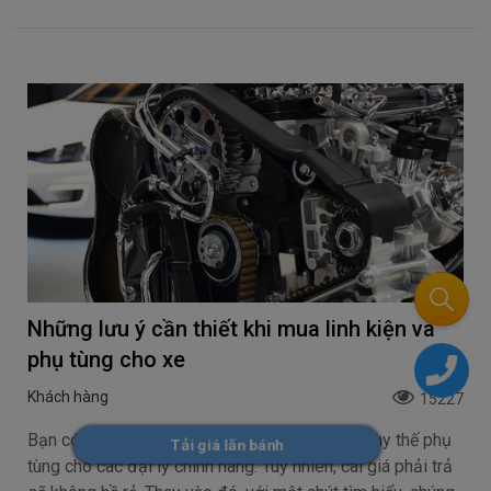
Những lưu ý cần thiết khi mua linh kiện và
phụ tùng cho xe
Khách hàng
15227
Bạn có thể giao hết công đoạn sửa chữa và thay thế phụ
Tải giá lăn bánh
tùng cho các đại lý chính hãng. Tuy nhiên, cái giá phải trả