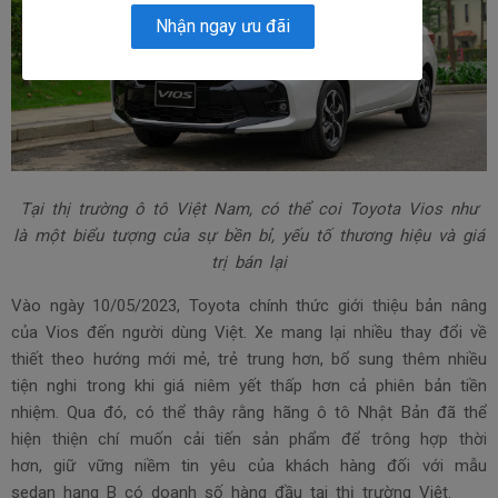
Nhận ngay ưu đãi
Tại thị trường ô tô Việt Nam, có thể coi Toyota Vios như
là một biểu tượng của sự bền bỉ, yếu tố thương hiệu và giá
trị bán lại
Vào ngày 10/05/2023, Toyota chính thức giới thiệu bản nâng
của Vios đến người dùng Việt. Xe mang lại nhiều thay đổi về
thiết theo hướng mới mẻ, trẻ trung hơn, bổ sung thêm nhiều
tiện nghi trong khi giá niêm yết thấp hơn cả phiên bản tiền
nhiệm. Qua đó, có thể thây rằng hãng ô tô Nhật Bản đã thể
hiện thiện chí muốn cải tiến sản phẩm để trông hợp thời
hơn, giữ vững niềm tin yêu của khách hàng đối với mẫu
sedan hạng B có doanh số hàng đầu tại thị trường Việt.