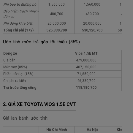
Phí bảo trì đường bộ
1,560,000
1,560,000
1,560,0
Bảo hiểm trách nhiệm
480,700
480,700
480,70
dân sự
Phí đăng kí ra biển
20,000,000
20,000,000
1,000,0
Tổng chi phí (1+2)
525,330,700
530,120,700
506,330,
Ước tính mức trả góp tối thiểu (85%):
Dòng xe
Vios 1.5E MT
Giá bán
479,000,000
Mức vay (85%)
407,150,000
Phần còn lại (15%)
71,850,000
Chi phí ra biển
46,330,700
Trả trước tổng cộng
118,180,700
2. GIÁ XE TOYOTA VIOS 1.5E CVT
Giá lăn bánh ước tính:
Hồ Chí Minh
Hà Nội
Khu vực 