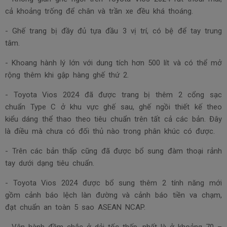
cả khoảng trống để chân và trần xe đều khá thoáng.
- Ghế trang bị đầy đủ tựa đầu 3 vị trí, có bệ để tay trung
tâm.
- Khoang hành lý lớn với dung tích hơn 500 lít và có thể mở
rộng thêm khi gập hàng ghế thứ 2.
- Toyota Vios 2024 đã được trang bị thêm 2 cổng sạc
chuẩn Type C ở khu vực ghế sau, ghế ngồi thiết kế theo
kiểu dáng thể thao theo tiêu chuẩn trên tất cả các bản. Đây
là điều mà chưa có đối thủ nào trong phân khúc có được.
- Trên các bản thấp cũng đã được bổ sung đàm thoại rảnh
tay dưới dạng tiêu chuẩn.
- Toyota Vios 2024 được bổ sung thêm 2 tính năng mới
gồm cảnh báo lệch làn đường và cảnh báo tiền va chạm,
đạt chuẩn an toàn 5 sao ASEAN NCAP.
- Vận hành đầm chắc ở dải tốc thấp, nhất là ở khoảng 70 –