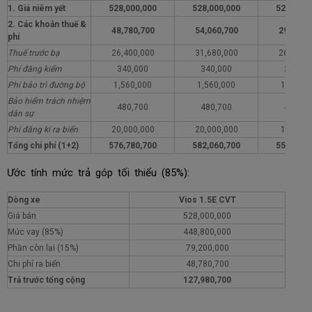
1. Giá niêm yết
528,000,000
528,000,000
528,000,
2. Các khoản thuế &
48,780,700
54,060,700
29,780,
phí
Thuế trước bạ
26,400,000
31,680,000
26,400,
Phí đăng kiểm
340,000
340,000
340,00
Phí bảo trì đường bộ
1,560,000
1,560,000
1,560,0
Bảo hiểm trách nhiệm
480,700
480,700
480,70
dân sự
Phí đăng kí ra biển
20,000,000
20,000,000
1,000,0
Tổng chi phí (1+2)
576,780,700
582,060,700
557,780,
Ước tính mức trả góp tối thiểu (85%):
Dòng xe
Vios 1.5E CVT
Giá bán
528,000,000
Mức vay (85%)
448,800,000
Phần còn lại (15%)
79,200,000
Chi phí ra biển
48,780,700
Trả trước tổng cộng
127,980,700