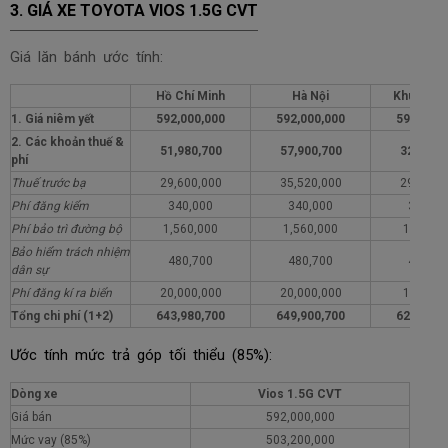
3. GIÁ XE TOYOTA VIOS 1.5G CVT
Giá lăn bánh ước tính:
Hồ Chí Minh
Hà Nội
Khu vực 
1. Giá niêm yết
592,000,000
592,000,000
592,000,
2. Các khoản thuế &
51,980,700
57,900,700
32,980,
phí
Thuế trước bạ
29,600,000
35,520,000
29,600,
Phí đăng kiểm
340,000
340,000
340,00
Phí bảo trì đường bộ
1,560,000
1,560,000
1,560,0
Bảo hiểm trách nhiệm
480,700
480,700
480,70
dân sự
Phí đăng kí ra biển
20,000,000
20,000,000
1,000,0
Tổng chi phí (1+2)
643,980,700
649,900,700
624,980,
Ước tính mức trả góp tối thiểu (85%):
Dòng xe
Vios 1.5G CVT
Giá bán
592,000,000
Mức vay (85%)
503,200,000