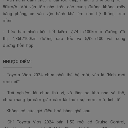
80km/h. Với vận tốc này, trên các cung đường không mấy
bằng phẳng, xe vẫn vận hành khá êm nhờ hệ thống treo
mềm.
- Tiêu hao nhiên liệu tiết kiệm: 7,74 L/100km ở đường đô
thị, 4,85L/100km đường cao tốc và 5,92L/100 với cung
đường hỗn hợp.
NHƯỢC ĐIỂM:
- Toyota Vios 2024 chưa phải thế hệ mới, vẫn là “bình mới
rượu cũ”.
- Trải nghiệm lái chưa thú vị, vô lăng xe khá nhẹ và thô,
chưa mang lại cảm giác cầm lái thực sự mượt mà, tinh tế.
- Không có cửa gió điều hoà hàng ghế sau.
- Chỉ Toyota Vios 2024 bản 1.5G mới có Cruise Control,