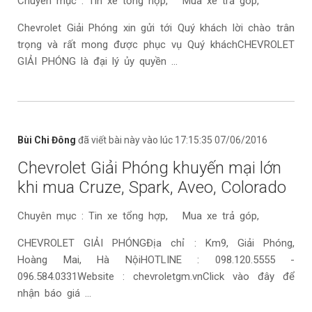
Chuyên mục : Tin xe tổng hợp, Mua xe trả góp,
Chevrolet Giải Phóng xin gửi tới Quý khách lời chào trân
trọng và rất mong được phục vụ Quý khách​CHEVROLET
GIẢI PHÓNG là đại lý ủy quyền ...
Bùi Chi Đông
đã viết bài này vào lúc 17:15:35 07/06/2016
Chevrolet Giải Phóng khuyến mại lớn
khi mua Cruze, Spark, Aveo, Colorado
Chuyên mục : Tin xe tổng hợp, Mua xe trả góp,
CHEVROLET GIẢI PHÓNGĐịa chỉ : Km9, Giải Phóng,
Hoàng Mai, Hà NộiHOTLINE : 098.120.5555 -
096.584.0331Website : chevroletgm.vnClick vào đây để
nhận báo giá ...