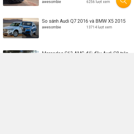
awesombie
6256 lượt xem
So sánh Audi Q7 2016 và BMW X5 2015
awesombie
13714 lượt xem
Mercedes S63 AMG đối đầu Audi S8 trên
đường đua 400m
awesombie
7836 lượt xem
So sánh Kia Sorento 2016, Audi Q5 và
BMW X3
awesombie
19638 lượt xem