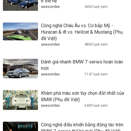
6 thế hệ
awesombie
4433 lượt xem
Công nghệ Châu Âu vs. Cơ bắp Mỹ -
Huracan & i8 vs. Hellcat & Mustang (Phụ
đề Việt)
awesombie
4800 lượt xem
Đánh giá nhanh BMW 7-series hoàn toàn
mới
awesombie
7147 lượt xem
Khám phá màu sơn tùy chọn đắt nhất của
BMW (Phụ đề Việt)
awesombie
5439 lượt xem
Công nghệ điều khiển bằng động tác trên