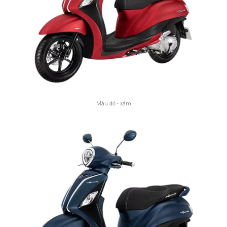
Màu đỏ - xám