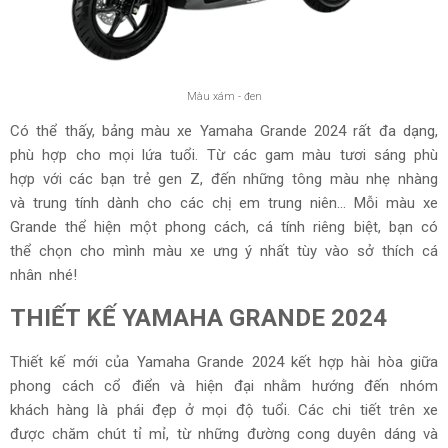
Màu xám - đen
Đặc biệt hơn nữa, ở lần nâng cấp này, Yamaha Grande 2024
bản giới hạn Blue Core Hybrid được tung ra thị trường với 3
lựa chọn màu sắc vô cùng sáng tạo, bao gồm:
Bạc Trắng,
Đen, Xám Đen.