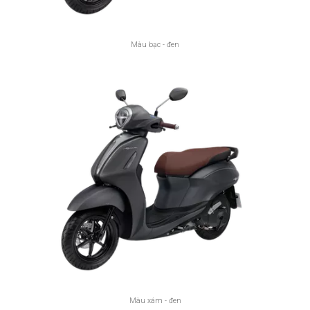
Màu bạc - đen
Màu xám - đen