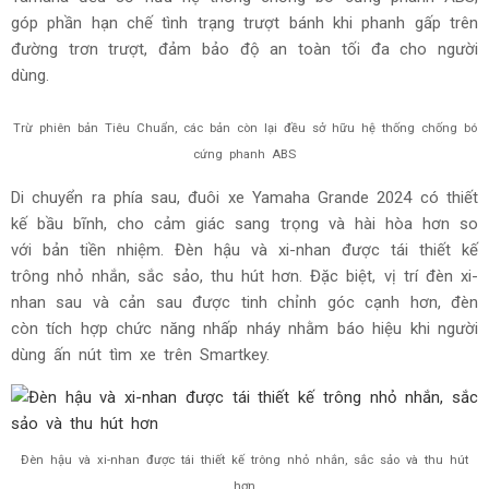
Màu xám - đen
Có thể thấy, bảng màu xe Yamaha Grande 2024 rất đa dạng,
phù hợp cho mọi lứa tuổi. Từ các gam màu tươi sáng phù
hợp với các bạn trẻ gen Z, đến những tông màu nhẹ nhàng
và trung tính dành cho các chị em trung niên... Mỗi màu xe
Grande thể hiện một phong cách, cá tính riêng biệt, bạn có
thể chọn cho mình màu xe ưng ý nhất tùy vào sở thích cá
nhân nhé!
THIẾT KẾ YAMAHA GRANDE 2024
Thiết kế mới của Yamaha Grande 2024 kết hợp hài hòa giữa
phong cách cổ điển và hiện đại nhằm hướng đến nhóm
khách hàng là phái đẹp ở mọi độ tuổi. Các chi tiết trên xe