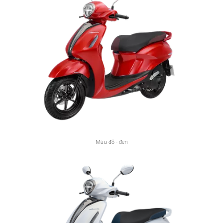
Màu đỏ - đen