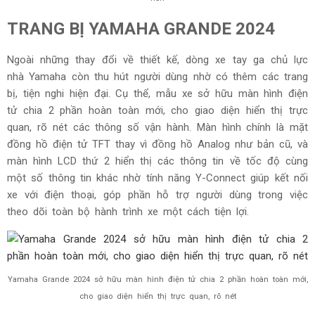
được chăm chút tỉ mỉ, từ những đường cong duyên dáng và
nhẹ nhàng cho đến các chi tiết kim loại đẹp mắt, vừa tôn
lên vẻ sang trọng và thanh lịch của người lái, vừa làm nổi
bật vẻ đẹp bất hủ, vượt thời gian của mẫu xe tay ga chủ
lực nhà Yamaha.