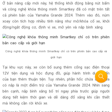
Yamaha Grande 2024 kết hợp hài hòa giữa phong cách cổ điển và hiện đại
Về kích thước, xe vẫn sở hữu các thông số dài x rộng x
cao lần lượt là 1.820 x 684 x 1.155 (mm), khoảng sáng gầm
đạt 127mm và trọng lượng nhẹ chỉ 100 - 101kg, giúp phái
đẹp dễ dàng di chuyển xe hơn.
Đánh giá xe Yamaha Grande 2024 khi nhìn trực diện, đầu xe
ấn tượng với cụm đèn pha full LED tạo hình viên kim cương
quen thuộc, cùng dải đèn định vị thay đổi từ chữ V sang
chữ l chạy dọc nữ tính, mang lại ánh sáng tối ưu và tầm
nhìn rộng hơn cho người dùng trên mọi cung đường. Tại đây,
cụm đèn báo rẽ cũng được tái thiết kế tinh gọn và thanh
mảnh hơn "người tiền nhiệm".