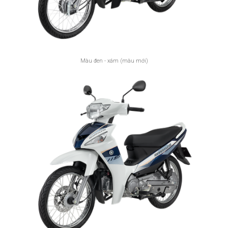
Màu đen - xám (màu mới)