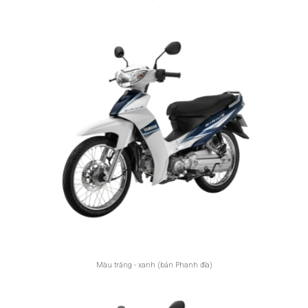
Màu trắng - xanh (bản Phanh đĩa)