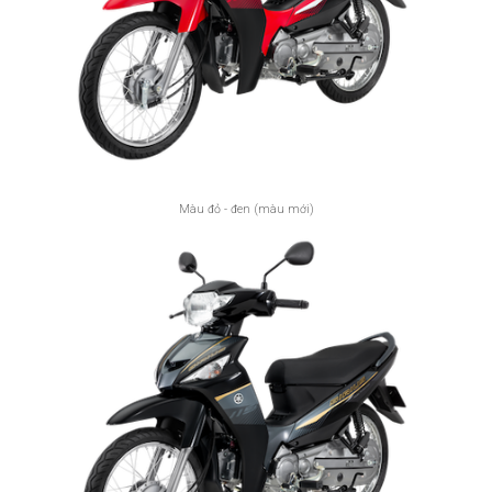
Màu đỏ - đen (màu mới)