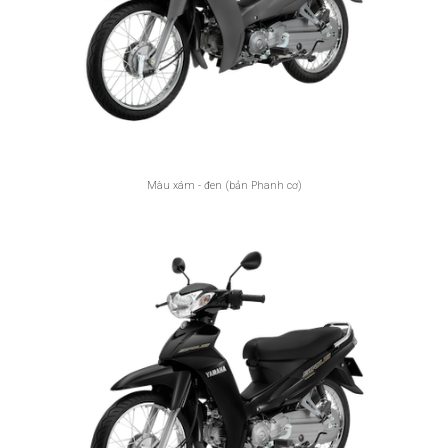
Màu xám - đen (bản Phanh cơ)