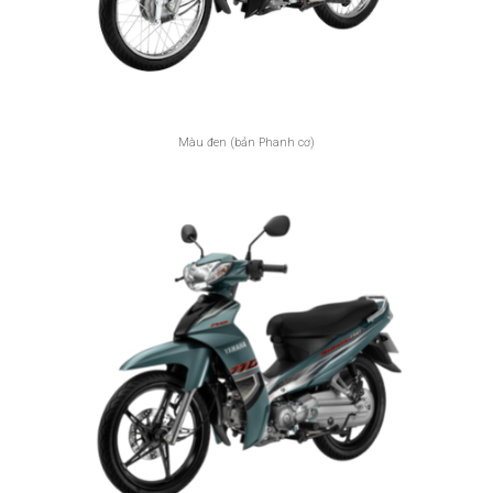
Màu đen (bản Phanh cơ)