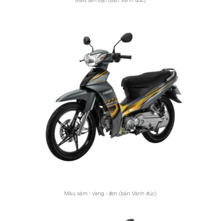
Màu đen bạc (bản Vành đúc)
Màu xám - vàng - đen (bản Vành đúc)