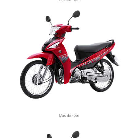
Màu đỏ - đen