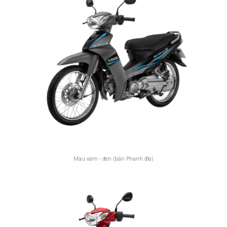
Màu xám - đen (bản Phanh đĩa)