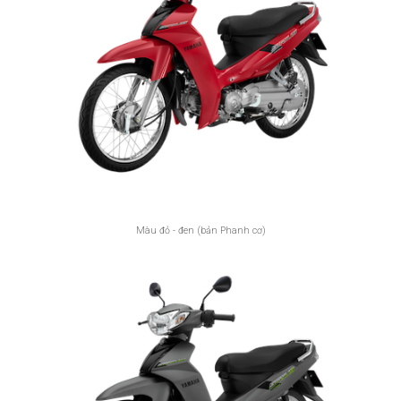
Màu đỏ - đen (bản Phanh cơ)