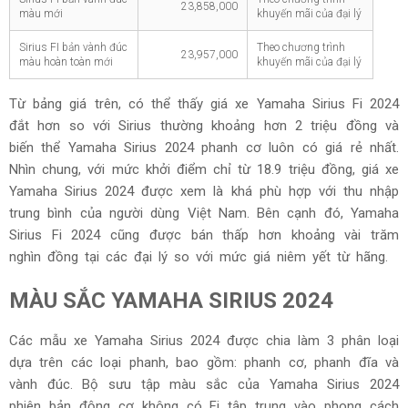
23,858,000
màu mới
khuyến mãi của đại lý
Sirius FI bản vành đúc
Theo chương trình
23,957,000
màu hoàn toàn mới
khuyến mãi của đại lý
Từ bảng giá trên, có thể thấy giá xe Yamaha Sirius Fi 2024
đắt hơn so với Sirius thường khoảng hơn 2 triệu đồng và
biến thể Yamaha Sirius 2024 phanh cơ luôn có giá rẻ nhất.
Nhìn chung, với mức khởi điểm chỉ từ 18.9 triệu đồng, giá xe
Yamaha Sirius 2024 được xem là khá phù hợp với thu nhập
trung bình của người dùng Việt Nam. Bên cạnh đó, Yamaha
Sirius Fi 2024 cũng được bán thấp hơn khoảng vài trăm
nghìn đồng tại các đại lý so với mức giá niêm yết từ hãng.
MÀU SẮC YAMAHA SIRIUS 2024
Các mẫu xe Yamaha Sirius 2024 được chia làm 3 phân loại
dựa trên các loại phanh, bao gồm: phanh cơ, phanh đĩa và
vành đúc. Bộ sưu tập màu sắc của Yamaha Sirius 2024
phiên bản động cơ không có Fi tập trung vào phong cách