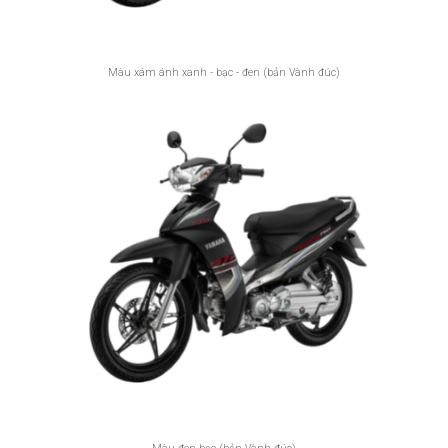
Màu xám ánh xanh - bạc - đen (bản Vành đúc)