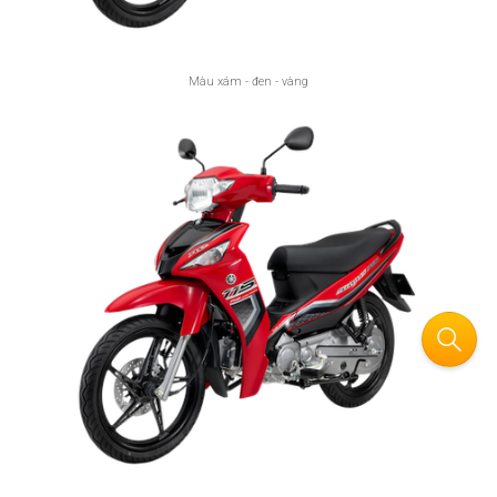
Màu xám - đen - vàng