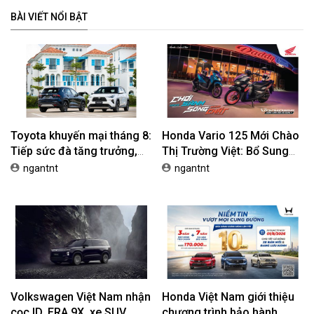
BÀI VIẾT NỔI BẬT
Toyota khuyến mại tháng 8:
Honda Vario 125 Mới Chào
Tiếp sức đà tăng trưởng,
Thị Trường Việt: Bổ Sung
tối ưu chi phí mua xe
Phiên Bản Street, Giá Từ
ngantnt
ngantnt
42,69 Triệu Đồng
Volkswagen Việt Nam nhận
Honda Việt Nam giới thiệu
cọc ID. ERA 9X, xe SUV
chương trình bảo hành