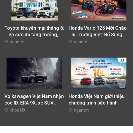
Toyota khuyến mại tháng 8:
Honda Vario 125 Mới Chào
Tiếp sức đà tăng trưởng,
Thị Trường Việt: Bổ Sung
tối ưu chi phí mua xe
Phiên Bản Street, Giá Từ
ngantnt
ngantnt
42,69 Triệu Đồng
Volkswagen Việt Nam nhận
Honda Việt Nam giới thiệu
cọc ID. ERA 9X, xe SUV
chương trình bảo hành
EREV dự kiến giá dưới 3 tỷ
chính hãng lên tới 10 năm
Khoa NX
ngantnt
đồng
dành cho khách hàng Ôtô