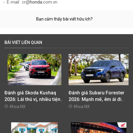
- E-mail: cr@
honda
.com.vn
Bạn cảm thấy bài viết hữu ích?
BÀI VIẾT LIÊN QUAN
Đánh giá Skoda Kushaq
Đánh giá Subaru Forester
2026: Lái thú vị, nhiều tiện
2026: Mạnh mẽ, êm ái đi
nghi, giá cạnh tranh
cùng hệ thống ADAS hoàn
Khoa NX
Khoa NX
hảo