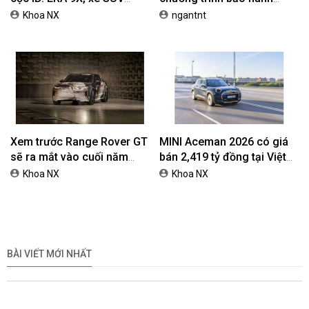
EREV dự kiến giá dưới 3 tỷ
chính hãng lên tới 10 năm
Khoa NX
ngantnt
đồng
dành cho khách hàng Ôtô
Xem trước Range Rover GT
MINI Aceman 2026 có giá
sẽ ra mắt vào cuối năm
bán 2,419 tỷ đồng tại Việt
2026
Nam
Khoa NX
Khoa NX
BÀI VIẾT MỚI NHẤT