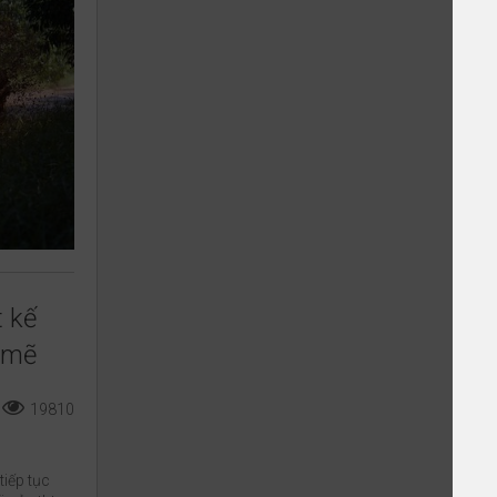
t kế
h mẽ
19810
iếp tục