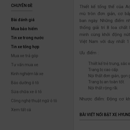
CHUYÊN ĐỀ
Thiết kế tổng thể của A
mù tròn đơn giản, cơ bắ
Bài đánh giá
ban ngày. Những điểm n
thống giải trí 8 loa chất
Mua bảo hiểm
minh cùng khởi động nút
Tin xe trong nước
Việt Nam với duy nhất 1
Tin xe tổng hợp
Ưu điểm :
Mua xe trả góp
Thiết kế trẻ trung, sắc 
Tư vấn mua xe
Trang bị cao cấp.
Kinh nghiệm lái xe
Nội thất đơn giản, gọn 
Trang bị an toàn tốt.
Bảo dưỡng ô tô
Nội thất rộng rãi.
Sửa chữa xe ô tô
Nhược điểm: Động cơ kh
Công nghệ thuật ngữ ô tô
Xem tất cả
BÀI VIẾT NỔI BẬT XE HYUND