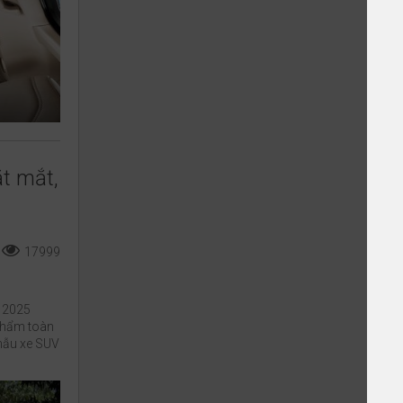
ắt mắt,
17999
n 2025
phẩm toàn
 mẫu xe SUV