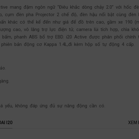
ctive mang đậm ngôn ngữ “Điêu khắc dòng chảy 2.0” với hốc đ
p, cụm đèn pha Projector 2 chế độ, đèn hậu nổi bật cùng đèn
hấn khác có thể kể đến như giá để đồ trên cao, gầm xe 190 (
 lượng cao, vô lăng trợ lực điện tử, camera lùi tích hợp, chìa kh
 bấm, phanh ABS bổ trợ EBD. i20 Active được phân phối chính t
 phiên bản động cơ Kappa 1.4L,đi kèm hộp số tự động 4 cấp.
xảo.
gàng.
á yếu, không đáp ứng đủ sự năng động cần có.
AI I20
XEM 