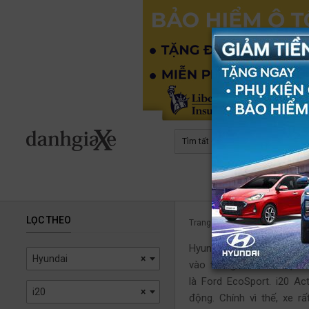
Tìm tất cả
Trang chủ
LỌC THEO
Trang chủ
Hyundai i20
Bà
Hyundai i20 Active là mẫ
Hyundai
×
vào tháng 8/2015. Hiện 
là Ford EcoSport. i20 Ac
i20
×
động. Chính vì thế, xe r