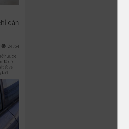
chỉ dán
24064
sở hữu xe
i đã có
 tiết về
 biết.