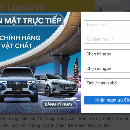
Chọn hãng xe
Chọn dòng xe
Bài đánh giá
Bảo hiểm
Tư vấn mua xe
Kinh nghiệm lái xe
Tỉnh / thành phố
i viết nổi bật
Nhận ngay ưu đã
u xe với kiểu dáng mới của hãng xe Hàn Quốc, giới thiệu tại Vi
tại, i20 Active chỉ có một đối thủ duy nhất trong phân khúc CU
tive mang thiết kế trẻ trung, cứng cáp, toát lên sự mạnh mẽ và
ất phù hợp với những doanh nhân trẻ thành đạt, cá tính.