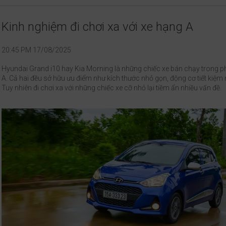
Kinh nghiệm đi chơi xa với xe hạng A
20:45 PM 17/08/2025
Hyundai Grand i10 hay Kia Morning là những chiếc xe bán chạy trong 
A. Cả hai đều sở hữu ưu điểm như kích thước nhỏ gọn, động cơ tiết kiệm 
Tuy nhiên đi chơi xa với những chiếc xe cỡ nhỏ lại tiềm ẩn nhiều vấn đề.