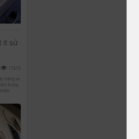
 ít sử
17670
các hãng xe
tầm trung.
 khiến