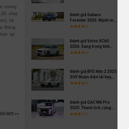
èn sương
 LED chạy
Đánh giá Subaru
Forester 2026: Mạnh mẽ,
mm), hệ
êm ái đi cùng hệ thống
óa thông
ADAS hoàn hảo
hức tại
Đánh giá Volvo XC60
2026: Sang trọng tinh
giản, an toàn và đủ khác
biệt
Đánh giá BYD Atto 2 2025:
SUV thuần điện lái hay,
cách âm vượt trội
Đánh giá GAC M6 Pro
2025: Thanh lịch, rộng
rãi, đầy đủ tiện nghi, vận
BÀI MỚI >>
hành tinh tế