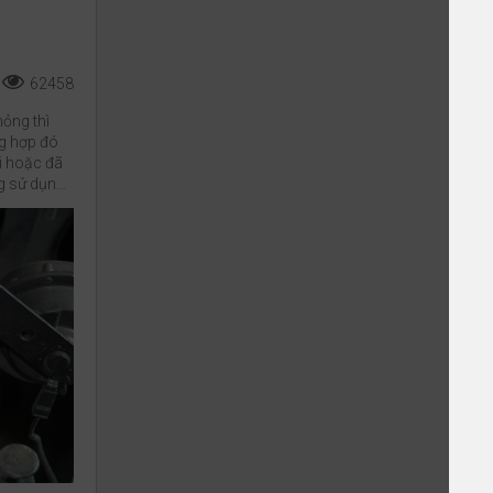
62458
hỏng thì
ng hợp đó
ới hoặc đã
g sử dụng