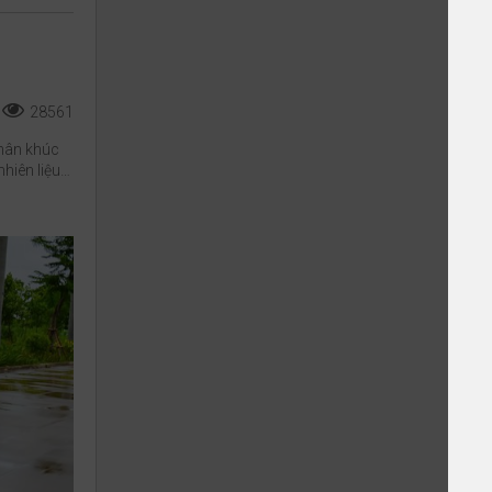
28561
phân khúc
nhiên liệu…