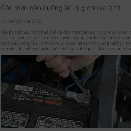
Các mẹo bảo dưỡng ắc-quy cho xe ô tô
18:03 PM 04/09/2025
Nếu bạn sở hữu một chiếc ô tô và vào một ngày đẹp trời ắc-quy xe bạn 
hãy làm quen với nó đi, vì đó là chuyện thường. Tôi đã từng rơi vào trườ
cách đây không lâu. Có thể ắc-quy xe bạn đã đến thời gian phải thay m
cạn bình do những nguyên nhân chủ quan như quên tắt đèn xe khi khôn
và để qua đêm.v.v...