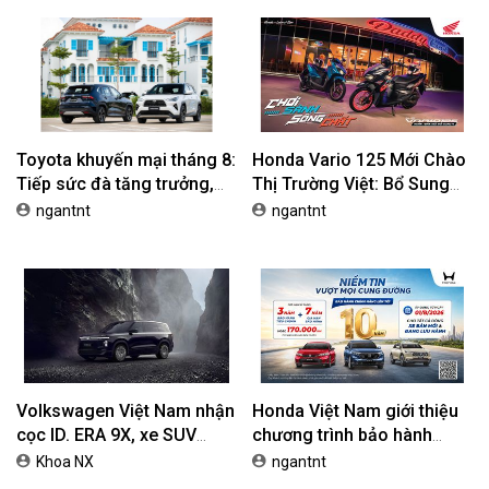
Toyota khuyến mại tháng 8:
Honda Vario 125 Mới Chào
Tiếp sức đà tăng trưởng,
Thị Trường Việt: Bổ Sung
tối ưu chi phí mua xe
Phiên Bản Street, Giá Từ
ngantnt
ngantnt
42,69 Triệu Đồng
Volkswagen Việt Nam nhận
Honda Việt Nam giới thiệu
cọc ID. ERA 9X, xe SUV
chương trình bảo hành
EREV dự kiến giá dưới 3 tỷ
chính hãng lên tới 10 năm
Khoa NX
ngantnt
đồng
dành cho khách hàng Ôtô