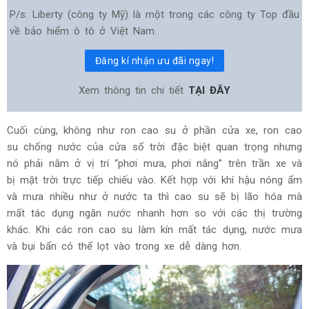
P/s: Liberty (công ty Mỹ) là một trong các công ty Top đầu
về bảo hiểm ô tô ở Việt Nam.
Đăng kí nhận ưu đãi ngay!
Xem thông tin chi tiết
TẠI ĐÂY
Cuối cùng, không như ron cao su ở phần cửa xe, ron cao
su chống nước của cửa sổ trời đặc biệt quan trọng nhưng
nó phải nằm ở vị trí “phơi mưa, phơi nắng” trên trần xe và
bị mặt trời trực tiếp chiếu vào. Kết hợp với khí hậu nóng ẩm
và mưa nhiều như ở nước ta thì cao su sẽ bị lão hóa mà
mất tác dụng ngăn nước nhanh hơn so với các thị trường
khác. Khi các ron cao su làm kín mất tác dụng, nước mưa
và bụi bẩn có thể lọt vào trong xe dễ dàng hơn.