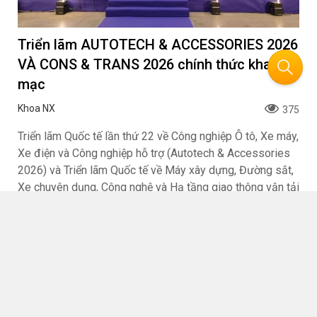
Triển lãm AUTOTECH & ACCESSORIES 2026
VÀ CONS & TRANS 2026 chính thức khai
mạc
Khoa NX
375
Triển lãm Quốc tế lần thứ 22 về Công nghiệp Ô tô, Xe máy,
Xe điện và Công nghiệp hỗ trợ (Autotech & Accessories
2026) và Triển lãm Quốc tế về Máy xây dựng, Đường sắt,
Xe chuyên dụng, Công nghệ và Hạ tầng giao thông vận tải
(Cons & Trans 2026) đã chính thức mở cửa đón khách
tham quan và giao thương. Hai triển lãm sẽ diễn ra từ ngày
21 – 24/05/2026 tại Trung tâm Hội chợ và Triển lãm Sài
Gòn (SECC), 799 Nguyễn Văn Linh, phường Tân Mỹ, thành
phố Hồ Chí Minh.