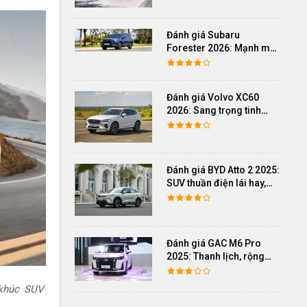
Đánh giá Subaru
Forester 2026: Mạnh mẽ,
êm ái đi cùng hệ thống
ADAS hoàn hảo
Đánh giá Volvo XC60
2026: Sang trọng tinh
giản, an toàn và đủ khác
biệt
Đánh giá BYD Atto 2 2025:
SUV thuần điện lái hay,
cách âm vượt trội
Đánh giá GAC M6 Pro
2025: Thanh lịch, rộng
rãi, đầy đủ tiện nghi, vận
hành tinh tế
 khúc SUV