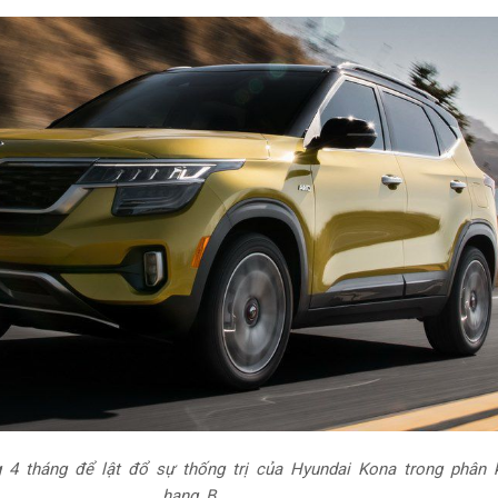
g 4 tháng để lật đổ sự thống trị của Hyundai Kona trong phân
hạng B