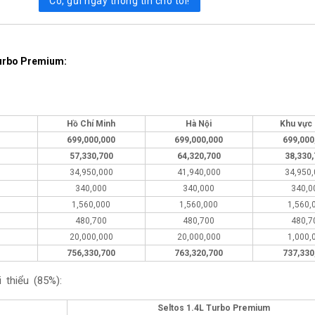
Có, gửi ngay thông tin cho tôi!
Turbo Premium
:
Hồ Chí Minh
Hà Nội
Khu vực
699,000,000
699,000,000
699,000
57,330,700
64,320,700
38,330
34,950,000
41,940,000
34,950
340,000
340,000
340,0
1,560,000
1,560,000
1,560,
480,700
480,700
480,7
20,000,000
20,000,000
1,000,
756,330,700
763,320,700
737,330
 thiểu (85%):
Seltos 1.4L Turbo Premium