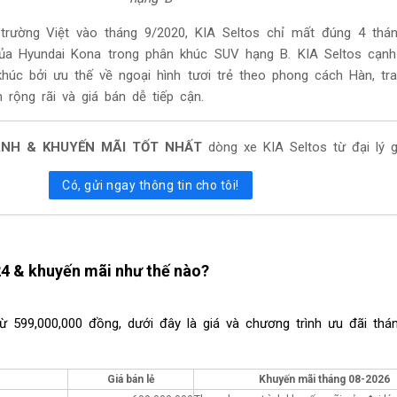
 trường Việt vào tháng 9/2020, KIA Seltos chỉ mất đúng 4 thá
 của Hyundai Kona trong phân khúc SUV hạng B.
KIA Seltos cạnh
húc bởi ưu thế về ngoại hình tươi trẻ theo phong cách Hàn, tra
n rộng rãi và giá bán dễ tiếp cận.
ÁNH & KHUYẾN MÃI TỐT NHẤT
dòng xe KIA Seltos từ đại lý 
Có, gửi ngay thông tin cho tôi!
24 & khuyến mãi như thế nào?
từ 599,000,000 đồng, dưới đây là giá và chương trình ưu đãi th
Giá bán lẻ
Khuyến mãi tháng
08-2026