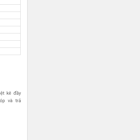
iệt kê đầy
óp và trả