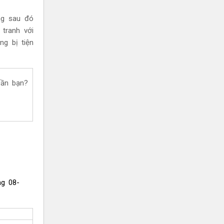
ng sau đó
 tranh với
ng bị tiện
gần bạn?
áng
08-