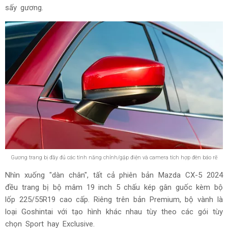
sấy gương.
Gương trang bị đầy đủ các tính năng chỉnh/gập điện và camera tích hợp đèn báo rẽ
Nhìn xuống "dàn chân", tất cả phiên bản Mazda CX-5 2024
đều trang bị bộ mâm 19 inch 5 chấu kép gân guốc kèm bộ
lốp 225/55R19 cao cấp. Riêng trên bản Premium, bộ vành là
loại Goshintai với tạo hình khác nhau tùy theo các gói tùy
chọn Sport hay Exclusive.