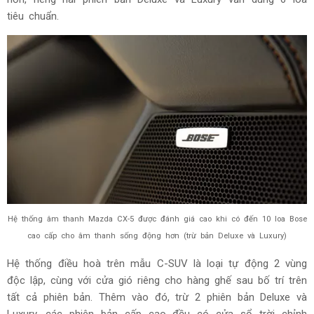
tiêu chuẩn.
Hệ thống âm thanh Mazda CX-5 được đánh giá cao khi có đến 10 loa Bose
cao cấp cho âm thanh sống động hơn (trừ bản Deluxe và Luxury)
Hệ thống điều hoà trên mẫu C-SUV là loại tự động 2 vùng
độc lập, cùng với cửa gió riêng cho hàng ghế sau bố trí trên
tất cả phiên bản. Thêm vào đó, trừ 2 phiên bản Deluxe và