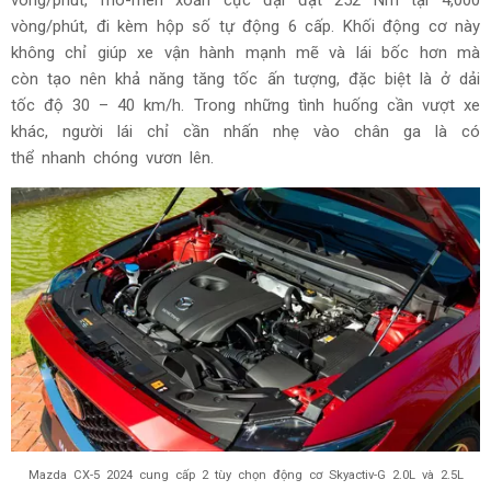
vòng/phút, đi kèm hộp số tự động 6 cấp. Khối động cơ này
không chỉ giúp xe vận hành mạnh mẽ và lái bốc hơn mà
còn tạo nên khả năng tăng tốc ấn tượng, đặc biệt là ở dải
tốc độ 30 – 40 km/h. Trong những tình huống cần vượt xe
khác,
n
gười lái chỉ cần nhấn nhẹ vào chân ga là có
thể nhanh chóng vươn lên.
Mazda CX-5 2024 cung cấp 2 tùy chọn động cơ Skyactiv-G 2.0L và 2.5L