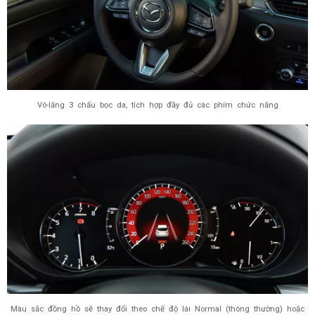
Vô-lăng 3 chấu bọc da, tích hợp đầy đủ các phím chức năng
Màu sắc đồng hồ sẽ thay đổi theo chế độ lái Normal (thông thường) hoặc