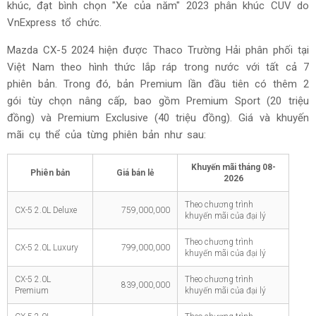
khúc, đạt bình chọn "Xe của năm" 2023 phân khúc CUV do
VnExpress tổ chức.
Mazda CX-5 2024 hiện được Thaco Trường Hải phân phối tại
Việt Nam theo hình thức lắp ráp trong nước với tất cả 7
phiên bản. Trong đó, bản Premium lần đầu tiên có thêm 2
gói tùy chọn nâng cấp, bao gồm Premium Sport (20 triệu
đồng) và Premium Exclusive (40 triệu đồng). Giá và khuyến
mãi cụ thể của từng phiên bản như sau:
Khuyến mãi tháng
08-
Phiên bản
Giá bán lẻ
2026
Theo chương trình
CX-5 2.0L Deluxe
759,000,000
khuyến mãi của đại lý
Theo chương trình
CX-5 2.0L Luxury
799,000,000
khuyến mãi của đại lý
CX-5 2.0L
Theo chương trình
839,000,000
Premium
khuyến mãi của đại lý