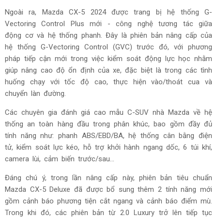
Ngoài ra, Mazda CX-5 2024 được trang bị hệ thống G-
Vectoring Control Plus mới - công nghệ tương tác giữa
động cơ và hệ thống phanh. Đây là phiên bản nâng cấp của
hệ thống G-Vectoring Control (GVC) trước đó, với phương
pháp tiếp cận mới trong việc kiểm soát động lực học nhằm
giúp nâng cao độ ổn định của xe, đặc biệt là trong các tình
huống chạy với tốc độ cao, thực hiện vào/thoát cua và
chuyển làn đường.
Các chuyên gia đánh giá cao mẫu C-SUV nhà Mazda về hệ
thống an toàn hàng đầu trong phân khúc, bao gồm đầy đủ
tính năng như: phanh ABS/EBD/BA, hệ thống cân bằng điện
tử, kiểm soát lực kéo, hỗ trợ khởi hành ngang dốc, 6 túi khí,
camera lùi, cảm biến trước/sau...
Đáng chú ý, trong lần nâng cấp này, phiên bản tiêu chuẩn
Mazda CX-5 Deluxe đã được bổ sung thêm 2 tính năng mới
gồm cảnh báo phương tiện cắt ngang và cảnh báo điểm mù.
Trong khi đó, các phiên bản từ 2.0 Luxury trở lên tiếp tục