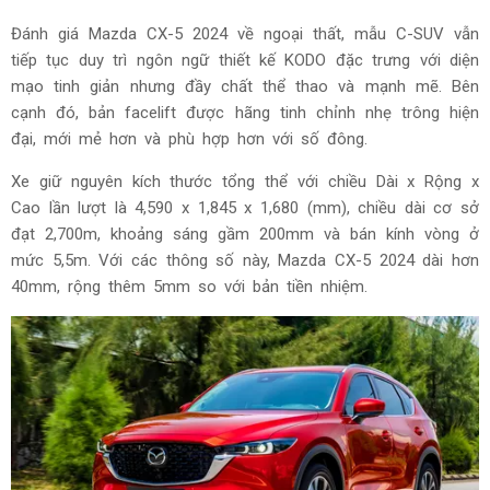
Đánh giá Mazda CX-5 2024 về ngoại thất, mẫu C-SUV vẫn
tiếp tục duy trì ngôn ngữ thiết kế KODO đặc trưng với diện
mạo tinh giản nhưng đầy chất thể thao và mạnh mẽ. Bên
cạnh đó, bản facelift được hãng tinh chỉnh nhẹ trông hiện
đại, mới mẻ hơn và phù hợp hơn với số đông.
Xe giữ nguyên kích thước tổng thể với chiều Dài x Rộng x
Cao lần lượt là 4,590 x 1,845 x 1,680 (mm), chiều dài cơ sở
đạt 2,700m, khoảng sáng gầm 200mm và bán kính vòng ở
mức 5,5m. Với các thông số này, Mazda CX-5 2024 dài hơn
40mm, rộng thêm 5mm so với bản tiền nhiệm.