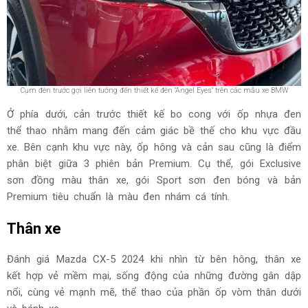
Cụm đèn trước gợi liên tưởng đến thiết kế đèn "Angel Eyes" trên các mẫu xe BMW
Ở phía dưới, cản trước thiết kế bo cong với ốp nhựa đen
thể thao nhằm mang đến cảm giác bề thế cho khu vực đầu
xe. Bên cạnh khu vực này, ốp hông và cản sau cũng là điểm
phân biệt giữa 3 phiên bản Premium. Cụ thể, gói Exclusive
sơn đồng màu thân xe, gói Sport sơn đen bóng và bản
Premium tiêu chuẩn là màu đen nhám cá tính.
Thân xe
Đánh giá Mazda CX-5 2024 khi nhìn từ bên hông, thân xe
kết hợp vẻ mềm mại, sống động của những đường gân dập
nổi, cùng vẻ mạnh mẽ, thể thao của phần ốp vòm thân dưới