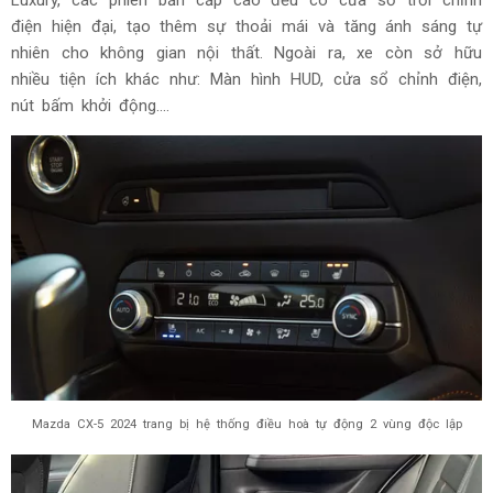
Luxury, các phiên bản cấp cao đều có cửa sổ trời chỉnh
điện hiện đại, tạo thêm sự thoải mái và tăng ánh sáng tự
nhiên cho không gian nội thất. Ngoài ra, xe còn sở hữu
nhiều tiện ích khác như: Màn hình HUD, cửa sổ chỉnh điện,
nút bấm khởi động....
Mazda CX-5 2024 trang bị hệ thống điều hoà tự động 2 vùng độc lập