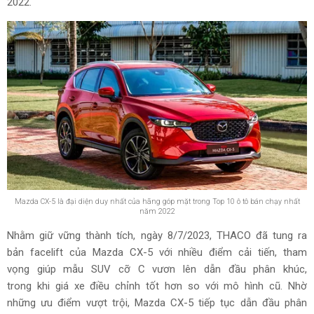
2022.
Mazda CX-5 là đại diện duy nhất của hãng góp mặt trong Top 10 ô tô bán chạy nhất
năm 2022
Nhằm giữ vững thành tích, ngày 8/7/2023, THACO đã tung ra
bản facelift của Mazda CX-5 với nhiều điểm cải tiến, tham
vọng giúp mẫu SUV cỡ C vươn lên dẫn đầu phân khúc,
trong khi giá xe điều chỉnh tốt hơn so với mô hình cũ. Nhờ
những ưu điểm vượt trội, Mazda CX-5 tiếp tục dẫn đầu phân