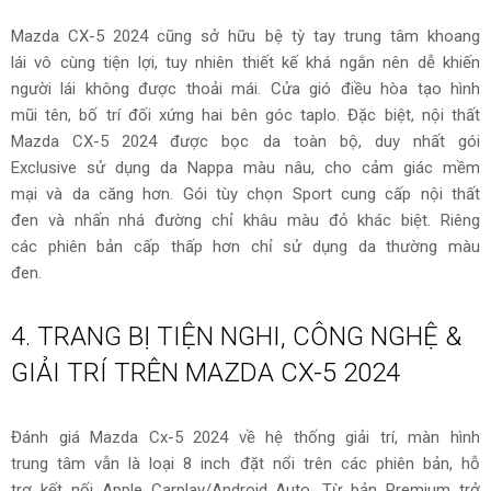
Mazda CX-5 2024 cũng sở hữu bệ tỳ tay trung tâm khoang
lái vô cùng tiện lợi, tuy nhiên thiết kế khá ngắn nên dễ khiến
người lái không được thoải mái. Cửa gió điều hòa tạo hình
mũi tên, bố trí đối xứng hai bên góc taplo. Đặc biệt, nội thất
Mazda CX-5 2024 được bọc da toàn bộ, duy nhất gói
Exclusive sử dụng da Nappa màu nâu, cho cảm giác mềm
mại và da căng hơn. Gói tùy chọn Sport cung cấp nội thất
đen và nhấn nhá đường chỉ khâu màu đỏ khác biệt. Riêng
các phiên bản cấp thấp hơn chỉ sử dụng da thường màu
đen.
4. TRANG BỊ TIỆN NGHI, CÔNG NGHỆ &
GIẢI TRÍ TRÊN MAZDA CX-5 2024
Đánh giá Mazda Cx-5 2024 về hệ thống giải trí, màn hình
trung tâm vẫn là loại 8 inch đặt nổi trên các phiên bản, hỗ
trợ kết nối Apple Carplay/Android Auto. Từ bản Premium trở