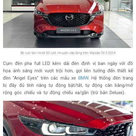
Bộ lưới tản nhiệt 3D lưỡi nhuyễn xếp tầng trên Mazda CX-5 2024
Cụm đèn pha full LED kèm dải đèn định vị ban ngày với đồ
họa ánh sáng mới vượt trội hơn, gợi liên tưởng đến thiết kế
đèn "Angel Eyes" trên các mẫu xe
BMW
. Hệ thống đèn trang
bị đầy đủ tính năng tự động bật/tắt, tự động cân bằng/mở
rộng góc chiếu và tự động chiếu xa/gần (trừ bản Deluxe).