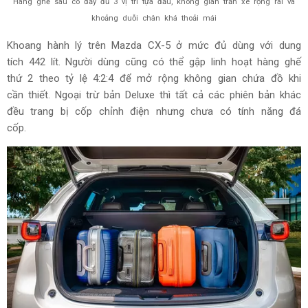
Hàng ghế sau có đầy đủ 3 vị trí tựa đầu, không gian trần xe rộng rãi và
khoảng duỗi chân khá thoải mái
Khoang hành lý trên Mazda CX-5 ở mức đủ dùng với dung
tích 442 lít. Người dùng cũng có thể gập linh hoạt hàng ghế
thứ 2 theo tỷ lệ 4:2:4 để mở rộng không gian chứa đồ khi
cần thiết. Ngoại trừ bản Deluxe thì tất cả các phiên bản khác
đều trang bị cốp chỉnh điện nhưng chưa có tính năng đá
cốp.