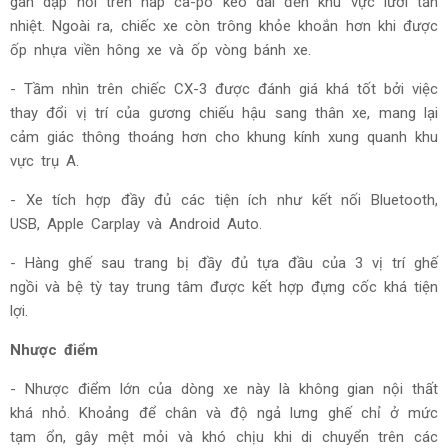
gân dập nổi trên nắp ca-pô kéo dài đến khu vực lưới tản
nhiệt. Ngoài ra, chiếc xe còn trông khỏe khoắn hơn khi được
ốp nhựa viền hông xe và ốp vòng bánh xe.
- Tầm nhìn trên chiếc CX-3 được đánh giá khá tốt bởi việc
thay đổi vị trí của gương chiếu hậu sang thân xe, mang lại
cảm giác thông thoáng hơn cho khung kính xung quanh khu
vực trụ A.
- Xe tích hợp đầy đủ các tiện ích như kết nối Bluetooth,
USB, Apple Carplay và Android Auto.
- Hàng ghế sau trang bị đầy đủ tựa đầu của 3 vị trí ghế
ngồi và bệ tỳ tay trung tâm được kết hợp đựng cốc khá tiện
lợi.
Nhược điểm
- Nhược điểm lớn của dòng xe này là không gian nội thất
khá nhỏ. Khoảng để chân và độ ngả lưng ghế chỉ ở mức
tạm ổn, gây mệt mỏi và khó chịu khi di chuyển trên các