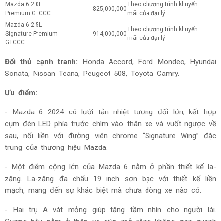
Mazda 6 2.0L
Theo chương trình khuyến
825,000,000
Premium GTCCC
mãi của đại lý
Mazda 6 2.5L
Theo chương trình khuyến
Signature Premium
914,000,000
mãi của đại lý
GTCCC
Đối thủ cạnh tranh:
Honda Accord, Ford Mondeo, Hyundai
Sonata, Nissan Teana, Peugeot 508, Toyota Camry.
Ưu điểm:
- Mazda 6 2024 có lưới tản nhiệt tương đối lớn, kết hợp
cụm đèn LED phía trước chìm vào thân xe và vuốt ngược về
sau, nối liền với đường viên chrome “Signature Wing” đặc
trưng của thương hiệu Mazda.
- Một điểm cộng lớn của Mazda 6 nằm ở phần thiết kế la-
zăng. La-zăng đa chấu 19 inch sơn bạc với thiết kế liền
mạch, mang đến sự khác biệt mà chưa dòng xe nào có.
- Hai trụ A vát mỏng giúp tăng tầm nhìn cho người lái.