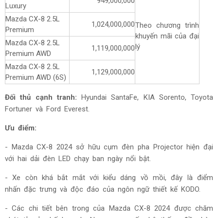
949,000,000
Luxury
Mazda CX-8 2.5L
1,024,000,000
Theo chương trình
Premium
khuyến mãi của đại
Mazda CX-8 2.5L
lý
1,119,000,000
Premium AWD
Mazda CX-8 2.5L
1,129,000,000
Premium AWD (6S)
Đối thủ cạnh tranh:
Hyundai SantaFe, KIA Sorento, Toyota
Fortuner và Ford Everest.
Ưu điểm:
- Mazda CX-8 2024 sở hữu cụm đèn pha Projector hiện đại
với hai dải đèn LED chạy ban ngày nổi bật.
- Xe còn khá bắt mắt với kiểu dáng vồ mồi, đây là điểm
nhấn đặc trưng và độc đáo của ngôn ngữ thiết kế KODO.
- Các chi tiết bên trong của Mazda CX-8 2024 được chăm