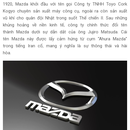
1920, Mazda khởi đầu với tên gọi Công ty TNHH Toyo Cork
Kogyo chuyên sản xuất máy công cụ, ngoài ra còn sản xuất
vũ khí cho quân đội Nhật trong suốt Thế chiến II. Sau những
khủng hoảng về nền kinh tế, công ty chính thức đổi tên
thành Mazda dưới sự dẫn dắt của ông Jujiro Matsuda. Cái
tên Mazda này được lấy cảm hứng từ cụm “Ahura Mazda”
trong tiếng Iran cổ, mang ý nghĩa là sự thông thái và hài
hòa.