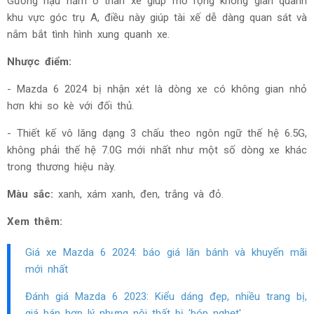
Gương hậu nằm ở thân xe giúp mở rộng không gian quanh
khu vực góc trụ A, điều này giúp tài xế dễ dàng quan sát và
nắm bắt tình hình xung quanh xe.
Nhược điểm:
- Mazda 6 2024 bị nhận xét là dòng xe có không gian nhỏ
hơn khi so kè với đối thủ.
- Thiết kế vô lăng dạng 3 chấu theo ngôn ngữ thế hệ 6.5G,
không phải thế hệ 7.0G mới nhất như một số dòng xe khác
trong thương hiệu này.
Màu sắc:
xanh, xám xanh, đen, trắng và đỏ.
Xem thêm:
Giá xe Mazda 6 2024: báo giá lăn bánh và khuyến mãi
mới nhất
Đánh giá Mazda 6 2023: Kiểu dáng đẹp, nhiều trang bị,
giá bán hợp lý nhưng nội thất bị 'bóp nghẹt'