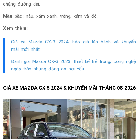
chặng đường dài.
Màu sắc:
n
âu, xám xanh, trắng, xám và đỏ.
Xem thêm:
Giá xe Mazda CX-3 2024: báo giá lăn bánh và khuyến
mãi mới nhất
Đánh giá Mazda CX-3 2023: thiết kế trẻ trung, công nghệ
ngập tràn nhưng động cơ hơi yếu
GIÁ XE MAZDA CX-5 2024 & KHUYẾN MÃI THÁNG
08-2026