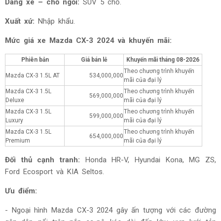
Dáng xe – chỗ ngồi:
SUV 5 chỗ.
Xuất xứ:
Nhập khẩu.
Mức giá xe Mazda CX-3 2024 và khuyến mãi:
Phiên bản
Giá bán lẻ
Khuyến mãi tháng
08-2026
Theo chương trình khuyến
Mazda CX-3 1.5L AT
534,000,000
mãi của đại lý
Mazda CX-3 1.5L
Theo chương trình khuyến
569,000,000
Deluxe
mãi của đại lý
Mazda CX-3 1.5L
Theo chương trình khuyến
599,000,000
Luxury
mãi của đại lý
Mazda CX-3 1.5L
Theo chương trình khuyến
654,000,000
Premium
mãi của đại lý
Đối thủ cạnh tranh:
Honda HR-V, Hyundai Kona, MG ZS,
Ford Ecosport và KIA Seltos.
Ưu điểm:
- Ngoại hình Mazda CX-3 2024 gây ấn tượng với các đường