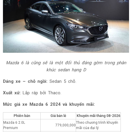
Mazda 6 là cũng sẽ là một đối thủ đáng gờm trong phân
khúc sedan hạng D
Dáng xe – chỗ ngồi:
Sedan 5 chỗ.
Xuất xứ:
Lắp ráp bởi Thaco.
Mức giá xe Mazda 6 2024 và khuyến mãi:
Phiên bản
Giá bán lẻ
Khuyến mãi tháng
08-2026
Mazda 6 2.0L
Theo chương trình khuyến
779,000,000
Premium
mãi của đại lý