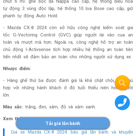
chút tỉ mỉ: ghế bọc da Nappa cao cấp, hệ thống điều hòa
tự động 3 vùng độc lập, hệ thống 10 loa Bose cao cấp, giữ
phanh tự động Auto Hold.
- Mazda CX-8 2024 còn sở hữu công nghệ kiểm soát gia
tốc G-Vectoring Control (GVC) giúp người lái vào cua an
toàn và mượt mà hơn. Ngoài ra, công nghệ hỗ trợ an toàn
chủ động I-Activsense tích hợp nhiều hệ thống an toàn tiên
tiến nhất sẽ đảm bảo an toàn cho những người sử dụng xe.
Nhược điểm:
- Hàng ghế thứ ba được đánh giá là khá chật chội, chỉ phù
hợp với những hành khách ở độ tuổi thiếu niên hơn người
lớn.
Màu sắc:
t
rắng, đ
en, xám, đỏ và xám xanh.
Xem thêm:
Tải giá lăn bánh
Giá xe Mazda CX-8 2024: báo giá lăn bánh và khuyến