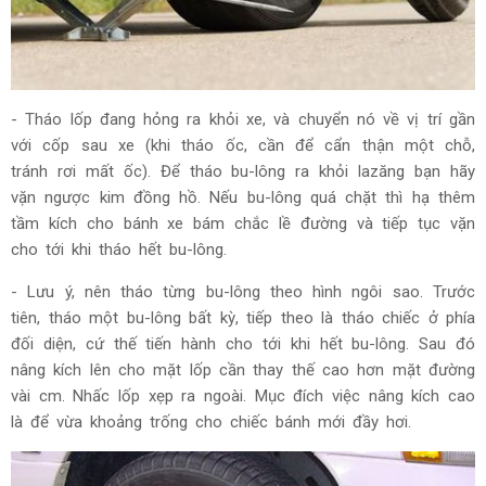
- Tháo lốp đang hỏng ra khỏi xe, và chuyển nó về vị trí gần
với cốp sau xe (khi tháo ốc, cần để cẩn thận một chỗ,
tránh rơi mất ốc). Để tháo bu-lông ra khỏi lazăng bạn hãy
vặn ngược kim đồng hồ. Nếu bu-lông quá chặt thì hạ thêm
tầm kích cho bánh xe bám chắc lề đường và tiếp tục vặn
cho tới khi tháo hết bu-lông.
- Lưu ý, nên tháo từng bu-lông theo hình ngôi sao. Trước
tiên, tháo một bu-lông bất kỳ, tiếp theo là tháo chiếc ở phía
đối diện, cứ thế tiến hành cho tới khi hết bu-lông. Sau đó
nâng kích lên cho mặt lốp cần thay thế cao hơn mặt đường
vài cm. Nhấc lốp xẹp ra ngoài. Mục đích việc nâng kích cao
là để vừa khoảng trống cho chiếc bánh mới đầy hơi.