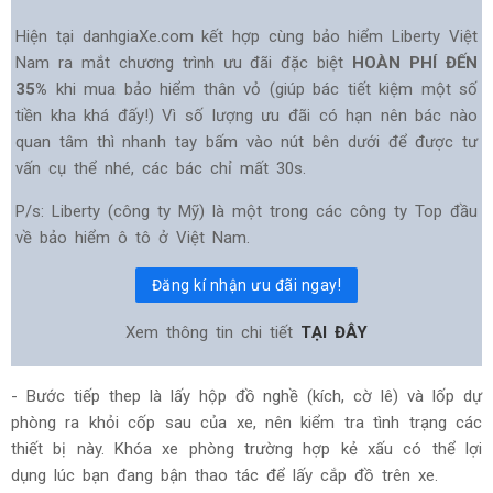
Hiện tại danhgiaXe.com kết hợp cùng bảo hiểm Liberty Việt
Nam ra mắt chương trình ưu đãi đặc biệt
HOÀN PHÍ ĐẾN
35%
khi mua bảo hiểm thân vỏ (giúp bác tiết kiệm một số
tiền kha khá đấy!) Vì số lượng ưu đãi có hạn nên bác nào
quan tâm thì nhanh tay bấm vào nút bên dưới để được tư
vấn cụ thể nhé, các bác chỉ mất 30s.
P/s: Liberty (công ty Mỹ) là một trong các công ty Top đầu
về bảo hiểm ô tô ở Việt Nam.
Đăng kí nhận ưu đãi ngay!
Xem thông tin chi tiết
TẠI ĐÂY
- Bước tiếp thep là lấy hộp đồ nghề (kích, cờ lê) và lốp dự
phòng ra khỏi cốp sau của xe, nên kiểm tra tình trạng các
thiết bị này. Khóa xe phòng trường hợp kẻ xấu có thể lợi
dụng lúc bạn đang bận thao tác để lấy cắp đồ trên xe.