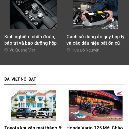
Kinh nghiệm chẩn đoán,
Cách sử dụng ắc quy hợp lý
bảo trì và bảo dưỡng hộp
và các dấu hiệu bất ổn của
số tự động cho xe ô tô
bình ắc quy
Vu Quang Viet
Hữu Đô Nguyễn
BÀI VIẾT NỔI BẬT
Toyota khuyến mại tháng 8:
Honda Vario 125 Mới Chào