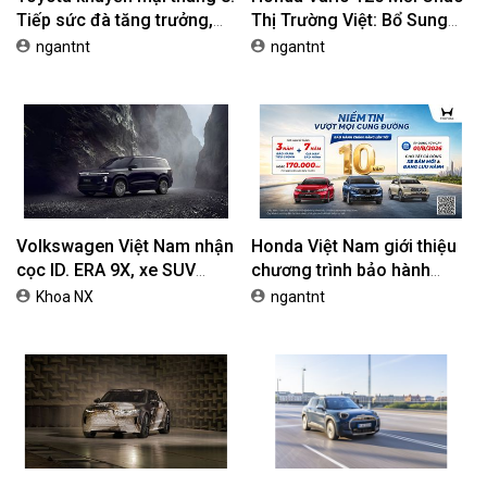
Tiếp sức đà tăng trưởng,
Thị Trường Việt: Bổ Sung
tối ưu chi phí mua xe
Phiên Bản Street, Giá Từ
ngantnt
ngantnt
42,69 Triệu Đồng
Volkswagen Việt Nam nhận
Honda Việt Nam giới thiệu
cọc ID. ERA 9X, xe SUV
chương trình bảo hành
EREV dự kiến giá dưới 3 tỷ
chính hãng lên tới 10 năm
Khoa NX
ngantnt
đồng
dành cho khách hàng Ôtô