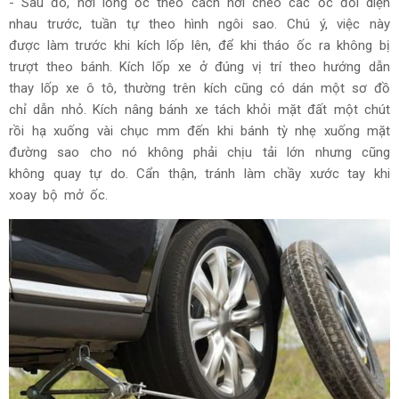
- Sau đó, nới lỏng ốc theo cách nới chéo các ốc đối diện
nhau trước, tuần tự theo hình ngôi sao. Chú ý, việc này
được làm trước khi kích lốp lên, để khi tháo ốc ra không bị
trượt theo bánh. Kích lốp xe ở đúng vị trí theo hướng dẫn
thay lốp xe ô tô, thường trên kích cũng có dán một sơ đồ
chỉ dẫn nhỏ. Kích nâng bánh xe tách khỏi mặt đất một chút
rồi hạ xuống vài chục mm đến khi bánh tỳ nhẹ xuống mặt
đường sao cho nó không phải chịu tải lớn nhưng cũng
không quay tự do. Cẩn thận, tránh làm chầy xước tay khi
xoay bộ mở ốc.