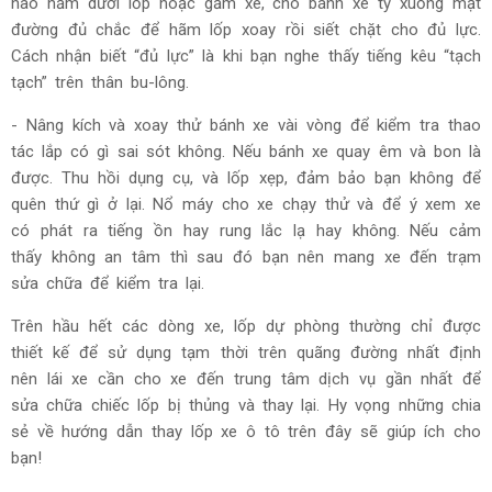
nào nằm dưới lốp hoặc gầm xe, cho bánh xe tỳ xuống mặt
đường đủ chắc để hãm lốp xoay rồi siết chặt cho đủ lực.
Cách nhận biết “đủ lực” là khi bạn nghe thấy tiếng kêu “tạch
tạch” trên thân bu-lông.
- Nâng kích và xoay thử bánh xe vài vòng để kiểm tra thao
tác lắp có gì sai sót không. Nếu bánh xe quay êm và bon là
được. Thu hồi dụng cụ, và lốp xẹp, đảm bảo bạn không để
quên thứ gì ở lại. Nổ máy cho xe chạy thử và để ý xem xe
có phát ra tiếng ồn hay rung lắc lạ hay không. Nếu cảm
thấy không an tâm thì sau đó bạn nên mang xe đến trạm
sửa chữa để kiểm tra lại.
Trên hầu hết các dòng xe, lốp dự phòng thường chỉ được
thiết kế để sử dụng tạm thời trên quãng đường nhất định
nên lái xe cần cho xe đến trung tâm dịch vụ gần nhất để
sửa chữa chiếc lốp bị thủng và thay lại. Hy vọng những chia
sẻ về hướng dẫn thay lốp xe ô tô trên đây sẽ giúp ích cho
bạn!