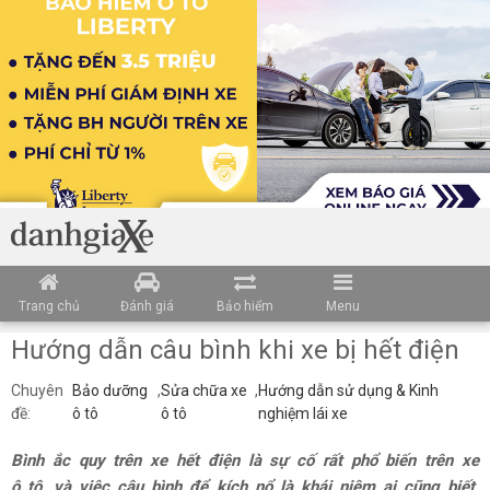
Trang chủ
Đánh giá
Bảo hiểm
Menu
Hướng dẫn câu bình khi xe bị hết điện
Chuyên
Bảo dưỡng
,
Sửa chữa xe
,
Hướng dẫn sử dụng & Kinh
đề:
ô tô
ô tô
nghiệm lái xe
Bình ắc quy trên xe hết điện là sự cố rất phổ biến trên xe
ô tô, và việc câu bình để kích nổ là khái niệm ai cũng biết.