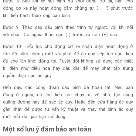
Bước 8: Sau khi xe hết bình đã khởi động trở lại, bạn cho
động cơ xe này hoạt động cầm chừng từ 3 – 5 phút trước
khi tiến hành tháo cáp câu bình.
Bước 9: Tháo cáp câu bình theo trình tự ngược với khi nối
với nhau. Có nghĩa tháo cọc (-) trước và cọc (+) sau.
Bước 10: Tiếp tục cho động cơ xe nhận điện hoạt động ở
tốc độ cầm chừng một vài phút để ắc quy tiếp tục sạc điện
đủ cho lần khởi động tới. Tuyệt đối không sử dụng các thiết
bị điện như điều hòa hay đầu đĩa để máy phát tập trung
nguồn điện sạc ắc quy.
Đến đây, các công đoạn câu bình đã hoàn tất. Nếu bạn
đang ở ngoài, có thể tiếp tục chạy xe về nhà, tận dụng
quãng đường này để sạc ắc quy. Hoặc đến cửa hàng ắc quy
gần nhất để được tư vấn kỹ thuật và thay thế bình ắc quy
mới nếu đã quá hạn sử dụng.
Một số lưu ý đảm bảo an toàn