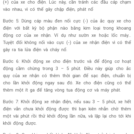
(+) của xe cho điện. Lúc này, cần tránh các đầu cáp chạm
vào nhau, vì có thể gây chập điện, phát nổ
Bước 5: Dùng cáp màu đen nối cực (-) của ắc quy xe cho
điện với bất kỳ bộ phận nào bằng kim loại trong khoang
động cơ của xe nhận. Ví dụ như sườn xe hoặc lốc máy...
Tuyệt đối không nối vào cực (-) của xe nhận điện vì có thể
gây ra tia lửa điện và cháy nổ.
Bước 6: Khởi động xe cho điện trước và để động cơ hoạt
động cầm chừng trong 3 – 5 phút. Điều này giúp cho ắc
quy của xe nhận có thêm thời gian để sạc điện, chuẩn bị
cho lần khởi động ngay sau đó. Xe cho điện cũng có thể
thêm một ít ga để tăng vòng tua động cơ và máy phát.
Bước 7: Khởi động xe nhận điện, nếu sau 3 – 5 phút, xe hết
điện vẫn chưa khởi động được thì bạn kiên nhẫn chờ thêm
một vài phút rồi thử khởi động lần nữa, và lặp lại cho tới khi
khởi động được.