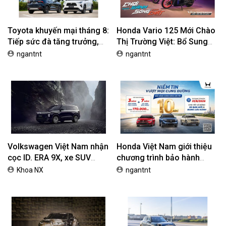
Toyota khuyến mại tháng 8:
Honda Vario 125 Mới Chào
Tiếp sức đà tăng trưởng,
Thị Trường Việt: Bổ Sung
tối ưu chi phí mua xe
Phiên Bản Street, Giá Từ
ngantnt
ngantnt
42,69 Triệu Đồng
Volkswagen Việt Nam nhận
Honda Việt Nam giới thiệu
cọc ID. ERA 9X, xe SUV
chương trình bảo hành
EREV dự kiến giá dưới 3 tỷ
chính hãng lên tới 10 năm
Khoa NX
ngantnt
đồng
dành cho khách hàng Ôtô