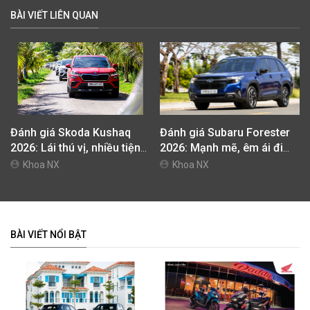
BÀI VIẾT LIÊN QUAN
Đánh giá Skoda Kushaq
Đánh giá Subaru Forester
2026: Lái thú vị, nhiều tiện
2026: Mạnh mẽ, êm ái đi
nghi, giá cạnh tranh
cùng hệ thống ADAS hoàn
Khoa NX
Khoa NX
hảo
BÀI VIẾT NỔI BẬT