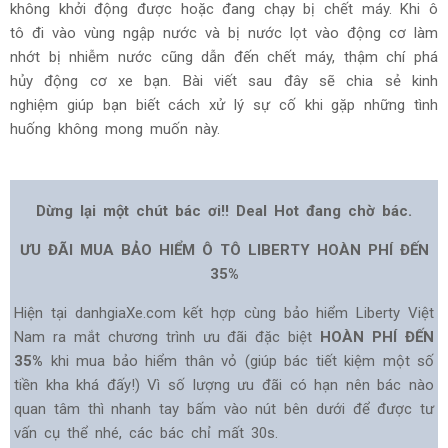
không khởi động được hoặc đang chạy bị chết máy. Khi ô
tô đi vào vùng ngập nước và bị nước lọt vào động cơ làm
nhớt bị nhiễm nước cũng dẫn đến chết máy, thậm chí phá
hủy động cơ xe bạn. Bài viết sau đây sẽ chia sẻ kinh
nghiệm giúp bạn biết cách xử lý sự cố khi gặp những tình
huống không mong muốn này.
Dừng lại một chút bác ơi!! Deal Hot đang chờ bác.
ƯU ĐÃI MUA BẢO HIỂM Ô TÔ LIBERTY HOÀN PHÍ ĐẾN
35%
Hiện tại danhgiaXe.com kết hợp cùng bảo hiểm Liberty Việt
Nam ra mắt chương trình ưu đãi đặc biệt
HOÀN PHÍ ĐẾN
35%
khi mua bảo hiểm thân vỏ (giúp bác tiết kiệm một số
tiền kha khá đấy!) Vì số lượng ưu đãi có hạn nên bác nào
quan tâm thì nhanh tay bấm vào nút bên dưới để được tư
vấn cụ thể nhé, các bác chỉ mất 30s.