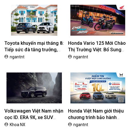
Toyota khuyến mại tháng 8:
Honda Vario 125 Mới Chào
Tiếp sức đà tăng trưởng,
Thị Trường Việt: Bổ Sung
tối ưu chi phí mua xe
Phiên Bản Street, Giá Từ
ngantnt
ngantnt
42,69 Triệu Đồng
Volkswagen Việt Nam nhận
Honda Việt Nam giới thiệu
cọc ID. ERA 9X, xe SUV
chương trình bảo hành
EREV dự kiến giá dưới 3 tỷ
chính hãng lên tới 10 năm
Khoa NX
ngantnt
đồng
dành cho khách hàng Ôtô