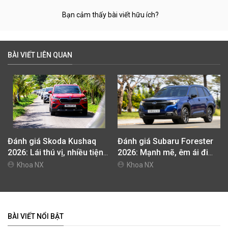
Bạn cảm thấy bài viết hữu ích?
BÀI VIẾT LIÊN QUAN
Đánh giá Skoda Kushaq
Đánh giá Subaru Forester
2026: Lái thú vị, nhiều tiện
2026: Mạnh mẽ, êm ái đi
nghi, giá cạnh tranh
cùng hệ thống ADAS hoàn
Khoa NX
Khoa NX
hảo
BÀI VIẾT NỔI BẬT