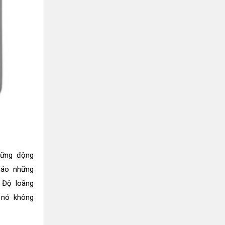
hững động
đáo những
 Độ loãng
, nó không