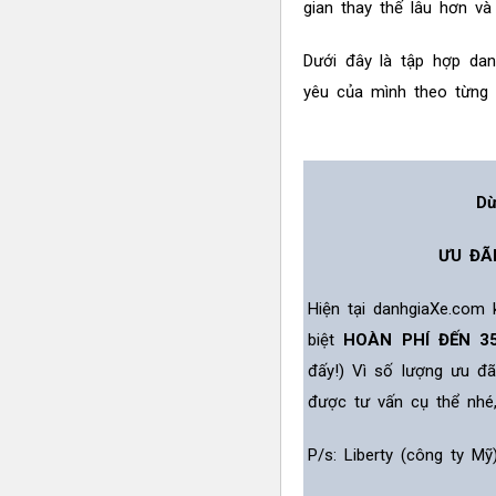
gian thay thế lâu hơn v
Dưới đây là tập hợp da
yêu của mình theo từng 
Dừ
ƯU ĐÃ
Hiện tại danhgiaXe.com
biệt
HOÀN PHÍ ĐẾN 3
đấy!) Vì số lượng ưu đ
được tư vấn cụ thể nhé
P/s: Liberty (công ty M