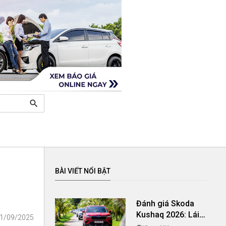
search
BÀI VIẾT NỔI BẬT
Đánh giá Skoda
Kushaq 2026: Lái
21/09/2025
thú vị, nhiều tiện