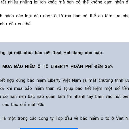
à rất nhiều những lợi ích khác mà bạn có thể không cảm nhận 
nh sách các loại dầu nhớt ô tô mà bạn có thể an tâm lựa ch
nhu cầu cụ thể.
ng lại một chút bác ơi!! Deal Hot đang chờ bác.
I MUA BẢO HIỂM Ô TÔ LIBERTY HOÀN PHÍ ĐẾN 35%
 kết hợp cùng bảo hiểm Liberty Việt Nam ra mắt chương trình ư
5%
khi mua bảo hiểm thân vỏ (giúp bác tiết kiệm một số tiề
ãi có hạn nên bác nào quan tâm thì nhanh tay bấm vào nút bê
, các bác chỉ mất 30s.
ỹ) là một trong các công ty Top đầu về bảo hiểm ô tô ở Việt N