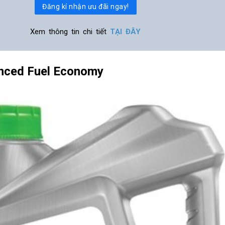
Đăng kí nhận ưu đãi ngay!
Xem thông tin chi tiết
TẠI ĐÂY
anced Fuel Economy