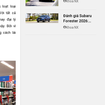
Khoa NX
nghi, giá cạnh
loạt loại
tranh
ới tất cả
Đánh giá Subaru
ay đại lý
Forester 2026:
ậy. Bởi vì
Mạnh mẽ, êm ái đi
Khoa NX
cùng hệ thống
 cách lái
ADAS hoàn hảo