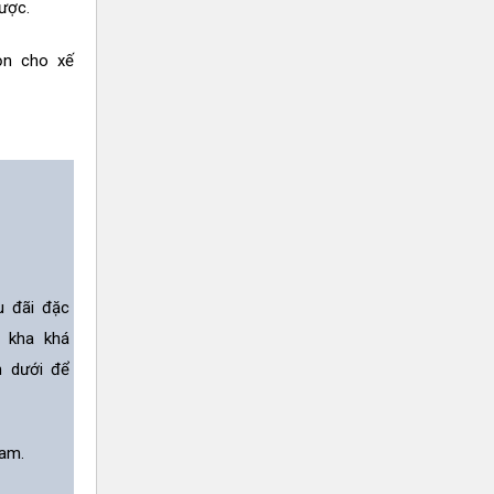
được.
ọn cho xế
u đãi đặc
n kha khá
n dưới để
am.