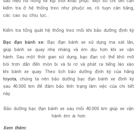
dấu hiệu hư hỏng và kịp thời khắc phục. Một số chi tiết cần
kiểm tra ở hệ thống treo như phuộc xe, rô tuyn cân bằng,
các cao su chịu lực...
Kiểm tra tổng quát hệ thống treo mỗi khi bảo dưỡng định kỳ
Bạc đạn bánh xe:
Bạc đạn bánh xe sử dụng ma sát lăn,
giúp bánh xe quay nhẹ nhàng và êm dịu hơn khi xe vận
hành. Sau một thời gian sử dụng, bạc đạn có thể khô mỡ
bôi trơn dẫn đến mòn bi và bi rơ và phát ra tiếng lào xào
khi bánh xe quay. Theo lịch bảo dưỡng định kỳ của hãng
toyota
, chúng ta nên bảo dưỡng bạc đạn bánh xe định kỳ
sau 40.000 km để đảm bảo tình trạng làm việc của chi tiết
này.
Bảo dưỡng bạc đạn bánh xe sau mỗi 40.000 km giúp xe vận
hành êm ái hơn
Xem thêm: