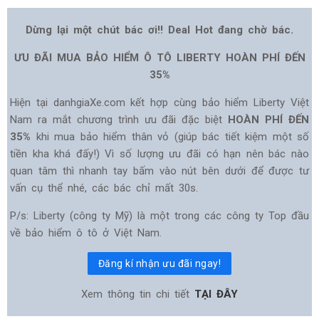
Dừng lại một chút bác ơi!! Deal Hot đang chờ bác.
ƯU ĐÃI MUA BẢO HIỂM Ô TÔ LIBERTY HOÀN PHÍ ĐẾN
35%
Hiện tại danhgiaXe.com kết hợp cùng bảo hiểm Liberty Việt
Nam ra mắt chương trình ưu đãi đặc biệt
HOÀN PHÍ ĐẾN
35%
khi mua bảo hiểm thân vỏ (giúp bác tiết kiệm một số
tiền kha khá đấy!) Vì số lượng ưu đãi có hạn nên bác nào
quan tâm thì nhanh tay bấm vào nút bên dưới để được tư
vấn cụ thể nhé, các bác chỉ mất 30s.
P/s: Liberty (công ty Mỹ) là một trong các công ty Top đầu
về bảo hiểm ô tô ở Việt Nam.
Đăng kí nhận ưu đãi ngay!
Xem thông tin chi tiết
TẠI ĐÂY