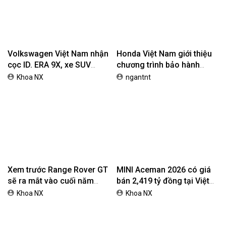
Volkswagen Việt Nam nhận
Honda Việt Nam giới thiệu
cọc ID. ERA 9X, xe SUV
chương trình bảo hành
EREV dự kiến giá dưới 3 tỷ
chính hãng lên tới 10 năm
Khoa NX
ngantnt
đồng
dành cho khách hàng Ôtô
Xem trước Range Rover GT
MINI Aceman 2026 có giá
sẽ ra mắt vào cuối năm
bán 2,419 tỷ đồng tại Việt
2026
Nam
Khoa NX
Khoa NX