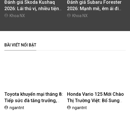
Đánh giá Skoda Kushaq
Đánh giá Subaru Forester
2026: Lái thú vị, nhiều tiện
2026: Mạnh mẽ, êm ái đi
nghi, giá cạnh tranh
cùng hệ thống ADAS hoàn
Khoa NX
Khoa NX
hảo
BÀI VIẾT NỔI BẬT
Toyota khuyến mại tháng 8:
Honda Vario 125 Mới Chào
Tiếp sức đà tăng trưởng,
Thị Trường Việt: Bổ Sung
tối ưu chi phí mua xe
Phiên Bản Street, Giá Từ
ngantnt
ngantnt
42,69 Triệu Đồng