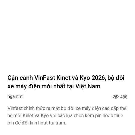
Với mong muốn nâng cao trải nghiệm khách hàng, khẳng
định chất lượng sản phẩm và cam kết đồng hành cùng
khách hàng trong suốt quá trình sử dụng xe, Honda Việt
Nam (HVN) phối hợp cùng hệ thống Nhà Phân phối Honda
Ôtô trên toàn quốc chính thức triển khai chương trình gia
hạn bảo hành lên đến 10 năm dành cho khách hàng mua
mới và khách hàng đang sử dụng ô tô Honda từ ngày
01/8/2026.