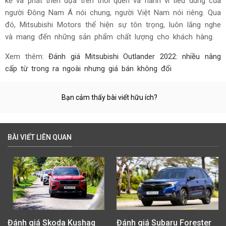
Tiếp bước sự thành công của sản phẩm Xpander, Mitsubishi
Motors quyết định giới thiệu mẫu xe concept mang tính
chiến lược cho một thị trường đầy tiềm năng như Việt Nam,
khi mà nhu cầu về SUV cỡ nhỏ ngày càng tăng. Lựa chọn
Việt Nam cho lễ ra mắt toàn cầu chính là sự tri ân đối với
niềm tin của khách hàng Việt Nam dành cho thương hiệu
Mitsubishi Motors.
Mẫu xe concept này là mẫu xe SUV được nghiên cứu, thiết
kế và phát triển dựa trên thói quen và hành vi tiêu dùng của
người Đông Nam Á nói chung, người Việt Nam nói riêng. Qua
đó, Mitsubishi Motors thể hiện sự tôn trọng, luôn lắng nghe
và mang đến những sản phẩm chất lượng cho khách hàng.
Xem thêm:
Đánh giá Mitsubishi Outlander 2022: nhiều nâng
cấp từ trong ra ngoài nhưng giá bán không đổi
Bạn cảm thấy bài viết hữu ích?