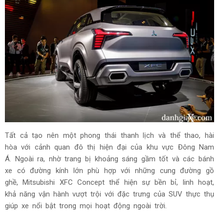
Tất cả tạo nên một phong thái thanh lịch và thể thao, hài
hòa với cảnh quan đô thị hiện đại của khu vực Đông Nam
Á. Ngoài ra, nhờ trang bị khoảng sáng gầm tốt và các bánh
xe có đường kính lớn phù hợp với những cung đường gồ
ghề, Mitsubishi XFC Concept thể hiện sự bền bỉ, linh hoạt,
khả năng vận hành vượt trội với đặc trưng của SUV thực thụ
giúp xe nổi bật trong mọi hoạt động ngoài trời.