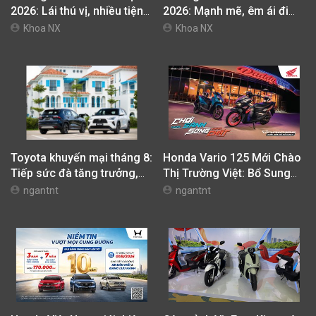
BÀI VIẾT LIÊN QUAN
Đánh giá Skoda Kushaq
Đánh giá Subaru Forester
2026: Lái thú vị, nhiều tiện
2026: Mạnh mẽ, êm ái đi
nghi, giá cạnh tranh
cùng hệ thống ADAS hoàn
Khoa NX
Khoa NX
hảo