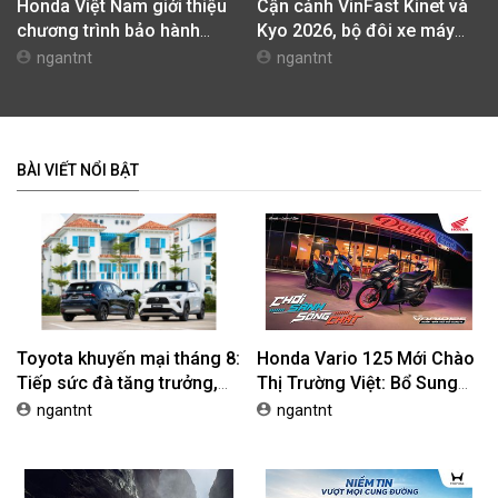
Toyota khuyến mại tháng 8:
Honda Vario 125 Mới Chào
Tiếp sức đà tăng trưởng,
Thị Trường Việt: Bổ Sung
tối ưu chi phí mua xe
Phiên Bản Street, Giá Từ
ngantnt
ngantnt
42,69 Triệu Đồng
Honda Việt Nam giới thiệu
Cận cảnh VinFast Kinet và
chương trình bảo hành
Kyo 2026, bộ đôi xe máy
chính hãng lên tới 10 năm
điện mới nhất tại Việt Nam
ngantnt
ngantnt
dành cho khách hàng Ôtô
BÀI VIẾT NỔI BẬT