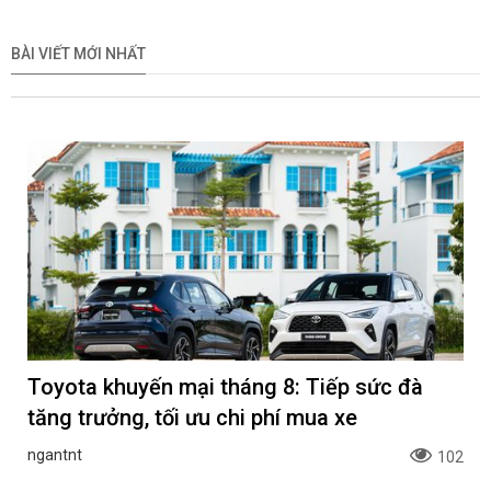
Xem trước Range Rover GT
MINI Aceman 2026 có giá
sẽ ra mắt vào cuối năm
bán 2,419 tỷ đồng tại Việt
2026
Nam
Khoa NX
Khoa NX
BÀI VIẾT MỚI NHẤT