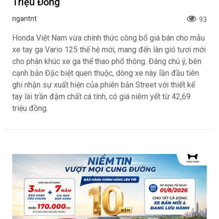
Honda Vario 125 Mới Chào Thị Trường Việt:
Bổ Sung Phiên Bản Street, Giá Từ 42,69
Triệu Đồng
ngantnt
93
Honda Việt Nam vừa chính thức công bố giá bán cho mẫu
xe tay ga Vario 125 thế hệ mới, mang đến làn gió tươi mới
cho phân khúc xe ga thể thao phổ thông. Đáng chú ý, bên
cạnh bản Đặc biệt quen thuộc, dòng xe này lần đầu tiên
ghi nhận sự xuất hiện của phiên bản Street với thiết kế
tay lái trần đậm chất cá tính, có giá niêm yết từ 42,69