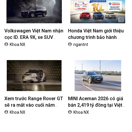
Toyota khuyến mại tháng 8:
Honda Vario 125 Mới Chào
Tiếp sức đà tăng trưởng,
Thị Trường Việt: Bổ Sung
tối ưu chi phí mua xe
Phiên Bản Street, Giá Từ
ngantnt
ngantnt
42,69 Triệu Đồng
Volkswagen Việt Nam nhận
Honda Việt Nam giới thiệu
cọc ID. ERA 9X, xe SUV
chương trình bảo hành
EREV dự kiến giá dưới 3 tỷ
chính hãng lên tới 10 năm
Khoa NX
ngantnt
đồng
dành cho khách hàng Ôtô