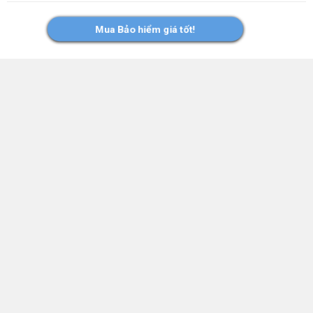
Ford Việt Nam tiếp tục đồng hành cùng Ngày hội Bán tải
Mua Bảo hiểm giá tốt!
Việt Nam 2026 (Vietnam Pickup Festival 2026) góp phần
kết nối cộng đồng xe bán tải trên cả nước thông qua
nhiều hoạt động giao lưu, thử thách off-road, chia sẻ kiến
thức và nâng cao kỹ năng sơ cấp cứu, diễn tập cứu hộ
cứu nạn, đồng thời chung tay triển khai hoạt động từ thiện
tại địa phương góp phần lan tỏa những giá trị tích cực cho
cộng đồng tại nơi Ford hiện diện.