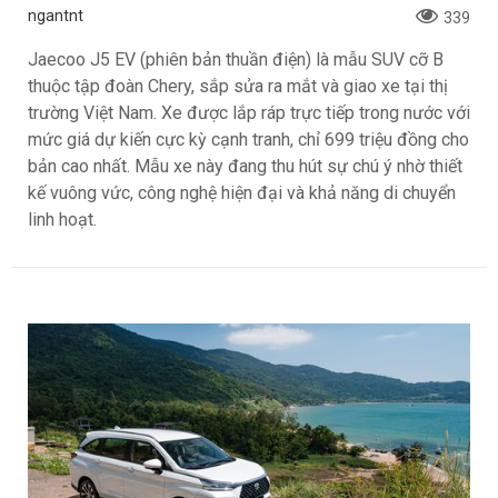
Xem nhanh Jeacoo J5 EV: SUV điện hàng B
có giá chỉ 699 triệu
ngantnt
339
Jaecoo J5 EV (phiên bản thuần điện) là mẫu SUV cỡ B
thuộc tập đoàn Chery, sắp sửa ra mắt và giao xe tại thị
trường Việt Nam. Xe được lắp ráp trực tiếp trong nước với
mức giá dự kiến cực kỳ cạnh tranh, chỉ 699 triệu đồng cho
bản cao nhất. Mẫu xe này đang thu hút sự chú ý nhờ thiết
kế vuông vức, công nghệ hiện đại và khả năng di chuyển
linh hoạt.