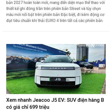
Honda Việt Nam giới thiệu Vario 125 hoàn
toàn mới với thiết kế ấn tượng và động cơ
đạt tiêu chuẩn khí thải EURO 4, là biểu tượng
của chất “Chơi sành – Sống chất”
ngantnt
155
Công ty Honda Việt Nam (HVN) giới thiệu Vario 125 phiên
bản 2027 hoàn toàn mới, mang đến diện mạo thể thao với
thiết kế ghi đông trần trên phiên bản Street và tùy chọn
màu mới nổi bật trên phiên bản Đặc biệt, đi kèm động cơ
đạt tiêu chuẩn khí thải EURO 4 trên tất cả các phiên bản.