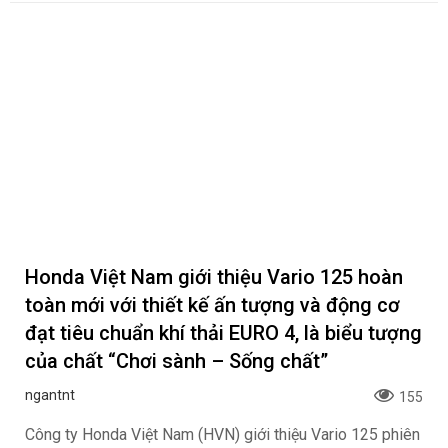
Cận cảnh VinFast Kinet và Kyo 2026, bộ đôi
xe máy điện mới nhất tại Việt Nam
ngantnt
488
Vinfast chính thức ra mắt bộ đôi xe máy điện cao cấp thế
hệ mới Kinet và Kyo với các lựa chọn kèm pin hoặc thuê
pin để đổi linh hoạt tại trạm.