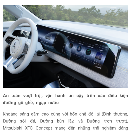
soát không gian xung quanh và cảm giác lái mượt mà.
Khu vực bảng điều khiển trung tâm kết hợp màn hình giải trí
kỹ thuật số kích thước lớn được phân thành ba màn hình
giúp hiển thị đầy đủ thông tin như dẫn đường cho người lái,
hiện trạng mặt đường và các thông tin quan trọng khác
trong quá trình vận hành, tất cả tạo nên khoang lái an toàn,
thoải mái và hiện đại. Mặc dù thân xe có kích thước nhỏ
gọn, Mitsubishi XFC Concept vẫn thiết kế nhằm tối ưu không
gian rộng rãi cho khoang hành lý.