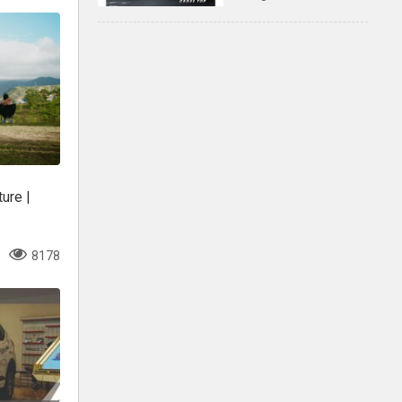
Mẫu 7 chỗ ĐA DỤNG,
phù hợp cho LÁI MỚI
ture |
8178