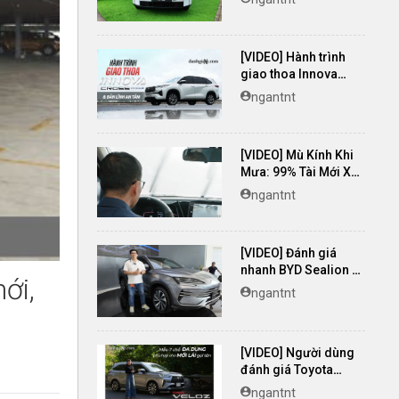
[VIDEO] Hành trình
giao thoa Innova
Cross Hybrid & Bản
ngantnt
lĩnh an tâm
[VIDEO] Mù Kính Khi
Mưa: 99% Tài Mới Xử
Lý SAI!
ngantnt
[VIDEO] Đánh giá
nhanh BYD Sealion 6
ới,
2025 - Giá từ 799
ngantnt
triệu đồng
[VIDEO] Người dùng
đánh giá Toyota
Veloz Cross TOP:
ngantnt