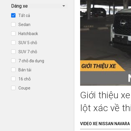
Dáng xe
Tất cả
Sedan
Hatchback
SUV 5 chỗ
SUV 7 chỗ
7 chỗ đa dụng
Bán tải
16 chỗ
Coupe
Giới thiệu x
lột xác về th
VIDEO XE NISSAN NAVARA