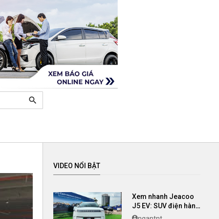
search
VIDEO NỔI BẬT
Xem nhanh Jeacoo
J5 EV: SUV điện hàng
B có giá chỉ 699 triệu
ngantnt