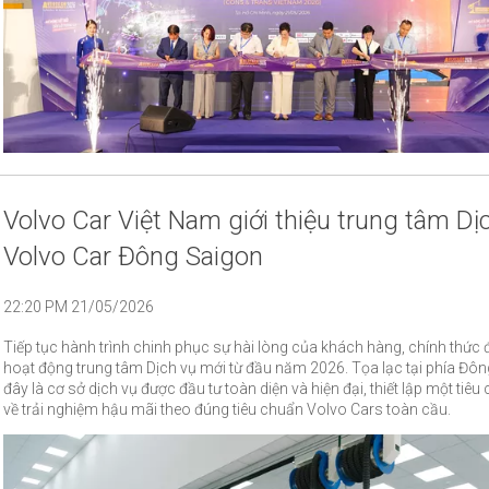
Volvo Car Việt Nam giới thiệu trung tâm Dị
Volvo Car Đông Saigon
22:20 PM 21/05/2026
Tiếp tục hành trình chinh phục sự hài lòng của khách hàng, chính thức đưa vào
hoạt động trung tâm Dịch vụ mới từ đầu năm 2026. Tọa lạc tại phía Đôn
đây là cơ sở dịch vụ được đầu tư toàn diện và hiện đại, thiết lập một tiê
về trải nghiệm hậu mãi theo đúng tiêu chuẩn Volvo Cars toàn cầu.