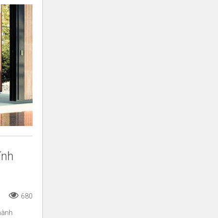
ính
680
hành