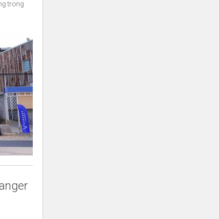
ng trong
​
Ranger