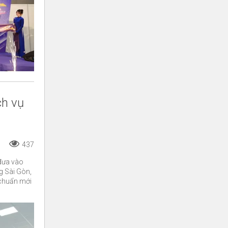
ch vụ
437
g Sài Gòn,
u chuẩn mới