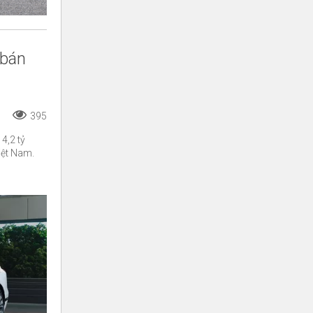
 bán
395
4,2 tỷ
iệt Nam.