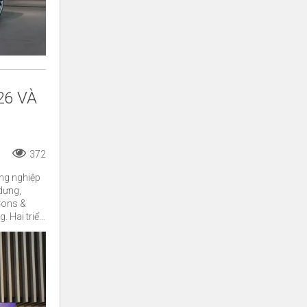
26 VÀ
372
ông nghiệp
dựng,
Cons &
 Hai triển
lãm Sài
inh.