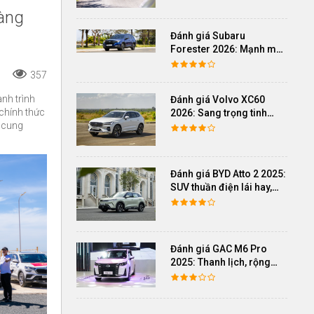
hàng
Đánh giá Subaru
Forester 2026: Mạnh mẽ,
êm ái đi cùng hệ thống
357
ADAS hoàn hảo
nh trình
Đánh giá Volvo XC60
chính thức
2026: Sang trọng tinh
i cung
giản, an toàn và đủ khác
biệt
Đánh giá BYD Atto 2 2025:
SUV thuần điện lái hay,
cách âm vượt trội
Đánh giá GAC M6 Pro
2025: Thanh lịch, rộng
rãi, đầy đủ tiện nghi, vận
hành tinh tế