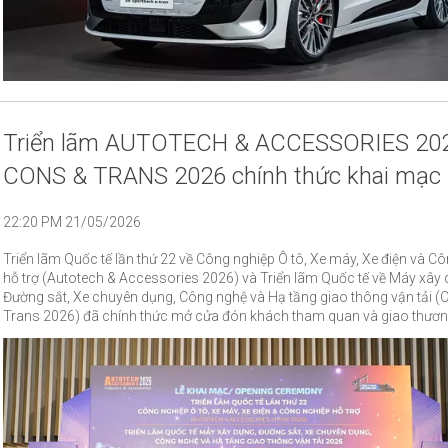
Triển lãm AUTOTECH & ACCESSORIES 20
CONS & TRANS 2026 chính thức khai mạc
22:20 PM 21/05/2026
Triển lãm Quốc tế lần thứ 22 về Công nghiệp Ô tô, Xe máy, Xe điện và C
hỗ trợ (Autotech & Accessories 2026) và Triển lãm Quốc tế về Máy xây 
Đường sắt, Xe chuyên dụng, Công nghệ và Hạ tầng giao thông vận tải (
Trans 2026) đã chính thức mở cửa đón khách tham quan và giao thương.
lãm sẽ diễn ra từ ngày 21 – 24/05/2026 tại Trung tâm Hội chợ và Triển 
Gòn (SECC), 799 Nguyễn Văn Linh, phường Tân Mỹ, thành phố Hồ Chí M