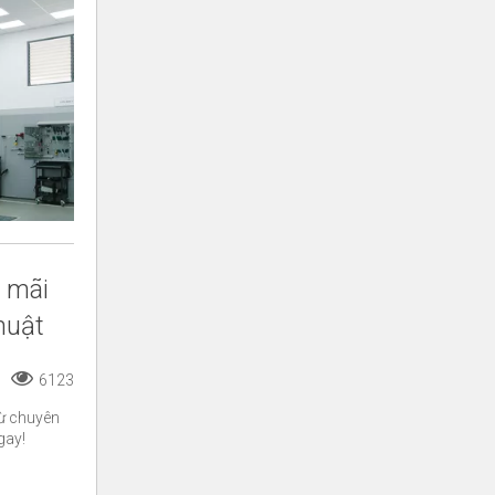
 mãi
huật
6123
từ chuyên
gay!