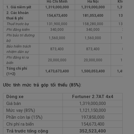
Hồ Chí Minh
Hà Nội
Khu vực 
1. Giá niêm yết
1,319,000,000
1,319,000,000
1,319,000
2. Các khoản
154,673,400
181,053,400
135,673,
thuế & phí
Thuế trước bạ
131,900,000
158,280,000
131,900,
Phí đăng kiểm
340,000
340,000
340,00
Phí bảo trì đường
1,560,000
1,560,000
1,560,0
bộ
Bảo hiểm trách
873,400
873,400
873,40
nhiệm dân sự
Phí đăng kí ra
20,000,000
20,000,000
1,000,0
biển
Tổng chi phí
1,473,673,400
1,500,053,400
1,454,673
(1+2)
Ước tính mức trả góp tối thiểu (85%):
Dòng xe
Fortuner 2.7AT 4x4
Giá bán
1,319,000,000
Mức vay (85%)
1,121,150,000
Phần còn lại (15%)
197,850,000
Chi phí ra biển
154,673,400
Trả trước tổng cộng
352,523,400