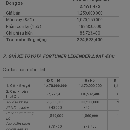
Dòng xe
2.4AT 4x2
Giá bán
1,259,000,000
Mức vay (85%)
1,070,150,000
Phần còn lại (15%)
188,850,000
Chi phí ra biển
85,723,400
Trả trước tổng cộng
274,573,400
7.
GIÁ XE TOYOTA
FORTUNER LEGENDER 2.8AT 4X4
:
Giá lăn bánh ước tính:
Hồ Chí Minh
Hà Nội
Khu vực 
1. Giá niêm yết
1,470,000,000
1,470,000,000
1,470,000
2. Các khoản
96,273,400
110,973,400
77,273,
thuế & phí
Thuế trước bạ
73,500,000
88,200,000
73,500,
Phí đăng kiểm
340,000
340,000
340,00
Phí bảo trì đường
1,560,000
1,560,000
1,560,0
bộ
Bảo hiểm trách
873,400
873,400
873,40
nhiệm dân sự