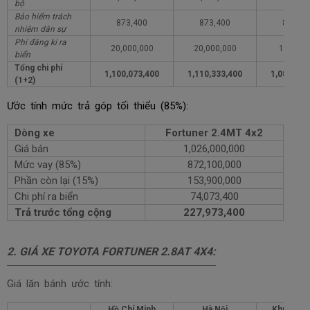
bộ
Bảo hiểm trách
873,400
873,400
873,40
nhiệm dân sự
Phí đăng kí ra
20,000,000
20,000,000
1,000,0
biển
Tổng chi phí
1,100,073,400
1,110,333,400
1,081,073
(1+2)
Ước tính mức trả góp tối thiểu (85%):
Dòng xe
Fortuner 2.4MT 4x2
Giá bán
1,026,000,000
Mức vay (85%)
872,100,000
Phần còn lại (15%)
153,900,000
Chi phí ra biển
74,073,400
Trả trước tổng cộng
227,973,400
2.
GIÁ XE TOYOTA FORTUNER 2.8AT 4X4
:
Giá lăn bánh ước tính:
Hồ Chí Minh
Hà Nội
Khu vực 