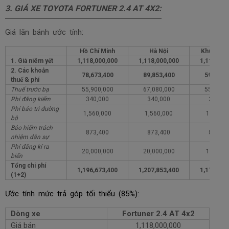
3.
GIÁ XE TOYOTA FORTUNER 2.4 AT 4X2
:
Giá lăn bánh ước tính:
Hồ Chí Minh
Hà Nội
Khu vực 
1. Giá niêm yết
1,118,000,000
1,118,000,000
1,118,000
2. Các khoản
78,673,400
89,853,400
59,673,
thuế & phí
Thuế trước bạ
55,900,000
67,080,000
55,900,
Phí đăng kiểm
340,000
340,000
340,00
Phí bảo trì đường
1,560,000
1,560,000
1,560,0
bộ
Bảo hiểm trách
873,400
873,400
873,40
nhiệm dân sự
Phí đăng kí ra
20,000,000
20,000,000
1,000,0
biển
Tổng chi phí
1,196,673,400
1,207,853,400
1,177,673
(1+2)
Ước tính mức trả góp tối thiểu (85%):
Dòng xe
Fortuner 2.4 AT 4x2
Giá bán
1,118,000,000