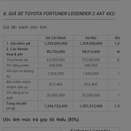
6.
GIÁ XE TOYOTA
FORTUNER LEGENDER 2.4AT 4X2
:
Giá lăn bánh ước tính:
Hồ Chí Minh
Hà Nội
Khu vực 
1. Giá niêm yết
1,259,000,000
1,259,000,000
1,259,000
2. Các khoản
85,723,400
98,313,400
66,723,
thuế & phí
Thuế trước bạ
62,950,000
75,540,000
62,950,
Phí đăng kiểm
340,000
340,000
340,00
Phí bảo trì đường
1,560,000
1,560,000
1,560,0
bộ
Bảo hiểm trách
873,400
873,400
873,40
nhiệm dân sự
Phí đăng kí ra
20,000,000
20,000,000
1,000,0
biển
Tổng chi phí
1,344,723,400
1,357,313,400
1,325,723
(1+2)
Ước tính mức trả góp tối thiểu (85%):
Fortuner Legender