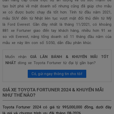
tạo bứt phá về mặt doanh số nhưng cũng đã giúp cho mẫu
xe có được bước chạy đà tốt hơn. Tính từ đầu năm 2021,
mẫu SUV đến từ Nhật liên tục vượt mặt đối thủ đến từ Mỹ
là
Ford Everest. Gần đây nhất là tháng 11/2021, có khoảng
881 xe Fortuner giao đến tay khách hàng, nhiều hơn 91 xe
so với Everest, nâng tổng doanh số 11 tháng đầu năm của
mẫu xe này lên con số 5.050, dẫn đầu phân khúc.
Muốn nhận
GIÁ LĂN BÁNH & KHUYẾN MÃI TỐT
NHẤT
dòng xe Toyota Fortuner từ đại lý gần bạn?
Có, gửi ngay thông tin cho tôi!
GIÁ XE TOYOTA FORTUNER 2024 & KHUYẾN MÃI
NHƯ THẾ NÀO?
Toyota Fortuner 2024 có giá từ 995,000,000 đồng, dưới đây
là giá và chương trình ưu đãi tháng
08-2026.