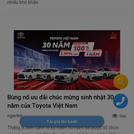
nhiều khó khăn.
Bùng nổ ưu đãi chúc mừng sinh nhật 30
năm của Toyota Việt Nam
ngantnt
946
Tải giá lăn bánh
Tháng 9, bên cạnh lễ kỷ niệm 30 năm sẽ được tổ chức