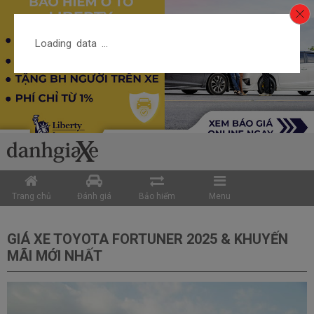
Trang chủ
Đánh giá
Bảo hiểm
Menu
GIÁ XE TOYOTA FORTUNER 2025 & KHUYẾN
MÃI MỚI NHẤT
Chọn hãng xe
Chọn dòng xe
Tỉnh / thành phố