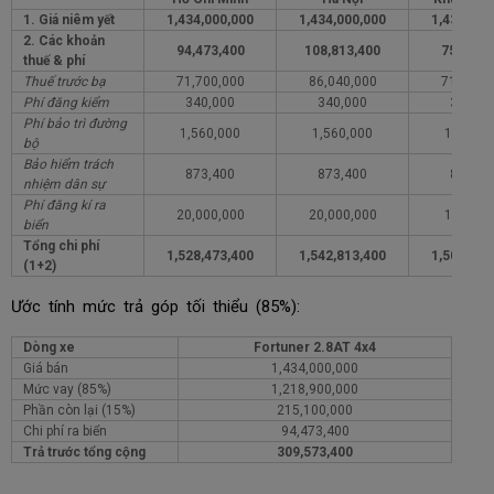
1. Giá niêm yết
1,434,000,000
1,434,000,000
1,434,000
2. Các khoản
94,473,400
108,813,400
75,473,
thuế & phí
Thuế trước bạ
71,700,000
86,040,000
71,700,
Phí đăng kiểm
340,000
340,000
340,00
Phí bảo trì đường
1,560,000
1,560,000
1,560,0
bộ
Bảo hiểm trách
873,400
873,400
873,40
nhiệm dân sự
Phí đăng kí ra
20,000,000
20,000,000
1,000,0
biển
Tổng chi phí
1,528,473,400
1,542,813,400
1,509,473
(1+2)
Ước tính mức trả góp tối thiểu (85%):
Dòng xe
Fortuner 2.8AT 4x4
Giá bán
1,434,000,000
Mức vay (85%)
1,218,900,000
Phần còn lại (15%)
215,100,000
Chi phí ra biển
94,473,400
Trả trước tổng cộng
309,573,400