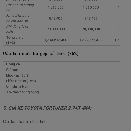
Phí bảo trì đường
1,560,000
1,560,000
1,560,0
bộ
Bảo hiểm trách
873,400
873,400
873,40
nhiệm dân sự
Phí đăng kí ra
20,000,000
20,000,000
1,000,0
biển
Tổng chi phí
1,374,673,400
1,399,253,400
1,355,673
(1+2)
Ước tính mức trả góp tối thiểu (85%):
Dòng xe
Giá bán
Mức vay (85%)
Phần còn lại (15%)
Chi phí ra biển
Trả trước tổng cộng
5.
GIÁ XE TOYOTA FORTUNER 2.7AT 4X4
:
Giá lăn bánh ước tính: