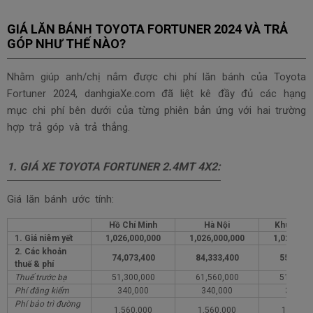
GIÁ LĂN BÁNH TOYOTA FORTUNER 2024 VÀ TRẢ
GÓP NHƯ THẾ NÀO?
Nhằm giúp anh/chị nắm được chi phí lăn bánh của Toyota
Fortuner 2024, danhgiaXe.com đã liệt kê đầy đủ các hạng
mục chi phí bên dưới của từng phiên bản ứng với hai trường
hợp trả góp và trả thẳng.
1. GIÁ XE TOYOTA
FORTUNER 2.4MT 4X2
:
Giá lăn bánh ước tính:
Hồ Chí Minh
Hà Nội
Khu vực 
1. Giá niêm yết
1,026,000,000
1,026,000,000
1,026,000
2. Các khoản
74,073,400
84,333,400
55,073,
thuế & phí
Thuế trước bạ
51,300,000
61,560,000
51,300,
Phí đăng kiểm
340,000
340,000
340,00
Phí bảo trì đường
1,560,000
1,560,000
1,560,0