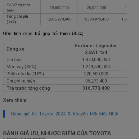
Phí đăng kí ra
20,000,000
20,000,000
1,000,0
biển
Tổng chi phí
1,566,273,400
1,580,973,400
1,547,273
(1+2)
Ước tính mức trả góp tối thiểu (85%):
Fortuner Legender
Dòng xe
2.8AT 4x4
Giá bán
1,470,000,000
Mức vay (85%)
1,249,500,000
Phần còn lại (15%)
220,500,000
Chi phí ra biển
96,273,400
Trả trước tổng cộng
316,773,400
Xem thêm:
Bảng giá Xe Toyota 2024 & Khuyến Mãi Mới Nhất
ĐÁNH GIÁ ƯU, NHƯỢC ĐIỂM CỦA TOYOTA