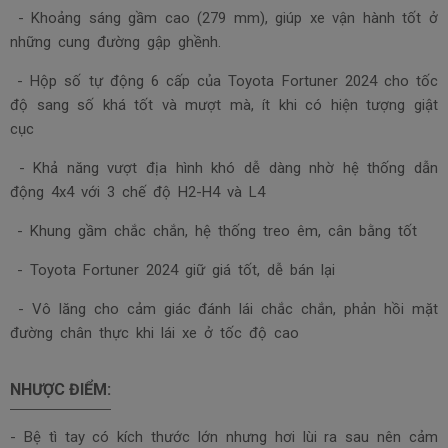
- Khoảng sáng gầm cao (279 mm), giúp xe vận hành tốt ở
những cung đường gập ghềnh.
- Hộp số tự động 6 cấp của Toyota Fortuner 2024 cho tốc
độ sang số khá tốt và mượt mà, ít khi có hiện tượng giật
cục
- Khả năng vượt địa hình khó dễ dàng nhờ hệ thống dẫn
động 4x4 với 3 chế độ H2-H4 và L4
- Khung gầm chắc chắn, hệ thống treo êm, cân bằng tốt
-
Toyota Fortuner 2024 g
iữ giá tốt, dễ bán lại
- Vô lăng cho cảm giác đánh lái chắc chắn, phản hồi mặt
đường chân thực khi lái xe ở tốc độ cao
NHƯỢC ĐIỂM:
-
Bệ tì tay có kích thước lớn nhưng hơi lùi ra sau nên cảm