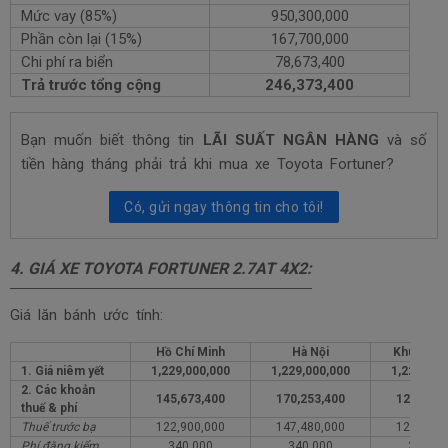
Mức vay (85%)
950,300,000
Phần còn lại (15%)
167,700,000
Chi phí ra biển
78,673,400
Trả trước tổng cộng
246,373,400
Bạn muốn biết thông tin
LÃI SUẤT NGÂN HÀNG
và số
tiền hàng tháng phải trả khi mua xe Toyota Fortuner?
Có, gửi ngay thông tin cho tôi!
4.
GIÁ XE TOYOTA
FORTUNER 2.7AT 4X2
:
Giá lăn bánh ước tính:
Hồ Chí Minh
Hà Nội
Khu vực 
1. Giá niêm yết
1,229,000,000
1,229,000,000
1,229,000
2. Các khoản
145,673,400
170,253,400
126,673,
thuế & phí
Thuế trước bạ
122,900,000
147,480,000
122,900,
Phí đăng kiểm
340,000
340,000
340,00