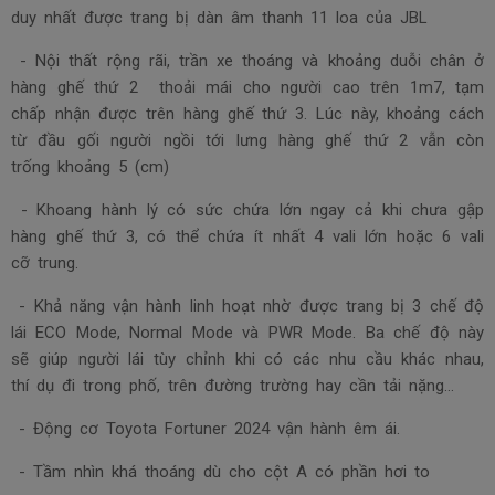
duy nhất được trang bị dàn âm thanh 11 loa của JBL
- Nội thất rộng rãi, trần xe thoáng và khoảng duỗi chân ở
hàng ghế thứ 2 thoải mái cho người cao trên 1m7, tạm
chấp nhận được trên hàng ghế thứ 3. Lúc này, khoảng cách
từ đầu gối người ngồi tới lưng hàng ghế thứ 2 vẫn còn
trống khoảng 5 (cm)
- Khoang hành lý có sức chứa lớn ngay cả khi chưa gập
hàng ghế thứ 3, có thể chứa ít nhất 4 vali lớn hoặc 6 vali
cỡ trung.
- Khả năng vận hành linh hoạt nhờ được trang bị 3 chế độ
lái ECO Mode, Normal Mode và PWR Mode. Ba chế độ này
sẽ giúp người lái tùy chỉnh khi có các nhu cầu khác nhau,
thí dụ đi trong phố, trên đường trường hay cần tải nặng…
- Động cơ
Toyota Fortuner 2024
vận hành êm ái.
- Tầm nhìn khá thoáng dù cho cột A có phần hơi to