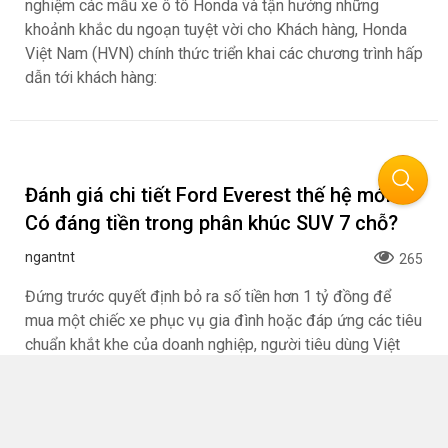
Chọn Veloz Cross giữa thị trường đầy lựa
chọn: Lý do nằm ở đâu?
ngantnt
4723
Giữa nhịp tiêu thụ ở giai đoạn cao điểm giữa năm, Toyota
Veloz Cross duy trì mức bán ổn định nhờ chương trình ưu
đãi liên tục, tệp khách hàng gia đình và nền tảng sản
phẩm chất lượng được khẳng định qua nhiều năm.