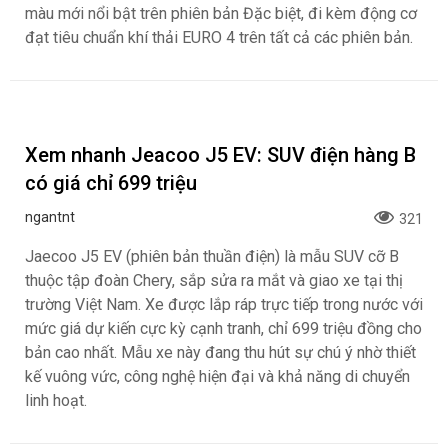
Honda Việt Nam giới thiệu Vario 125 hoàn
toàn mới với thiết kế ấn tượng và động cơ
đạt tiêu chuẩn khí thải EURO 4, là biểu tượng
của chất “Chơi sành – Sống chất”
ngantnt
145
Công ty Honda Việt Nam (HVN) giới thiệu Vario 125 phiên
bản 2027 hoàn toàn mới, mang đến diện mạo thể thao với
thiết kế ghi đông trần trên phiên bản Street và tùy chọn