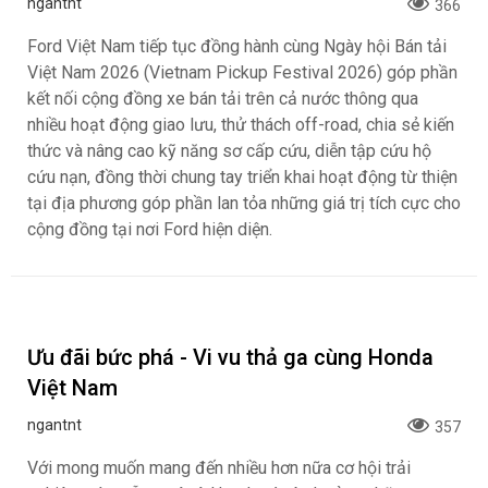
Jaecoo J5 EV (phiên bản thuần điện) là mẫu SUV cỡ B
thuộc tập đoàn Chery, sắp sửa ra mắt và giao xe tại thị
trường Việt Nam. Xe được lắp ráp trực tiếp trong nước với
mức giá dự kiến cực kỳ cạnh tranh, chỉ 699 triệu đồng cho
bản cao nhất. Mẫu xe này đang thu hút sự chú ý nhờ thiết
kế vuông vức, công nghệ hiện đại và khả năng di chuyển
linh hoạt.