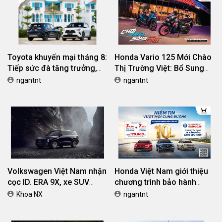
Toyota khuyến mại tháng 8:
Honda Vario 125 Mới Chào
Tiếp sức đà tăng trưởng,
Thị Trường Việt: Bổ Sung
tối ưu chi phí mua xe
Phiên Bản Street, Giá Từ
ngantnt
ngantnt
42,69 Triệu Đồng
Volkswagen Việt Nam nhận
Honda Việt Nam giới thiệu
cọc ID. ERA 9X, xe SUV
chương trình bảo hành
EREV dự kiến giá dưới 3 tỷ
chính hãng lên tới 10 năm
Khoa NX
ngantnt
đồng
dành cho khách hàng Ôtô