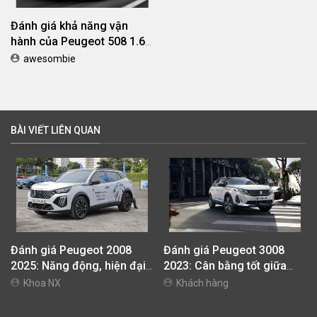
Đánh giá khả năng vận
hành của Peugeot 508 1.6
2015
awesombie
BÀI VIẾT LIÊN QUAN
Đánh giá Peugeot 2008
Đánh giá Peugeot 3008
2025: Năng động, hiện đại,
2023: Cân bằng tốt giữa
mạnh mẽ và thu hút khách
thiết kế - động cơ và trang
Khoa NX
Khách hàng
hàng trẻ
bị tiện nghi