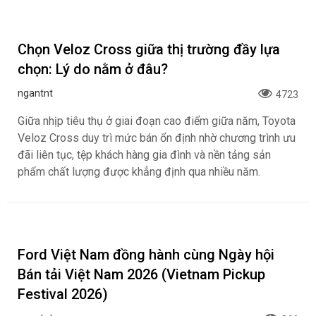
màu mới nổi bật trên phiên bản Đặc biệt, đi kèm động cơ
đạt tiêu chuẩn khí thải EURO 4 trên tất cả các phiên bản.
Xem nhanh Jeacoo J5 EV: SUV điện hàng B
có giá chỉ 699 triệu
ngantnt
321