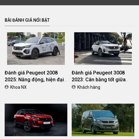
BÀI ĐÁNH GIÁ NỔI BẬT
Đánh giá Peugeot 2008
Đánh giá Peugeot 3008
2025: Năng động, hiện đại,
2023: Cân bằng tốt giữa
mạnh mẽ và thu hút khách
thiết kế - động cơ và trang
Khoa NX
Khách hàng
hàng trẻ
bị tiện nghi