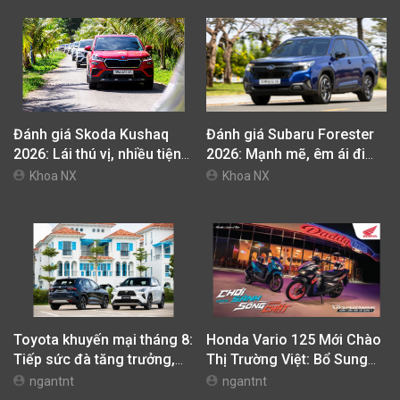
Đánh giá Skoda Kushaq
Đánh giá Subaru Forester
2026: Lái thú vị, nhiều tiện
2026: Mạnh mẽ, êm ái đi
nghi, giá cạnh tranh
cùng hệ thống ADAS hoàn
Khoa NX
Khoa NX
hảo
Toyota khuyến mại tháng 8:
Honda Vario 125 Mới Chào
Tiếp sức đà tăng trưởng,
Thị Trường Việt: Bổ Sung
tối ưu chi phí mua xe
Phiên Bản Street, Giá Từ
ngantnt
ngantnt
42,69 Triệu Đồng