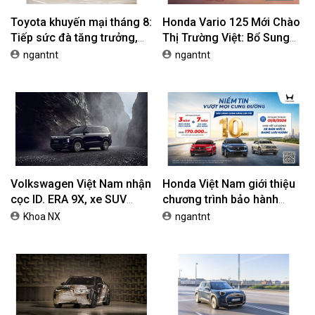
Toyota khuyến mại tháng 8:
Honda Vario 125 Mới Chào
Tiếp sức đà tăng trưởng,
Thị Trường Việt: Bổ Sung
tối ưu chi phí mua xe
Phiên Bản Street, Giá Từ
ngantnt
ngantnt
42,69 Triệu Đồng
Volkswagen Việt Nam nhận
Honda Việt Nam giới thiệu
cọc ID. ERA 9X, xe SUV
chương trình bảo hành
EREV dự kiến giá dưới 3 tỷ
chính hãng lên tới 10 năm
Khoa NX
ngantnt
đồng
dành cho khách hàng Ôtô