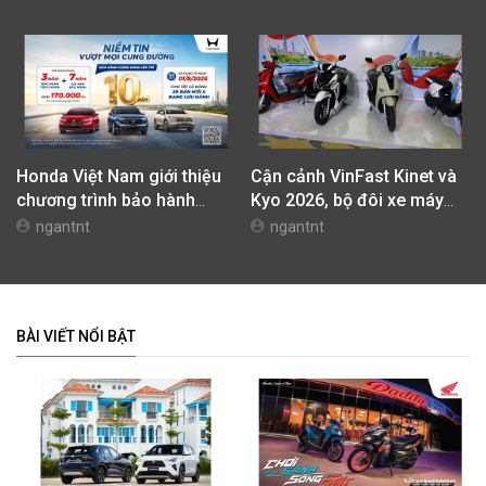
Honda Việt Nam giới thiệu
Cận cảnh VinFast Kinet và
chương trình bảo hành
Kyo 2026, bộ đôi xe máy
chính hãng lên tới 10 năm
điện mới nhất tại Việt Nam
ngantnt
ngantnt
dành cho khách hàng Ôtô
BÀI VIẾT NỔI BẬT