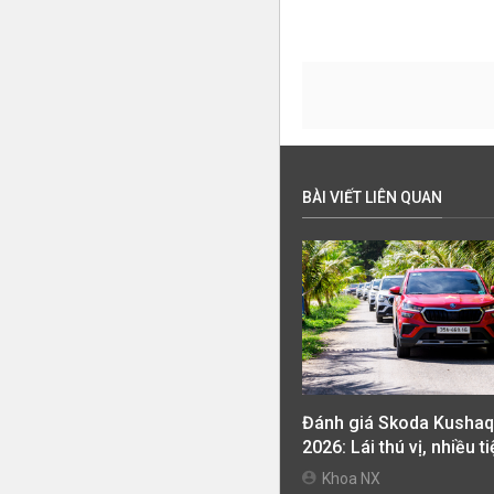
BÀI VIẾT LIÊN QUAN
Đánh giá Skoda Kushaq
2026: Lái thú vị, nhiều t
nghi, giá cạnh tranh
Khoa NX