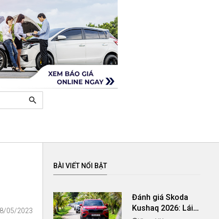
search
BÀI VIẾT NỔI BẬT
Đánh giá Skoda
Kushaq 2026: Lái
18/05/2023
thú vị, nhiều tiện