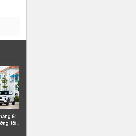
háng 8:
ởng, tối