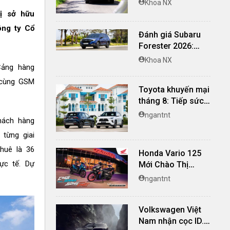
Khoa NX
nghi, giá cạnh
ị sở hữu
tranh
ông ty Cổ
Đánh giá Subaru
Forester 2026:
Mạnh mẽ, êm ái đi
Khoa NX
Cảng hàng
cùng hệ thống
ADAS hoàn hảo
 cùng GSM
Toyota khuyến mại
tháng 8: Tiếp sức
đà tăng trưởng, tối
ngantnt
hách hàng
ưu chi phí mua xe
từng giai
thuê là 36
Honda Vario 125
ực tế. Dự
Mới Chào Thị
Trường Việt: Bổ
ngantnt
Sung Phiên Bản
Street, Giá Từ
Volkswagen Việt
42,69 Triệu Đồng
Nam nhận cọc ID.