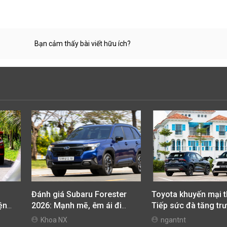
Bạn cảm thấy bài viết hữu ích?
Đánh giá Subaru Forester
Toyota khuyến mại t
iện
2026: Mạnh mẽ, êm ái đi
Tiếp sức đà tăng trư
cùng hệ thống ADAS hoàn
ưu chi phí mua xe
Khoa NX
ngantnt