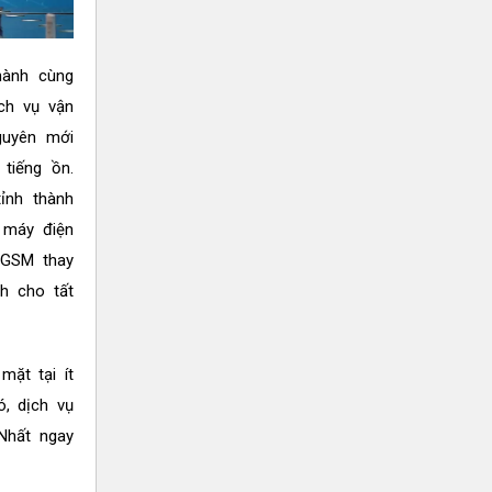
hành cùng
ch vụ vận
guyên mới
tiếng ồn.
ỉnh thành
 máy điện
 GSM thay
nh cho tất
ặt tại ít
ó, dịch vụ
Nhất ngay