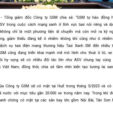
- Tổng giám đốc Công ty GSM chia sẻ: “GSM tự hào đồng 
V trong cuộc cách mạng xanh ở lĩnh vực taxi nói riêng và dị
ện không chỉ là một phương tiện di chuyển mà còn mở ra kỷ n
ng, giảm thiểu đáng kể ô nhiễm không khí cũng như ô nhiễm 
dịch vụ taxi điện mang thương hiệu Taxi Xanh SM đến nhiều t
GSM cũng đang triển khai mạnh mẽ mô hình cho thuê ô tô, xe
tôi hy vọng sẽ có nhiều đối tác lớn như ASV chung tay cùng
 Việt Nam, đồng thời, chia sẻ tầm nhìn kiến tạo tương lai xa
ủa Công ty GSM sẽ có mặt tại Huế trong tháng 5/2023 và có m
cả nước với mục tiêu gần 20.000 xe trong năm nay. Trong khi đ
hanh chóng có mặt tại các sân bay lớn gồm Nội Bài, Tân Sơn 