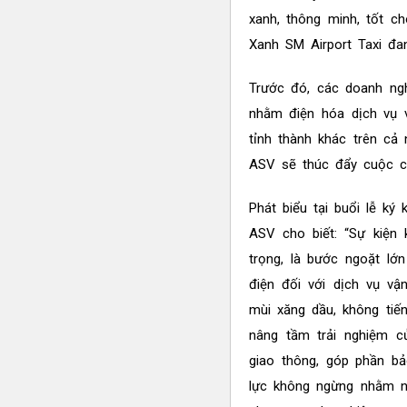
xanh, thông minh, tốt c
Xanh SM Airport Taxi đan
Trước đó, các doanh ng
nhằm điện hóa dịch vụ v
tỉnh thành khác trên cả
ASV sẽ thúc đẩy cuộc cá
Phát biểu tại buổi lễ k
ASV cho biết: “Sự kiện
trọng, là bước ngoặt lớ
điện đối với dịch vụ vậ
mùi xăng dầu, không tiế
nâng tầm trải nghiệm củ
giao thông, góp phần b
lực không ngừng nhằm n