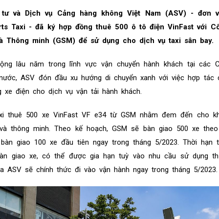
tư và Dịch vụ Cảng hàng không Việt Nam (ASV) - đơn v
ts Taxi - đã ký hợp đồng thuê 500 ô tô điện VinFast với C
à Thông minh (GSM) để sử dụng cho dịch vụ taxi sân bay.
ộng lâu năm trong lĩnh vực vận chuyển hành khách tại các 
 nước, ASV đón đầu xu hướng di chuyển xanh với việc hợp tác
 xe điện cho dịch vụ vận tải hành khách.
Taxi thuê 500 xe VinFast VF e34 từ GSM nhằm đem đến cho k
 và thông minh. Theo kế hoạch, GSM sẽ bàn giao 500 xe theo 
 bàn giao 100 xe đầu tiên ngay trong tháng 5/2023. Thời hạn 
bàn giao xe, có thể được gia hạn tuỳ vào nhu cầu sử dụng th
của ASV sẽ chính thức đi vào vận hành ngay trong tháng 5/2023.