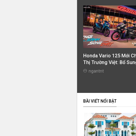
Honda Vario 125 Mới C
Thị Trường Việt: Bổ Sun
Phiên Bản Street, Giá T
ngantnt
42,69 Triệu Đồng
BÀI VIẾT NỔI BẬT