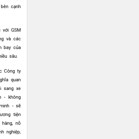
, bên cạnh
c với GSM
ng và các
ân bay của
iều sâu.
c Công ty
ghĩa quan
ổi sang xe
ểm - không
 minh - sẽ
ương tiện
 hàng, nỗ
h nghiệp,