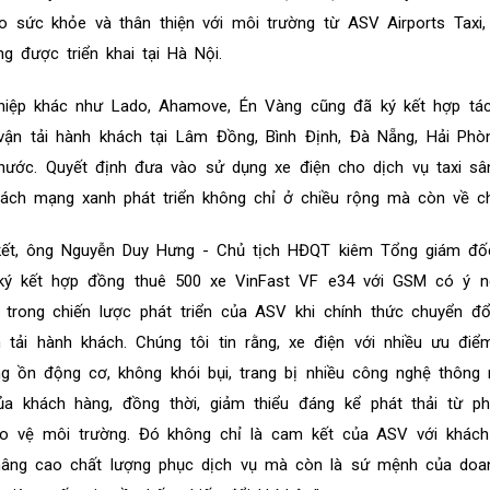
ho sức khỏe và thân thiện với môi trường từ ASV Airports Taxi
g được triển khai tại Hà Nội.
hiệp khác như Lado, Ahamove, Én Vàng cũng đã ký kết hợp tá
ận tải hành khách tại Lâm Đồng, Bình Định, Đà Nẵng, Hải Phò
 nước. Quyết định đưa vào sử dụng xe điện cho dịch vụ taxi s
ch mạng xanh phát triển không chỉ ở chiều rộng mà còn về ch
ý kết, ông Nguyễn Duy Hưng - Chủ tịch HĐQT kiêm Tổng giám đố
 ký kết hợp đồng thuê 500 xe VinFast VF e34 với GSM có ý n
n trong chiến lược phát triển của ASV khi chính thức chuyển đ
n tải hành khách. Chúng tôi tin rằng, xe điện với nhiều ưu đi
ng ồn động cơ, không khói bụi, trang bị nhiều công nghệ thông
a khách hàng, đồng thời, giảm thiểu đáng kể phát thải từ ph
ảo vệ môi trường. Đó không chỉ là cam kết của ASV với khách
âng cao chất lượng phục dịch vụ mà còn là sứ mệnh của doan