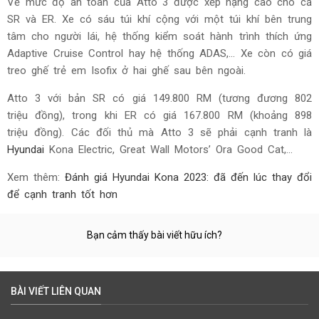
Về mức độ an toàn của Atto 3 được xếp hạng cao cho cả
SR và ER. Xe có sáu túi khí cộng với một túi khí bên trung
tâm cho người lái, hệ thống kiểm soát hành trình thích ứng
Adaptive Cruise Control hay hệ thống ADAS,... Xe còn có giá
treo ghế trẻ em Isofix ở hai ghế sau bên ngoài.
Atto 3 với bản SR có giá 149.800 RM (tương đương 802
triệu đồng), trong khi ER có giá 167.800 RM (khoảng 898
triệu đồng). Các đối thủ mà Atto 3 sẽ phải cạnh tranh là
Hyundai
Kona Electric, Great Wall Motors’ Ora Good Cat,...
Xem thêm:
Đánh giá Hyundai Kona 2023: đã đến lúc thay đổi
để cạnh tranh tốt hơn
Bạn cảm thấy bài viết hữu ích?
BÀI VIẾT LIÊN QUAN