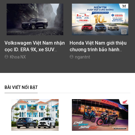
Volkswagen Việt Nam nhận
Honda Việt Nam giới thiệu
cọc ID. ERA 9X, xe SUV
chương trình bảo hành
EREV dự kiến giá dưới 3 tỷ
chính hãng lên tới 10 năm
Khoa NX
ngantnt
đồng
dành cho khách hàng Ôtô
BÀI VIẾT NỔI BẬT