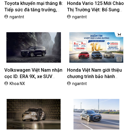
Toyota khuyến mại tháng 8:
Honda Vario 125 Mới Chào
Tiếp sức đà tăng trưởng,
Thị Trường Việt: Bổ Sung
tối ưu chi phí mua xe
Phiên Bản Street, Giá Từ
ngantnt
ngantnt
42,69 Triệu Đồng
Volkswagen Việt Nam nhận
Honda Việt Nam giới thiệu
cọc ID. ERA 9X, xe SUV
chương trình bảo hành
EREV dự kiến giá dưới 3 tỷ
chính hãng lên tới 10 năm
Khoa NX
ngantnt
đồng
dành cho khách hàng Ôtô