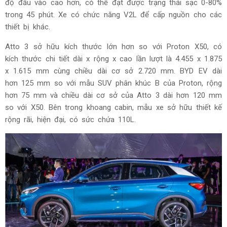
độ đầu vào cao hơn, có thể đạt được trạng thái sạc 0-80%
trong 45 phút. Xe có chức năng V2L để cấp nguồn cho các
thiết bị khác.
Atto 3 sở hữu kích thước lớn hơn so với Proton X50, có
kích thước chi tiết dài x rộng x cao lần lượt là 4.455 x 1.875
x 1.615 mm cùng chiều dài cơ sở 2.720 mm. BYD EV dài
hơn 125 mm so với mẫu SUV phân khúc B của Proton, rộng
hơn 75 mm và chiều dài cơ sở của Atto 3 dài hơn 120 mm
so với X50. Bên trong khoang cabin, mẫu xe sở hữu thiết kế
rộng rãi, hiện đại, có sức chứa 110L.