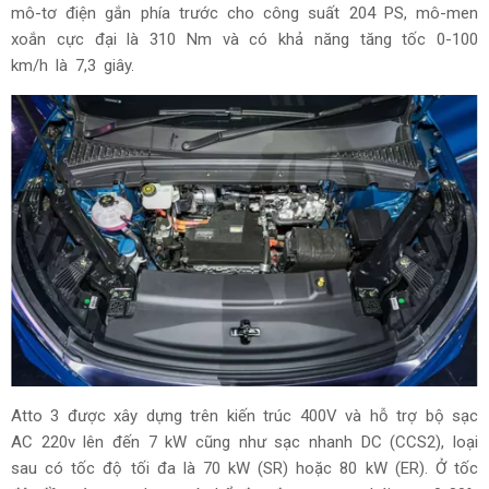
mô-tơ điện gắn phía trước cho công suất 204 PS, mô-men
xoắn cực đại là 310 Nm và có khả năng tăng tốc 0-100
km/h là 7,3 giây.
Atto 3 được xây dựng trên kiến trúc 400V và hỗ trợ bộ sạc
AC 220v lên đến 7 kW cũng như sạc nhanh DC (CCS2), loại
sau có tốc độ tối đa là 70 kW (SR) hoặc 80 kW (ER). Ở tốc