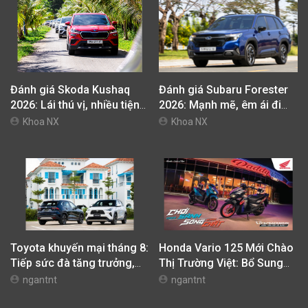
Đánh giá Skoda Kushaq
Đánh giá Subaru Forester
2026: Lái thú vị, nhiều tiện
2026: Mạnh mẽ, êm ái đi
nghi, giá cạnh tranh
cùng hệ thống ADAS hoàn
Khoa NX
Khoa NX
hảo
Toyota khuyến mại tháng 8:
Honda Vario 125 Mới Chào
Tiếp sức đà tăng trưởng,
Thị Trường Việt: Bổ Sung
tối ưu chi phí mua xe
Phiên Bản Street, Giá Từ
ngantnt
ngantnt
42,69 Triệu Đồng