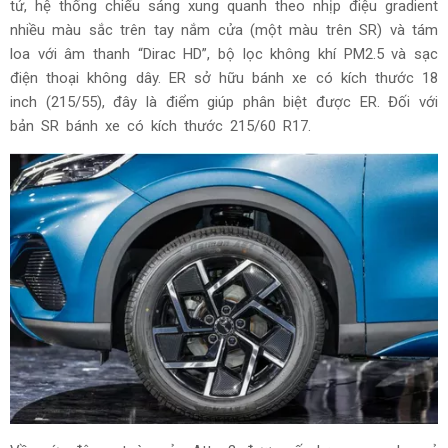
tử, hệ thống chiếu sáng xung quanh theo nhịp điệu gradient
nhiều màu sắc trên tay nắm cửa (một màu trên SR) và tám
loa với âm thanh “Dirac HD”, bộ lọc không khí PM2.5 và sạc
điện thoại không dây. ER sở hữu bánh xe có kích thước 18
inch (215/55), đây là điểm giúp phân biệt được ER. Đối với
bản SR bánh xe có kích thước 215/60 R17.