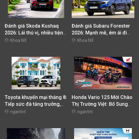
Đánh giá Skoda Kushaq
Đánh giá Subaru Forester
2026: Lái thú vị, nhiều tiện
2026: Mạnh mẽ, êm ái đi
nghi, giá cạnh tranh
cùng hệ thống ADAS hoàn
Khoa NX
Khoa NX
hảo
Toyota khuyến mại tháng 8:
Honda Vario 125 Mới Chào
Tiếp sức đà tăng trưởng,
Thị Trường Việt: Bổ Sung
tối ưu chi phí mua xe
Phiên Bản Street, Giá Từ
ngantnt
ngantnt
42,69 Triệu Đồng