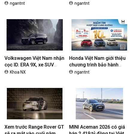
tối ưu chi phí mua xe
Phiên Bản Street, Giá Từ
ngantnt
ngantnt
42,69 Triệu Đồng
Volkswagen Việt Nam nhận
Honda Việt Nam giới thiệu
cọc ID. ERA 9X, xe SUV
chương trình bảo hành
EREV dự kiến giá dưới 3 tỷ
chính hãng lên tới 10 năm
Khoa NX
ngantnt
đồng
dành cho khách hàng Ôtô
Xem trước Range Rover GT
MINI Aceman 2026 có giá
sẽ ra mắt vào cuối năm
bán 2,419 tỷ đồng tại Việt