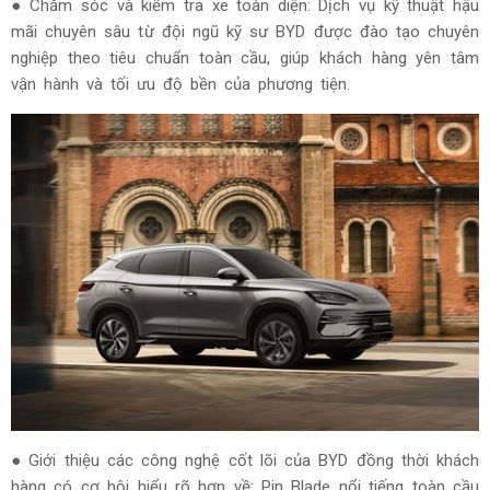
● Chăm sóc và kiểm tra xe toàn diện: Dịch vụ kỹ thuật hậu
mãi chuyên sâu từ đội ngũ kỹ sư BYD được đào tạo chuyên
nghiệp theo tiêu chuẩn toàn cầu, giúp khách hàng yên tâm
vận hành và tối ưu độ bền của phương tiện.
● Giới thiệu các công nghệ cốt lõi của BYD đồng thời khách
hàng có cơ hội hiểu rõ hơn về: Pin Blade nổi tiếng toàn cầu