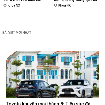
2026
Nam
Khoa NX
Khoa NX
BÀI VIẾT MỚI NHẤT
Toyota khuyến mại tháng 8: Tiếp sức đà