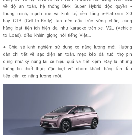
về độ an toàn, hệ thống DM-i Super Hybrid độc quyền -
thông minh, mạnh mẽ và kinh tế, nền tảng e-Platform 3.0
hay CTB (Cell-to-Body) tạo nên cấu trúc vững chắc, cùng
hàng loạt tiện ích hiện đại như karaoke trên xe, V2L (Vehicle
to Load), điều khiển giọng nói tiếng Việt,...
● Chia sẻ kinh nghiệm sử dụng xe năng lượng mới: Hướng
dẫn chi tiết về sạc điện an toàn, mẹo kéo dài tuổi thọ pin
cũng như kỹ năng lái xe hiệu quả và tiết kiệm. Đây là những
thông tin thiết thực, đặc biệt với nhóm khách hàng lần đầu
tiếp cận xe năng lượng mới.