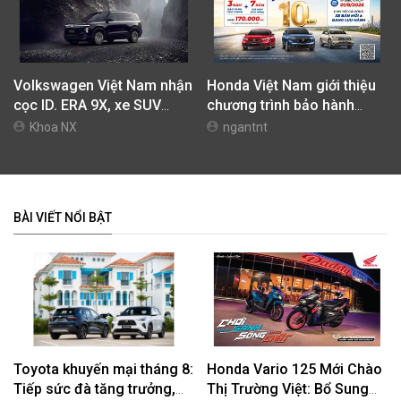
Volkswagen Việt Nam nhận
Honda Việt Nam giới thiệu
cọc ID. ERA 9X, xe SUV
chương trình bảo hành
EREV dự kiến giá dưới 3 tỷ
chính hãng lên tới 10 năm
Khoa NX
ngantnt
đồng
dành cho khách hàng Ôtô
BÀI VIẾT NỔI BẬT
Toyota khuyến mại tháng 8:
Honda Vario 125 Mới Chào
Tiếp sức đà tăng trưởng,
Thị Trường Việt: Bổ Sung