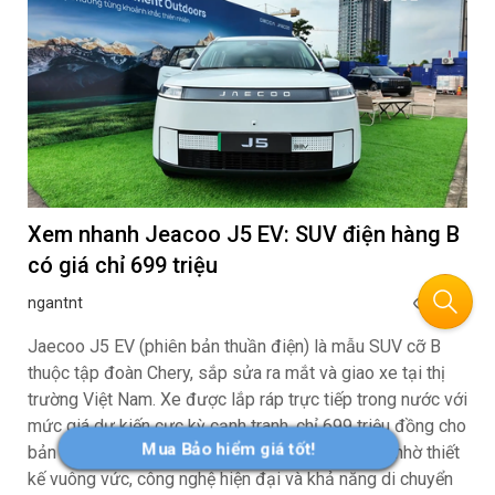
của chất “Chơi sành – Sống chất”
ngantnt
140
Công ty Honda Việt Nam (HVN) giới thiệu Vario 125 phiên
bản 2027 hoàn toàn mới, mang đến diện mạo thể thao với
thiết kế ghi đông trần trên phiên bản Street và tùy chọn
màu mới nổi bật trên phiên bản Đặc biệt, đi kèm động cơ
đạt tiêu chuẩn khí thải EURO 4 trên tất cả các phiên bản.
Mua Bảo hiểm giá tốt!