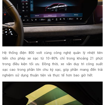
Mô-men xoắn điện tức thời cùng khả năng phân bổ lực kéo
linh hoạt giúp xe duy trì độ ổn định và khả năng kiểm soát
chính xác trong nhiều điều kiện vận hành. Hệ dẫn động thiên
về cầu sau mang lại cảm giác lái thể thao hơn, trong khi hệ
thống treo khí nén thích ứng adaptive S air suspension cho
phép cân bằng giữa sự êm ái và độ ổn định ở tốc độ cao.