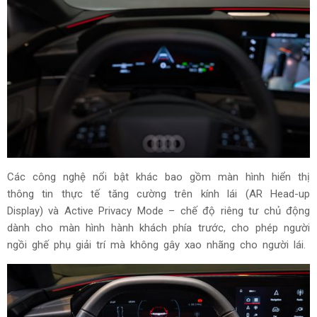
Tâm điểm của không gian là hệ thống Audi MMI panoramic
display với thiết kế cong sử dụng công nghệ OLED, bao gồm
bảng đồng hồ kỹ thuật số Audi virtual cockpit 11,9 inch và
màn hình trung tâm MMI cảm ứng 14,5 inch. Xe cũng có
màn hình 10,9 inch dành riêng cho hành khách phía trước,
tăng khả năng tương tác và hỗ trợ giải trí trên xe.