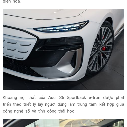
Audi S6 Sportback e-tron cũng được trang bị hiệu ứng ánh
sáng kỹ thuật số có thể tùy chỉnh ở cả đèn phía trước và
phía sau, cho phép cá nhân hóa diện mạo chiếc xe thông
qua nhiều kịch bản ánh sáng đặc trưng, đồng thời nhấn
mạnh dấu ấn công nghệ hiện đại của Audi trong kỷ nguyên
điện hóa.