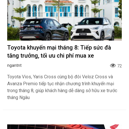
sẽ ra mắt vào cuối năm
bán 2,419 tỷ đồng tại Việt
2026
Nam
Khoa NX
Khoa NX
BÀI VIẾT MỚI NHẤT