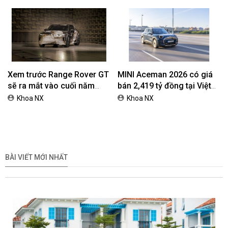
tối ưu chi phí mua xe
Phiên Bản Street, Giá Từ
ngantnt
ngantnt
42,69 Triệu Đồng
Volkswagen Việt Nam nhận
Honda Việt Nam giới thiệu
cọc ID. ERA 9X, xe SUV
chương trình bảo hành
EREV dự kiến giá dưới 3 tỷ
chính hãng lên tới 10 năm
Khoa NX
ngantnt
đồng
dành cho khách hàng Ôtô
Xem trước Range Rover GT
MINI Aceman 2026 có giá