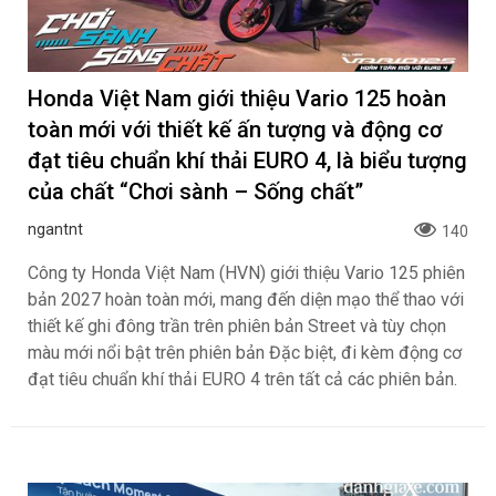
Vinfast chính thức ra mắt bộ đôi xe máy điện cao cấp thế
hệ mới Kinet và Kyo với các lựa chọn kèm pin hoặc thuê
pin để đổi linh hoạt tại trạm.
Honda Việt Nam giới thiệu Vario 125 hoàn
toàn mới với thiết kế ấn tượng và động cơ
đạt tiêu chuẩn khí thải EURO 4, là biểu tượng