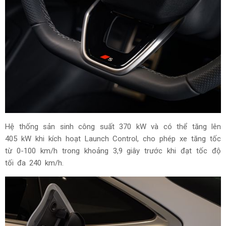
Hiệu năng đặc trưng của dòng S
Audi S6 Sportback e-tron kế thừa trọn vẹn tinh thần hiệu
suất của dòng S với hệ truyền động điện hai mô-tơ kết hợp
hệ dẫn động bốn bánh toàn thời gian quattro.