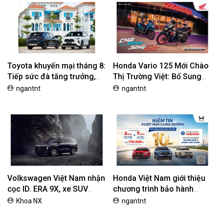
Honda Việt Nam giới thiệu
Cận cảnh VinFast Kinet và
chương trình bảo hành
Kyo 2026, bộ đôi xe máy
chính hãng lên tới 10 năm
điện mới nhất tại Việt Nam
ngantnt
ngantnt
dành cho khách hàng Ôtô
BÀI VIẾT NỔI BẬT
Toyota khuyến mại tháng 8:
Honda Vario 125 Mới Chào
Tiếp sức đà tăng trưởng,
Thị Trường Việt: Bổ Sung