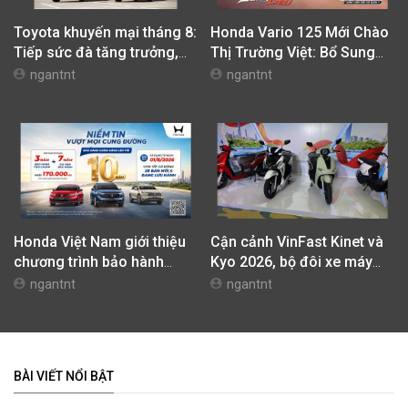
Đánh giá Skoda Kushaq
Đánh giá Subaru Forester
2026: Lái thú vị, nhiều tiện
2026: Mạnh mẽ, êm ái đi
nghi, giá cạnh tranh
cùng hệ thống ADAS hoàn
Khoa NX
Khoa NX
hảo
Toyota khuyến mại tháng 8:
Honda Vario 125 Mới Chào
Tiếp sức đà tăng trưởng,
Thị Trường Việt: Bổ Sung
tối ưu chi phí mua xe
Phiên Bản Street, Giá Từ
ngantnt
ngantnt
42,69 Triệu Đồng