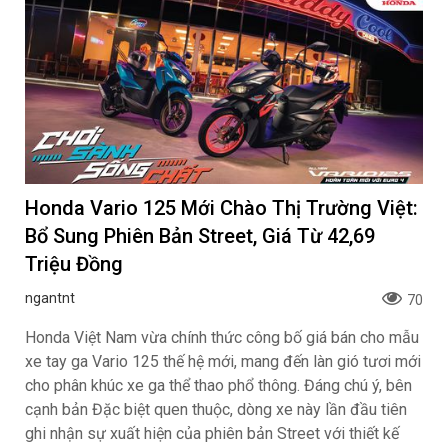
Toyota khuyến mại tháng 8: Tiếp sức đà
tăng trưởng, tối ưu chi phí mua xe
ngantnt
72
Toyota Vios, Yaris Cross cùng bộ đôi Veloz Cross và
Avanza Premio tiếp tục nhận chương trình khuyến mại
trong tháng 8, giúp khách hàng dễ dàng sở hữu xe trước
tháng Ngâu