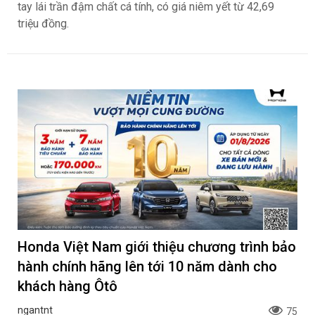
Honda Vario 125 Mới Chào Thị Trường Việt:
Bổ Sung Phiên Bản Street, Giá Từ 42,69
Triệu Đồng
ngantnt
70
Honda Việt Nam vừa chính thức công bố giá bán cho mẫu
xe tay ga Vario 125 thế hệ mới, mang đến làn gió tươi mới
cho phân khúc xe ga thể thao phổ thông. Đáng chú ý, bên
cạnh bản Đặc biệt quen thuộc, dòng xe này lần đầu tiên
ghi nhận sự xuất hiện của phiên bản Street với thiết kế
tay lái trần đậm chất cá tính, có giá niêm yết từ 42,69
triệu đồng.