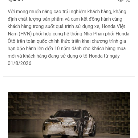
Honda Việt Nam vừa chính thức công bố giá bán cho mẫu
xe tay ga Vario 125 thế hệ mới, mang đến làn gió tươi mới
cho phân khúc xe ga thể thao phổ thông. Đáng chú ý, bên
cạnh bản Đặc biệt quen thuộc, dòng xe này lần đầu tiên
ghi nhận sự xuất hiện của phiên bản Street với thiết kế
tay lái trần đậm chất cá tính, có giá niêm yết từ 42,69
triệu đồng.