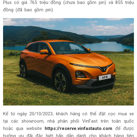
Plus có giá 765 triệu đồng (chưa bao gồm pin) và 855 triệu
đồng (đã bao gồm pin).
Kể từ ngày 20/10/2023, khách hàng có thể đặt cọc mua xe
tại các showroom, nhà phân phối VinFast trên toàn quốc
hoặc qua website
https://reserve.vinfastauto.com
để được
hưởng ưu đãi đặc biệt hấp dẫn dành cho khách hàng tiên