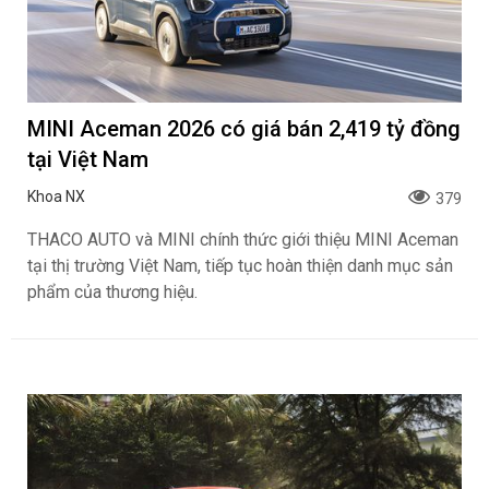
Honda Việt Nam giới thiệu chương trình bảo
hành chính hãng lên tới 10 năm dành cho
khách hàng Ôtô
ngantnt
92
Với mong muốn nâng cao trải nghiệm khách hàng, khẳng
định chất lượng sản phẩm và cam kết đồng hành cùng
khách hàng trong suốt quá trình sử dụng xe, Honda Việt
Nam (HVN) phối hợp cùng hệ thống Nhà Phân phối Honda
Ôtô trên toàn quốc chính thức triển khai chương trình gia
hạn bảo hành lên đến 10 năm dành cho khách hàng mua
mới và khách hàng đang sử dụng ô tô Honda từ ngày