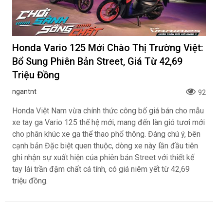
Volkswagen Việt Nam nhận
Honda Việt Nam giới thiệu
cọc ID. ERA 9X, xe SUV
chương trình bảo hành
EREV dự kiến giá dưới 3 tỷ
chính hãng lên tới 10 năm
Khoa NX
ngantnt
đồng
dành cho khách hàng Ôtô
Xem trước Range Rover GT
MINI Aceman 2026 có giá
sẽ ra mắt vào cuối năm
bán 2,419 tỷ đồng tại Việt
2026
Nam
Khoa NX
Khoa NX
BÀI VIẾT MỚI NHẤT