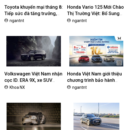
Xem thêm:
Đánh giá xe VinFast VF e34 2023: Mẫu xe điện giá
tốt cho người thích trải nghiệm xu thế mới
Bạn cảm thấy bài viết hữu ích?
BÀI VIẾT LIÊN QUAN
Đánh giá Skoda Kushaq
Đánh giá Subaru Forester
2026: Lái thú vị, nhiều tiện
2026: Mạnh mẽ, êm ái đi
nghi, giá cạnh tranh
cùng hệ thống ADAS hoàn
Khoa NX
Khoa NX