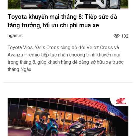
đồng
dành cho khách hàng Ôtô
BÀI VIẾT NỔI BẬT
Toyota khuyến mại tháng 8:
Honda Vario 125 Mới Chào
Tiếp sức đà tăng trưởng,
Thị Trường Việt: Bổ Sung
tối ưu chi phí mua xe
Phiên Bản Street, Giá Từ
ngantnt
ngantnt
42,69 Triệu Đồng