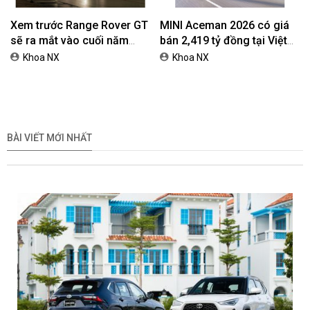
hảo
Toyota khuyến mại tháng 8:
Honda Vario 125 Mới Chào
Tiếp sức đà tăng trưởng,
Thị Trường Việt: Bổ Sung
tối ưu chi phí mua xe
Phiên Bản Street, Giá Từ
ngantnt
ngantnt
42,69 Triệu Đồng
Volkswagen Việt Nam nhận
Honda Việt Nam giới thiệu
cọc ID. ERA 9X, xe SUV
chương trình bảo hành
EREV dự kiến giá dưới 3 tỷ
chính hãng lên tới 10 năm
Khoa NX
ngantnt