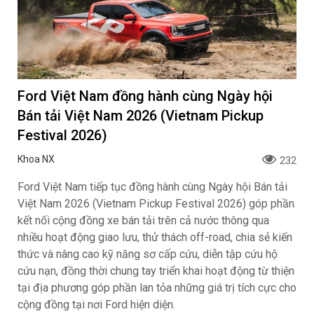
01/8/2026.
Xem trước Range Rover GT sẽ ra mắt vào
cuối năm 2026
Khoa NX
169
Mẫu xe mở ra không gian nội thất tuyệt tác bên trong. Nội
thất của Range Rover GT được định hình bởi chính triết lý