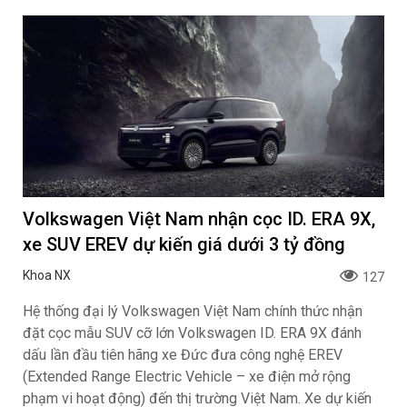
Toyota khuyến mại tháng 8: Tiếp sức đà
tăng trưởng, tối ưu chi phí mua xe
ngantnt
102
Toyota Vios, Yaris Cross cùng bộ đôi Veloz Cross và
Avanza Premio tiếp tục nhận chương trình khuyến mại