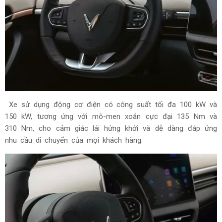
Xe sử dụng động cơ điện có công suất tối đa 100 kW và
150 kW, tương ứng với mô-men xoắn cực đại 135 Nm và
310 Nm, cho cảm giác lái hứng khởi và dễ dàng đáp ứng
nhu cầu di chuyển của mọi khách hàng.