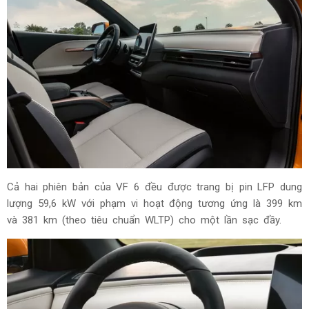
Cả hai phiên bản của VF 6 đều được trang bị pin LFP dung
lượng 59,6 kW với phạm vi hoạt động tương ứng là 399 km
và 381 km (theo tiêu chuẩn WLTP) cho một lần sạc đầy.