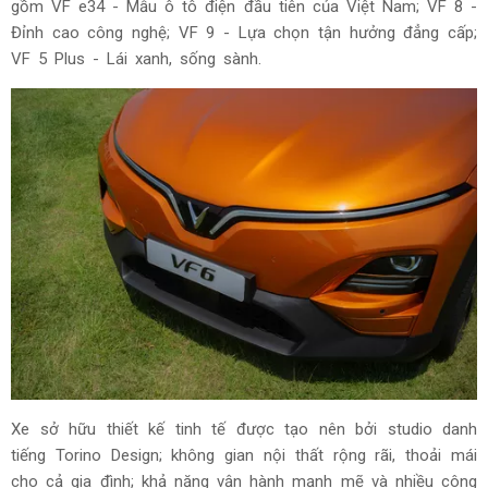
gồm VF e34 - Mẫu ô tô điện đầu tiên của Việt Nam; VF 8 -
Đỉnh cao công nghệ; VF 9 - Lựa chọn tận hưởng đẳng cấp;
VF 5 Plus - Lái xanh, sống sành.
Xe sở hữu thiết kế tinh tế được tạo nên bởi studio danh
tiếng Torino Design; không gian nội thất rộng rãi, thoải mái
cho cả gia đình; khả năng vận hành mạnh mẽ và nhiều công