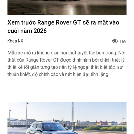
Volkswagen Việt Nam nhận cọc ID. ERA 9X,
xe SUV EREV dự kiến giá dưới 3 tỷ đồng
Khoa NX
127
Hệ thống đại lý Volkswagen Việt Nam chính thức nhận
đặt cọc mẫu SUV cỡ lớn Volkswagen ID. ERA 9X đánh
dấu lần đầu tiên hãng xe Đức đưa công nghệ EREV
(Extended Range Electric Vehicle – xe điện mở rộng
phạm vi hoạt động) đến thị trường Việt Nam. Xe dự kiến
được bàn giao vào cuối tháng 10/2026 với mức giá dự
kiến dưới 3 tỷ đồng.