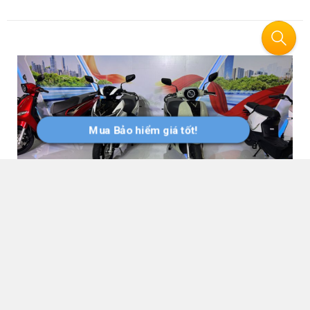
thiết kế tối giản từng tạo nên tỷ lệ ngoại thất kiệt tác: sự
thuần khiết, độ chính xác và nét hiện đại tĩnh lặng.
Mua Bảo hiểm giá tốt!
MINI Aceman 2026 có giá bán 2,419 tỷ đồng
tại Việt Nam
Khoa NX
379