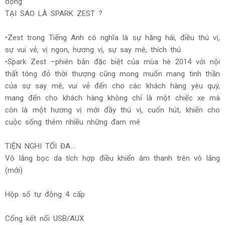
động
TẠI SAO LÀ SPARK ZEST ?
•Zest trong Tiếng Anh có nghĩa là sự hăng hái, điều thú vị,
sự vui vẻ, vị ngon, hương vị, sự say mê, thích thú
•Spark Zest –phiên bản đặc biệt của mùa hè 2014 với nội
thất tông đỏ thời thượng cũng mong muốn mang tinh thần
của sự say mê, vui vẻ đến cho các khách hàng yêu quý,
mang đến cho khách hàng không chỉ là một chiếc xe mà
còn là một hương vị mới đầy thú vị, cuốn hút, khiến cho
cuộc sống thêm nhiều những đam mê
TIỆN NGHI TỐI ĐA…
Vô lăng bọc da tích hợp điều khiển âm thanh trên vô lăng
(mới)
Hộp số tự động 4 cấp
Cổng kết nối USB/AUX