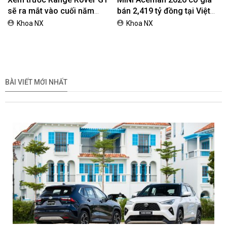
sẽ ra mắt vào cuối năm
bán 2,419 tỷ đồng tại Việt
2026
Nam
Khoa NX
Khoa NX
BÀI VIẾT MỚI NHẤT