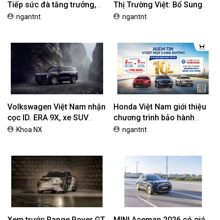
Tiếp sức đà tăng trưởng,
Thị Trường Việt: Bổ Sung
tối ưu chi phí mua xe
Phiên Bản Street, Giá Từ
ngantnt
ngantnt
42,69 Triệu Đồng
Volkswagen Việt Nam nhận
Honda Việt Nam giới thiệu
cọc ID. ERA 9X, xe SUV
chương trình bảo hành
EREV dự kiến giá dưới 3 tỷ
chính hãng lên tới 10 năm
Khoa NX
ngantnt
đồng
dành cho khách hàng Ôtô
Xem trước Range Rover GT
MINI Aceman 2026 có giá