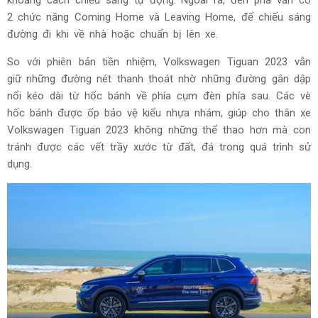
khoảng cách chiếu sáng tự động. Ngoài ra, đèn pha vẫn có
2 chức năng Coming Home và Leaving Home, để chiếu sáng
đường đi khi về nhà hoặc chuẩn bị lên xe.
So với phiên bản tiền nhiệm, Volkswagen Tiguan 2023 vẫn
giữ những đường nét thanh thoát nhờ những đường gân dập
nổi kéo dài từ hốc bánh về phía cụm đèn phía sau. Các vè
hốc bánh được ốp bảo vệ kiểu nhựa nhám, giúp cho thân xe
Volkswagen Tiguan 2023 không những thể thao hơn mà con
tránh được các vết trầy xước từ đất, đá trong quá trình sử
dụng.