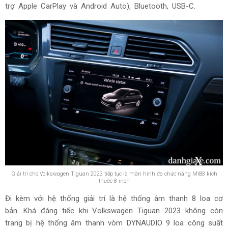
trợ Apple CarPlay và Android Auto), Bluetooth, USB-C.
Giải trí cho Volkswagen Tiguan 2023 tiếp tục là màn hình đa chức năng MIB3 kích
thước 8 inch
Đi kèm với hệ thống giải trí là hệ thống âm thanh 8 loa cơ
bản. Khá đáng tiếc khi Volkswagen Tiguan 2023 không còn
trang bị hệ thống âm thanh vòm DYNAUDIO 9 loa công suất