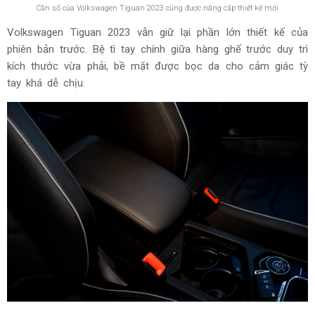
Cần số của Volkswagen Tiguan 2023 cũng được nâng cấp thiết kế mới
Volkswagen Tiguan 2023 vẫn giữ lại phần lớn thiết kế của
phiên bản trước. Bệ tì tay chính giữa hàng ghế trước duy trì
kích thước vừa phải, bề mặt được bọc da cho cảm giác tỳ
tay khá dễ chịu.