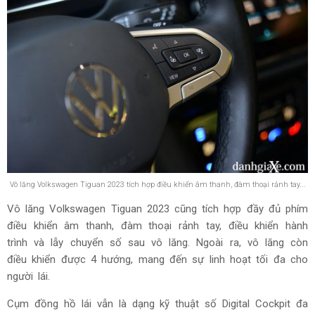
Vô lăng Volkswagen Tiguan 2023 tích hợp điều khiển âm thanh, đàm thoại rảnh tay...
Vô lăng Volkswagen Tiguan 2023 cũng tích hợp đầy đủ phím
điều khiển âm thanh, đàm thoại rảnh tay, điều khiển hành
trình và lẫy chuyển số sau vô lăng. Ngoài ra, vô lăng còn
điều khiển được 4 hướng, mang đến sự linh hoạt tối đa cho
người lái.
Cụm đồng hồ lái vẫn là dạng kỹ thuật số Digital Cockpit đa