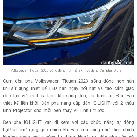
Volkswagen Tiguan 2023 sống động hơn hẳn khi sử dụng đèn pha IQ.LIGHT
Cụm đèn pha Volkswagen Tiguan 2023 sống động hơn hẳn
khi sử dụng thiết kế LED ban ngày nổi bật và tạo cảm giác
độc lập với mặt ca-lăng khi sáng đèn, dù hãng xe Đức vẫn
thiết kế liền khối. Đèn pha nâng cấp đèn IQ.LIGHT với 2 thấu
kính Projector cho mỗi bên thay vì 1 như trước.
Đen pha IQ.LIGHT vẫn đi kèm với các chức năng tự động
bật/tắt, mở rộng góc chiếu khi vào cua cũng như điều chỉnh