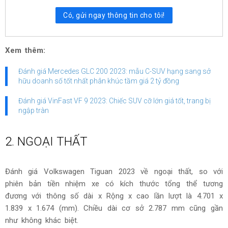
Có, gửi ngay thông tin cho tôi!
Xem thêm:
Đánh giá Mercedes GLC 200 2023: mẫu C-SUV hạng sang sở
hữu doanh số tốt nhất phân khúc tầm giá 2 tỷ đồng
Đánh giá VinFast VF 9 2023: Chiếc SUV cỡ lớn giá tốt, trang bị
ngập tràn
2. NGOẠI THẤT
Đánh giá Volkswagen Tiguan 2023 về ngoại thất, so với
phiên bản tiền nhiệm xe có kích thước tổng thể tương
đương với thông số dài x Rộng x cao lần lượt là 4.701 x
1.839 x 1.674 (mm). Chiều dài cơ sở 2.787 mm cũng gần
như không khác biệt.