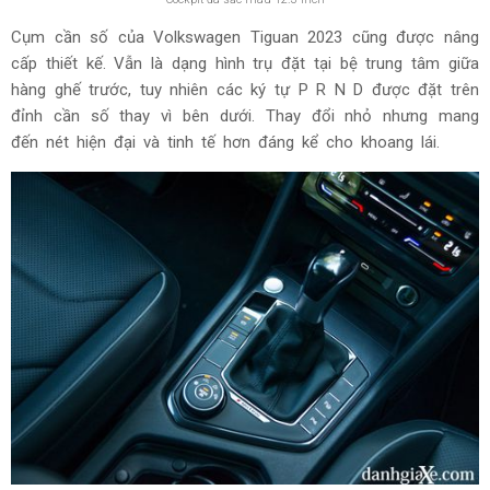
Cụm cần số của Volkswagen Tiguan 2023 cũng được nâng
cấp thiết kế. Vẫn là dạng hình trụ đặt tại bệ trung tâm giữa
hàng ghế trước, tuy nhiên các ký tự P R N D được đặt trên
đỉnh cần số thay vì bên dưới. Thay đổi nhỏ nhưng mang
đến nét hiện đại và tinh tế hơn đáng kể cho khoang lái.