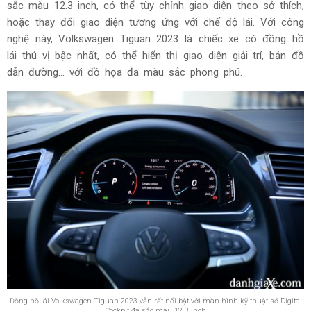
sắc màu 12.3 inch, có thể tùy chỉnh giao diện theo sở thích,
hoặc thay đổi giao diện tương ứng với chế độ lái. Với công
nghệ này, Volkswagen Tiguan 2023 là chiếc xe có đồng hồ
lái thú vị bậc nhất, có thể hiển thị giao diện giải trí, bản đồ
dẫn đường... với đồ họa đa màu sắc phong phú.
Đồng hồ lái Volkswagen Tiguan 2023 vẫn rất nổi bật với màn hình kỹ thuật số Digital
Cockpit đa sắc màu 12.3 inch