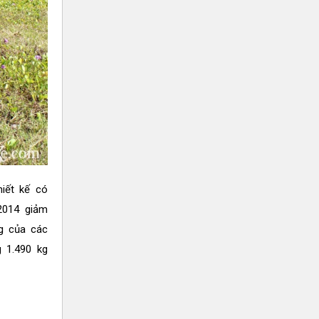
iết kế có
2014 giảm
g của các
 1.490 kg