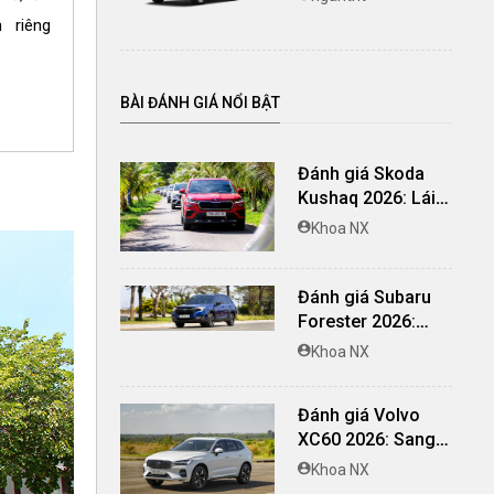
CHO HR-V G
 riêng
BÀI ĐÁNH GIÁ NỔI BẬT
Đánh giá Skoda
Kushaq 2026: Lái
thú vị, nhiều tiện
Khoa NX
nghi, giá cạnh
tranh
Đánh giá Subaru
Forester 2026:
Mạnh mẽ, êm ái đi
Khoa NX
cùng hệ thống
ADAS hoàn hảo
Đánh giá Volvo
XC60 2026: Sang
trọng tinh giản, an
Khoa NX
toàn và đủ khác