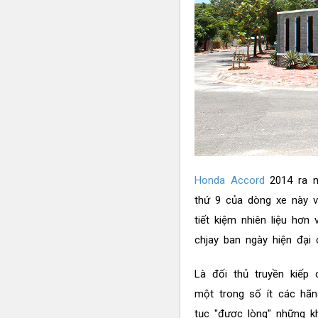
Honda Accord
2014 ra m
thứ 9 của dòng xe này vớ
tiết kiệm nhiên liệu hơ
chjay ban ngày hiện đại 
Là đối thủ truyền kiếp
một trong số ít các hãn
tục "được lòng" những k