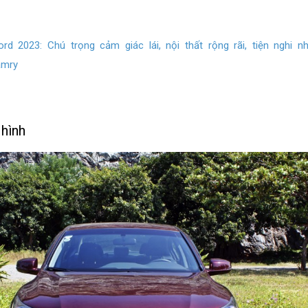
d 2023: Chú trọng cảm giác lái, nội thất rộng rãi, tiện nghi 
amry
 hình