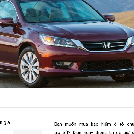
h giá
Bạn muốn mua bảo hiểm ô tô ch
giá tốt? Điền ngay thông tin để giữ 