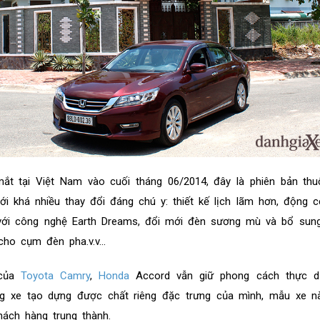
ắt tại Việt Nam vào cuối tháng 06/2014, đây là phiên bản thu
i khá nhiều thay đổi đáng chú y: thiết kế lịch lãm hơn, động cơ
n với công nghệ Earth Dreams, đổi mới đèn sương mù và bổ sun
cho cụm đèn pha.v.v...
 của
Toyota Camry
,
Honda
Accord vẫn giữ phong cách thực d
g xe tạo dựng được chất riêng đặc trưng của mình, mẫu xe nà
hách hàng trung thành.