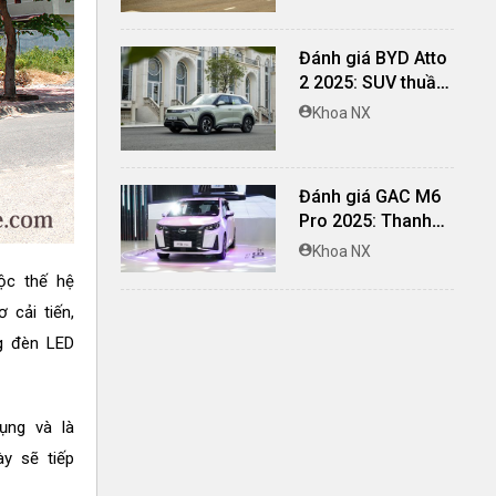
biệt
Đánh giá BYD Atto
2 2025: SUV thuần
điện lái hay, cách
Khoa NX
âm vượt trội
Đánh giá GAC M6
Pro 2025: Thanh
lịch, rộng rãi, đầy
Khoa NX
đủ tiện nghi, vận
ộc thế hệ
hành tinh tế
 cải tiến,
g đèn LED
ụng và là
y sẽ tiếp