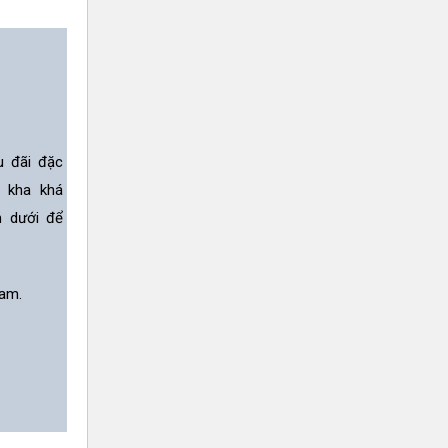
u đãi đặc
n kha khá
n dưới để
am.