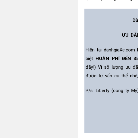
Dừ
ƯU ĐÃ
Hiện tại danhgiaXe.com
biệt
HOÀN PHÍ ĐẾN 3
đấy!) Vì số lượng ưu đ
được tư vấn cụ thể nhé
P/s: Liberty (công ty M