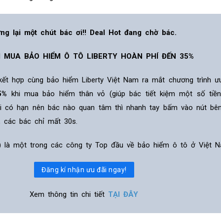
ng lại một chút bác ơi!! Deal Hot đang chờ bác.
I MUA BẢO HIỂM Ô TÔ LIBERTY HOÀN PHÍ ĐẾN 35%
 kết hợp cùng bảo hiểm Liberty Việt Nam ra mắt chương trình ư
5%
khi mua bảo hiểm thân vỏ (giúp bác tiết kiệm một số tiề
ãi có hạn nên bác nào quan tâm thì nhanh tay bấm vào nút bê
, các bác chỉ mất 30s.
ỹ) là một trong các công ty Top đầu về bảo hiểm ô tô ở Việt N
Đăng kí nhận ưu đãi ngay!
Xem thông tin chi tiết
TẠI ĐÂY