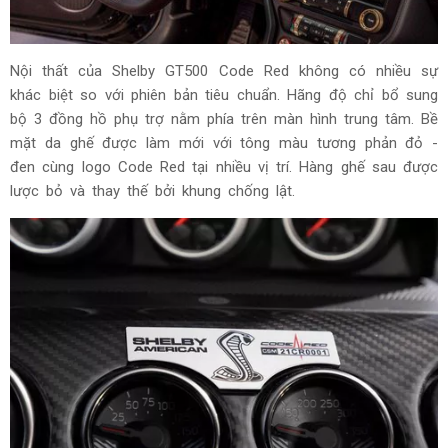
Nội thất của Shelby GT500 Code Red không có nhiều sự
khác biệt so với phiên bản tiêu chuẩn. Hãng độ chỉ bổ sung
bộ 3 đồng hồ phụ trợ nằm phía trên màn hình trung tâm. Bề
mặt da ghế được làm mới với tông màu tương phản đỏ -
đen cùng logo Code Red tại nhiều vị trí. Hàng ghế sau được
lược bỏ và thay thế bởi khung chống lật.