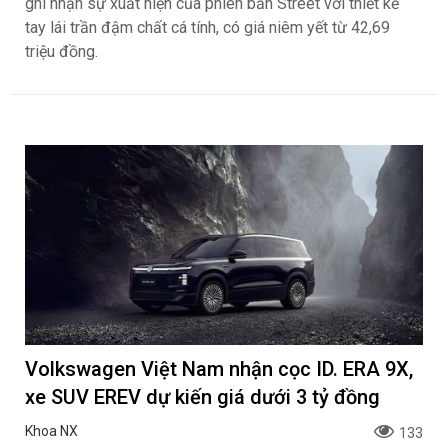
ghi nhận sự xuất hiện của phiên bản Street với thiết kế
tay lái trần đậm chất cá tính, có giá niêm yết từ 42,69
triệu đồng.
Volkswagen Việt Nam nhận cọc ID. ERA 9X,
xe SUV EREV dự kiến giá dưới 3 tỷ đồng
Khoa NX
133