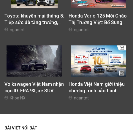
Toyota khuyến mại tháng 8:
Honda Vario 125 Mới Chào
Tiếp sức đà tăng trưởng,
Thị Trường Việt: Bổ Sung
tối ưu chi phí mua xe
Phiên Bản Street, Giá Từ
ngantnt
ngantnt
42,69 Triệu Đồng
Volkswagen Việt Nam nhận
Honda Việt Nam giới thiệu
cọc ID. ERA 9X, xe SUV
chương trình bảo hành
EREV dự kiến giá dưới 3 tỷ
chính hãng lên tới 10 năm
Khoa NX
ngantnt
đồng
dành cho khách hàng Ôtô
BÀI VIẾT NỔI BẬT