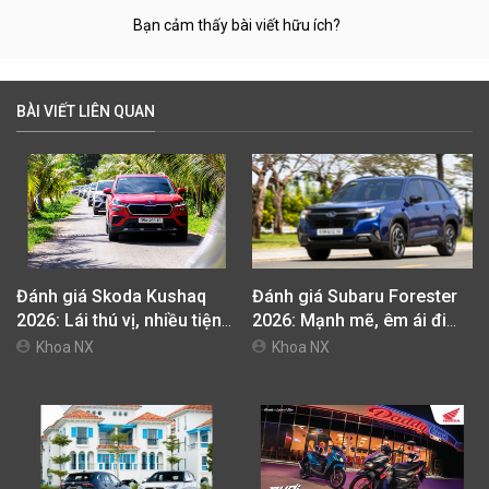
Bạn cảm thấy bài viết hữu ích?
BÀI VIẾT LIÊN QUAN
Đánh giá Skoda Kushaq
Đánh giá Subaru Forester
2026: Lái thú vị, nhiều tiện
2026: Mạnh mẽ, êm ái đi
nghi, giá cạnh tranh
cùng hệ thống ADAS hoàn
Khoa NX
Khoa NX
hảo