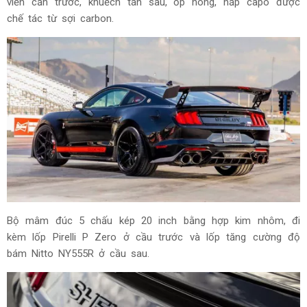
viền cản trước, khuếch tán sau, ốp hông, nắp capo được
chế tác từ sợi carbon.
Bộ mâm đúc 5 chấu kép 20 inch bằng hợp kim nhôm, đi
kèm lốp Pirelli P Zero ở cầu trước và lốp tăng cường độ
bám Nitto NY555R ở cầu sau.