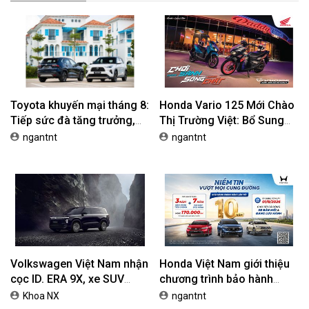
Toyota khuyến mại tháng 8:
Honda Vario 125 Mới Chào
Tiếp sức đà tăng trưởng,
Thị Trường Việt: Bổ Sung
tối ưu chi phí mua xe
Phiên Bản Street, Giá Từ
ngantnt
ngantnt
42,69 Triệu Đồng
Volkswagen Việt Nam nhận
Honda Việt Nam giới thiệu
cọc ID. ERA 9X, xe SUV
chương trình bảo hành
EREV dự kiến giá dưới 3 tỷ
chính hãng lên tới 10 năm
Khoa NX
ngantnt