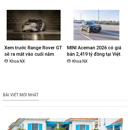
đồng
dành cho khách hàng Ôtô
Xem trước Range Rover GT
MINI Aceman 2026 có giá
sẽ ra mắt vào cuối năm
bán 2,419 tỷ đồng tại Việt
2026
Nam
Khoa NX
Khoa NX
BÀI VIẾT MỚI NHẤT