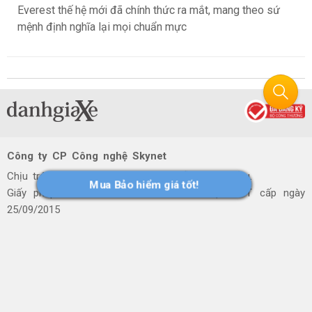
Everest thế hệ mới đã chính thức ra mắt, mang theo sứ
mệnh định nghĩa lại mọi chuẩn mực
Công ty CP Công nghệ Skynet
Chịu trách nhiệm nội dung: Võ Nguyễn Đăng Triều.
Mua Bảo hiểm giá tốt!
Giấy phép MXH số 491/GP-BTTTT do Bộ TTTT cấp ngày
25/09/2015
Trụ sở: 20/2E Đinh Bộ Lĩnh, Phường 24, Quận Bình Thạnh,
TP. HCM
Văn phòng: Lầu 3, 57 Cao Thắng, Phường 3, Quận 3, TP.
HCM
Hotline: 090 66 12344