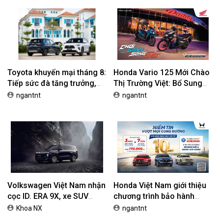
Toyota khuyến mại tháng 8:
Honda Vario 125 Mới Chào
Tiếp sức đà tăng trưởng,
Thị Trường Việt: Bổ Sung
tối ưu chi phí mua xe
Phiên Bản Street, Giá Từ
ngantnt
ngantnt
42,69 Triệu Đồng
Volkswagen Việt Nam nhận
Honda Việt Nam giới thiệu
cọc ID. ERA 9X, xe SUV
chương trình bảo hành
EREV dự kiến giá dưới 3 tỷ
chính hãng lên tới 10 năm
Khoa NX
ngantnt
đồng
dành cho khách hàng Ôtô