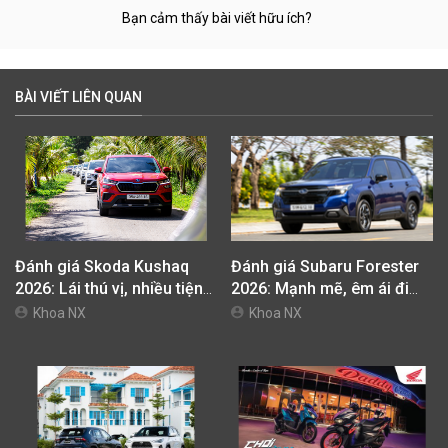
Bạn cảm thấy bài viết hữu ích?
BÀI VIẾT LIÊN QUAN
Đánh giá Skoda Kushaq
Đánh giá Subaru Forester
2026: Lái thú vị, nhiều tiện
2026: Mạnh mẽ, êm ái đi
nghi, giá cạnh tranh
cùng hệ thống ADAS hoàn
Khoa NX
Khoa NX
hảo