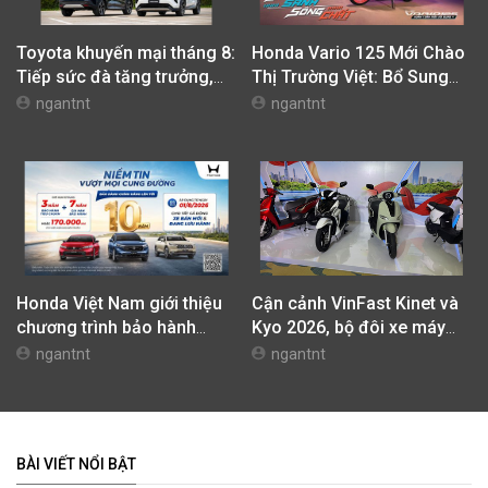
Toyota khuyến mại tháng 8:
Honda Vario 125 Mới Chào
Tiếp sức đà tăng trưởng,
Thị Trường Việt: Bổ Sung
tối ưu chi phí mua xe
Phiên Bản Street, Giá Từ
ngantnt
ngantnt
42,69 Triệu Đồng
Honda Việt Nam giới thiệu
Cận cảnh VinFast Kinet và
chương trình bảo hành
Kyo 2026, bộ đôi xe máy
chính hãng lên tới 10 năm
điện mới nhất tại Việt Nam
ngantnt
ngantnt
dành cho khách hàng Ôtô
BÀI VIẾT NỔI BẬT