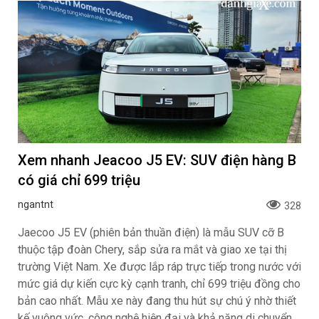
Xem nhanh Jeacoo J5 EV: SUV điện hàng B
có giá chỉ 699 triệu
ngantnt
328
Jaecoo J5 EV (phiên bản thuần điện) là mẫu SUV cỡ B
thuộc tập đoàn Chery, sắp sửa ra mắt và giao xe tại thị
trường Việt Nam. Xe được lắp ráp trực tiếp trong nước với
mức giá dự kiến cực kỳ cạnh tranh, chỉ 699 triệu đồng cho
bản cao nhất. Mẫu xe này đang thu hút sự chú ý nhờ thiết
kế vuông vức, công nghệ hiện đại và khả năng di chuyển