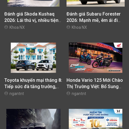
Đánh giá Skoda Kushaq
Đánh giá Subaru Forester
2026: Lái thú vị, nhiều tiện
2026: Mạnh mẽ, êm ái đi
nghi, giá cạnh tranh
cùng hệ thống ADAS hoàn
Khoa NX
Khoa NX
hảo
Toyota khuyến mại tháng 8:
Honda Vario 125 Mới Chào
Tiếp sức đà tăng trưởng,
Thị Trường Việt: Bổ Sung
tối ưu chi phí mua xe
Phiên Bản Street, Giá Từ
ngantnt
ngantnt
42,69 Triệu Đồng