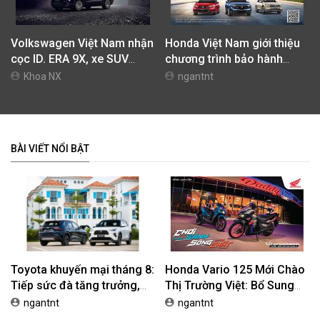
Volkswagen Việt Nam nhận
Honda Việt Nam giới thiệu
cọc ID. ERA 9X, xe SUV
chương trình bảo hành
EREV dự kiến giá dưới 3 tỷ
chính hãng lên tới 10 năm
Khoa NX
ngantnt
đồng
dành cho khách hàng Ôtô
BÀI VIẾT NỔI BẬT
Toyota khuyến mại tháng 8:
Honda Vario 125 Mới Chào
Tiếp sức đà tăng trưởng,
Thị Trường Việt: Bổ Sung
tối ưu chi phí mua xe
Phiên Bản Street, Giá Từ
ngantnt
ngantnt
42,69 Triệu Đồng