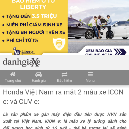
Trang chủ
Đánh giá
Bảo hiểm
Menu
Honda Việt Nam ra mắt 2 mẫu xe ICON
e: và CUV e:
Là sản phẩm xe gắn máy điện đầu tiên được HVN sản
xuất tại Việt Nam, ICON e: là mẫu xe lý tưởng dành cho
đối tượng học sinh từ 16 tuổi - thế hệ tương lai sẽ gánh