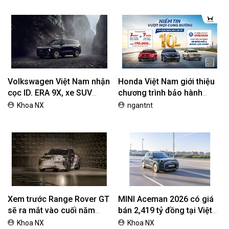
Volkswagen Việt Nam nhận
Honda Việt Nam giới thiệu
cọc ID. ERA 9X, xe SUV
chương trình bảo hành
EREV dự kiến giá dưới 3 tỷ
chính hãng lên tới 10 năm
Khoa NX
ngantnt
đồng
dành cho khách hàng Ôtô
Xem trước Range Rover GT
MINI Aceman 2026 có giá
sẽ ra mắt vào cuối năm
bán 2,419 tỷ đồng tại Việt
2026
Nam
Khoa NX
Khoa NX