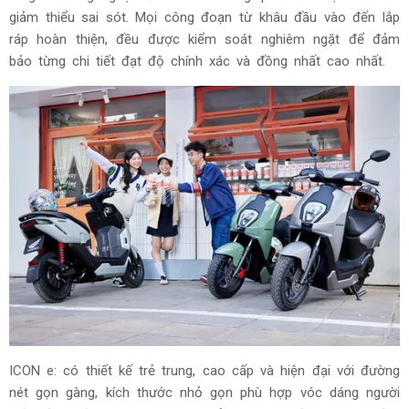
giảm thiểu sai sót. Mọi công đoạn từ khâu đầu vào đến lắp
ráp hoàn thiện, đều được kiểm soát nghiêm ngặt để đảm
bảo từng chi tiết đạt độ chính xác và đồng nhất cao nhất.
Bảo Hiểm - Nhận Ưu Đãi 30%
Bảo hiểm ô tô của bạn sắp hết hạn? Nhận ngay BÁO GIÁ
& KHUYẾN MÃI hấp dẫn từ bảo hiểm ô tô Mỹ Liberty!
Điền Form ngay!
Tỉnh / thành phố
ICON e: có thiết kế trẻ trung, cao cấp và hiện đại với đường
Nhận ngay ưu đãi
nét gọn gàng, kích thước nhỏ gọn phù hợp vóc dáng người
Bằng cách nhấp vào nút Nhận ngay ưu đãi, bạn xác nhận rằng bạn đã đọc