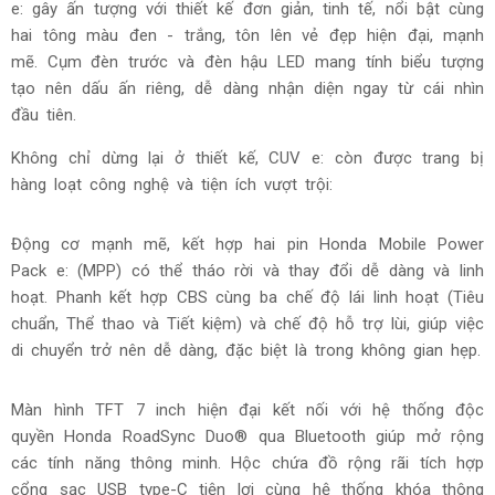
e: gây ấn tượng với thiết kế đơn giản, tinh tế, nổi bật cùng
hai tông màu đen - trắng, tôn lên vẻ đẹp hiện đại, mạnh
mẽ. Cụm đèn trước và đèn hậu LED mang tính biểu tượng
tạo nên dấu ấn riêng, dễ dàng nhận diện ngay từ cái nhìn
đầu tiên.
Không chỉ dừng lại ở thiết kế, CUV e: còn được trang bị
hàng loạt công nghệ và tiện ích vượt trội:
Động cơ mạnh mẽ, kết hợp hai pin Honda Mobile Power
Pack e: (MPP) có thể tháo rời và thay đổi dễ dàng và linh
hoạt. Phanh kết hợp CBS cùng ba chế độ lái linh hoạt (Tiêu
chuẩn, Thể thao và Tiết kiệm) và chế độ hỗ trợ lùi, giúp việc
di chuyển trở nên dễ dàng, đặc biệt là trong không gian hẹp.
Màn hình TFT 7 inch hiện đại kết nối với hệ thống độc
quyền Honda RoadSync Duo® qua Bluetooth giúp mở rộng
các tính năng thông minh. Hộc chứa đồ rộng rãi tích hợp
cổng sạc USB type-C tiện lợi cùng hệ thống khóa thông