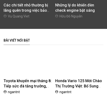
Các chi tiết nhỏ thường bị
Những lý do khiến đèn
lãng quên trong việc bảo
check engine bật sáng
dưỡng xe ô tô
Vu Quang Viet
Hữu Đô Nguyễn
BÀI VIẾT NỔI BẬT
Toyota khuyến mại tháng 8:
Honda Vario 125 Mới Chào
Tiếp sức đà tăng trưởng,
Thị Trường Việt: Bổ Sung
tối ưu chi phí mua xe
Phiên Bản Street, Giá Từ
ngantnt
ngantnt
42,69 Triệu Đồng