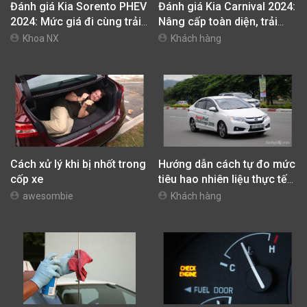
Đánh giá Kia Sorento PHEV
Đánh giá Kia Carnival 2024:
2024: Mức giá đi cùng trải
Nâng cấp toàn diện, trải
nghiệm vận hành khác biệt
nghiệm xứng tầm
Khoa NX
Khách hàng
Cách xử lý khi bị nhốt trong
Hướng dẫn cách tự đo mức
cốp xe
tiêu hao nhiên liệu thực tế
của xe và cách lái xe tiết
awesombie
Khách hàng
kiệm nhiên liệu