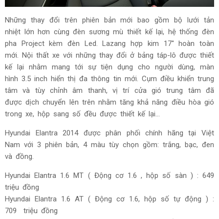
Những thay đổi trên phiên bản mới bao gồm bộ lưới tản
nhiệt lớn hơn cùng đèn sương mù thiết kế lại, hệ thống đèn
pha Project kèm đèn Led. Lazang hợp kim 17'' hoàn toàn
mới. Nội thất xe với những thay đổi ở bảng táp-lô được thiết
kế lại nhằm mang tới sự tiện dụng cho người dùng, màn
hình 3.5 inch hiển thị đa thông tin mới. Cụm điều khiển trung
tâm và tùy chỉnh âm thanh, vị trí cửa gió trung tâm đã
được dịch chuyển lên trên nhằm tăng khả năng điều hòa gió
trong xe, hộp sang số đều được thiết kế lại...
Hyundai Elantra 2014 được phân phối chính hãng tại Việt
Nam với 3 phiên bản, 4 màu tùy chọn gồm: trắng, bạc, đen
và đồng.
Hyundai Elantra 1.6 MT ( Động cơ 1.6 , hộp số sàn ) : 649
triệu đồng
Hyundai Elantra 1.6 AT ( Động cơ 1.6, hộp số tự động ) :
709 triệu đồng