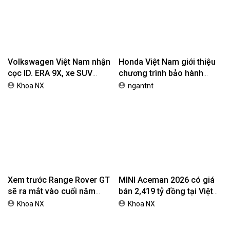
Volkswagen Việt Nam nhận
Honda Việt Nam giới thiệu
cọc ID. ERA 9X, xe SUV
chương trình bảo hành
EREV dự kiến giá dưới 3 tỷ
chính hãng lên tới 10 năm
Khoa NX
ngantnt
đồng
dành cho khách hàng Ôtô
Xem trước Range Rover GT
MINI Aceman 2026 có giá
sẽ ra mắt vào cuối năm
bán 2,419 tỷ đồng tại Việt
2026
Nam
Khoa NX
Khoa NX