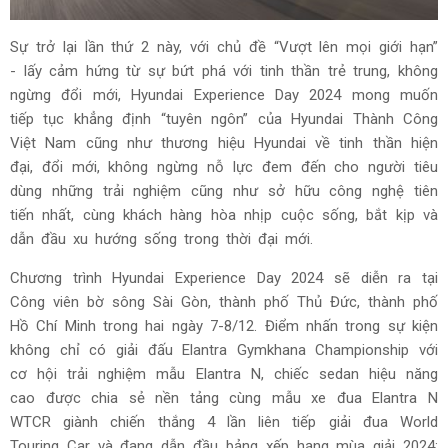
Sự trở lại lần thứ 2 này, với chủ đề “Vượt lên mọi giới hạn”
- lấy cảm hứng từ sự bứt phá với tinh thần trẻ trung, không
ngừng đổi mới, Hyundai Experience Day 2024 mong muốn
tiếp tục khẳng định “tuyên ngôn” của Hyundai Thành Công
Việt Nam cũng như thương hiệu Hyundai về tinh thần hiện
đại, đổi mới, không ngừng nỗ lực đem đến cho người tiêu
dùng những trải nghiệm cũng như sở hữu công nghệ tiên
tiến nhất, cùng khách hàng hòa nhịp cuộc sống, bắt kịp và
dẫn đầu xu hướng sống trong thời đại mới.
Chương trình Hyundai Experience Day 2024 sẽ diễn ra tại
Công viên bờ sông Sài Gòn, thành phố Thủ Đức, thành phố
Hồ Chí Minh trong hai ngày 7-8/12. Điểm nhấn trong sự kiện
không chỉ có giải đấu Elantra Gymkhana Championship với
cơ hội trải nghiệm mẫu Elantra N, chiếc sedan hiệu năng
cao được chia sẻ nền tảng cùng mẫu xe đua Elantra N
WTCR giành chiến thắng 4 lần liên tiếp giải đua World
Touring Car và đang dẫn đầu bảng xếp hạng mùa giải 2024;