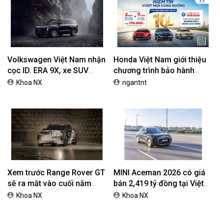
Volkswagen Việt Nam nhận
Honda Việt Nam giới thiệu
cọc ID. ERA 9X, xe SUV
chương trình bảo hành
EREV dự kiến giá dưới 3 tỷ
chính hãng lên tới 10 năm
Khoa NX
ngantnt
đồng
dành cho khách hàng Ôtô
Xem trước Range Rover GT
MINI Aceman 2026 có giá
sẽ ra mắt vào cuối năm
bán 2,419 tỷ đồng tại Việt
2026
Nam
Khoa NX
Khoa NX