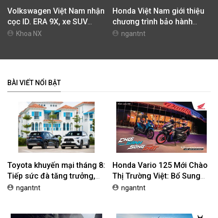
Volkswagen Việt Nam nhận
Honda Việt Nam giới thiệu
cọc ID. ERA 9X, xe SUV
chương trình bảo hành
EREV dự kiến giá dưới 3 tỷ
chính hãng lên tới 10 năm
Khoa NX
ngantnt
đồng
dành cho khách hàng Ôtô
BÀI VIẾT NỔI BẬT
Toyota khuyến mại tháng 8:
Honda Vario 125 Mới Chào
Tiếp sức đà tăng trưởng,
Thị Trường Việt: Bổ Sung
tối ưu chi phí mua xe
Phiên Bản Street, Giá Từ
ngantnt
ngantnt
42,69 Triệu Đồng