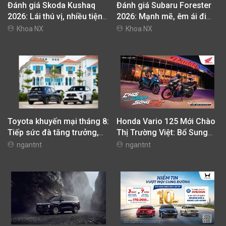
Đánh giá Skoda Kushaq
Đánh giá Subaru Forester
2026: Lái thú vị, nhiều tiện
2026: Mạnh mẽ, êm ái đi
nghi, giá cạnh tranh
cùng hệ thống ADAS hoàn
Khoa NX
Khoa NX
hảo
Toyota khuyến mại tháng 8:
Honda Vario 125 Mới Chào
Tiếp sức đà tăng trưởng,
Thị Trường Việt: Bổ Sung
tối ưu chi phí mua xe
Phiên Bản Street, Giá Từ
ngantnt
ngantnt
42,69 Triệu Đồng