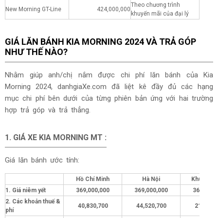
Theo chương trình
New Morning GT-Line
424,000,000
khuyến mãi của đại lý
GIÁ LĂN BÁNH KIA MORNING 2024 VÀ TRẢ GÓP
NHƯ THẾ NÀO?
Nhằm giúp anh/chị nắm được chi phí lăn bánh của Kia
Morning 2024, danhgiaXe.com đã liệt kê đầy đủ các hạng
mục chi phí bên dưới của từng phiên bản ứng với hai trường
hợp trả góp và trả thẳng.
1. GIÁ XE KIA
MORNING MT
:
Giá lăn bánh ước tính:
Hồ Chí Minh
Hà Nội
Khu vực 
1. Giá niêm yết
369,000,000
369,000,000
369,000,
2. Các khoản thuế &
40,830,700
44,520,700
21,830,
phí