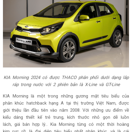
KIA Morning 2024 có được THACO phân phối dưới dạng lắp
ráp trong nước với 2 phiên bản là X-Line và GT-Line
KIA Morning là một trong những gương mặt tiêu biểu của
phân khúc hatchback hạng A tại thị trường Việt Nam, được
giới thiệu lần đầu tiên vào năm 2008. Với những ưu điểm về
kiểu dáng thiết kế trẻ trung, kích thước nhỏ gọn dễ luồn
lách, giá bán hợp lý... Kia Morning từng có một thời hoàng
kim rực rỡ, là đại diện tiêu biểu nhất phân khúc, và là cái