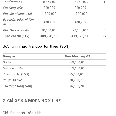
Thuế trước bạ
18,450,000
22,140,000
18,450,
Phí đăng kiểm
340,000
340,000
340,00
Phí bảo trì đường bộ
1,560,000
1,560,000
1,560,0
Bảo hiểm trách nhiệm
480,700
480,700
480,70
dân sự
Phí đăng kí ra biển
20,000,000
20,000,000
1,000,0
Tổng chi phí (1+2)
409,830,700
413,520,700
390,830,
Ước tính mức trả góp tối thiểu (85%):
Dòng xe
New Morning MT
Giá bán
369,000,000
Mức vay (85%)
313,650,000
Phần còn lại (15%)
55,350,000
Chi phí ra biển
40,830,700
Trả trước tổng cộng
96,180,700
2. GIÁ XE KIA
MORNING X-LINE
:
Giá lăn bánh ước tính: