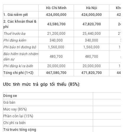
Hồ Chí Minh
Hà Nội
Khu vực 
1. Giá niêm yết
424,000,000
424,000,000
424,000,
2. Các khoản thuế &
43,580,700
47,820,700
24,580,
phí
Thuế trước bạ
21,200,000
25,440,000
21,200,
Phí đăng kiểm
340,000
340,000
340,00
Phí bảo trì đường bộ
1,560,000
1,560,000
1,560,0
Bảo hiểm trách nhiệm
480,700
480,700
480,70
dân sự
Phí đăng kí ra biển
20,000,000
20,000,000
1,000,0
Tổng chi phí (1+2)
467,580,700
471,820,700
448,580,
Ước tính mức trả góp tối thiểu (85%):
Dòng xe
Giá bán
Mức vay (85%)
Phần còn lại (15%)
Chi phí ra biển
Trả trước tổng cộng