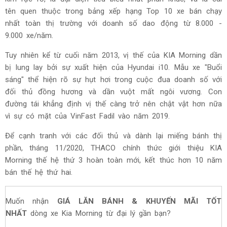
tên quen thuộc trong bảng xếp hạng Top 10 xe bán chạy
nhất toàn thị trường với doanh số dao động từ 8.000 -
9.000 xe/năm.
Tuy nhiên kể từ cuối năm 2013, vị thế của KIA Morning dần
bị lung lay bởi sự xuất hiện của Hyundai i10. Mẫu xe "Buổi
sáng" thể hiện rõ sự hụt hơi trong cuộc đua doanh số với
đối thủ đồng hương và dần vuột mất ngôi vương. Con
đường tái khẳng định vị thế càng trở nên chật vật hơn nữa
vì sự có mặt của VinFast Fadil vào năm 2019.
Để cạnh tranh với các đối thủ và dành lại miếng bánh thị
phần, tháng 11/2020, THACO chính thức giới thiệu KIA
Morning thế hệ thứ 3 hoàn toàn mới, kết thúc hơn 10 năm
bán thế hệ thứ hai.
Muốn nhận
GIÁ LĂN BÁNH & KHUYẾN MÃI TỐT
NHẤT
dòng xe Kia Morning từ đại lý gần bạn?