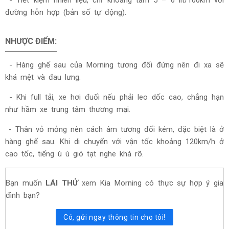
- Tiết kiệm nhiên liệu, chỉ khoảng tầm 5 – 6 lít/100km với
đường hỗn hợp (bản số tự động).
NHƯỢC ĐIỂM:
- Hàng ghế sau của Morning tương đối đứng nên đi xa sẽ
khá mệt và đau lưng.
- Khi full tải, xe hơi đuối nếu phải leo dốc cao, chẳng hạn
như hầm xe trung tâm thương mại.
- Thân vỏ mỏng nên cách âm tương đối kém, đặc biệt là ở
hàng ghế sau. Khi di chuyển với vận tốc khoảng 120km/h ở
cao tốc, tiếng ù ù gió tạt nghe khá rõ.
Bạn muốn
LÁI THỬ
xem Kia Morning có thực sự hợp ý gia
đình bạn?
Có, gửi ngay thông tin cho tôi!