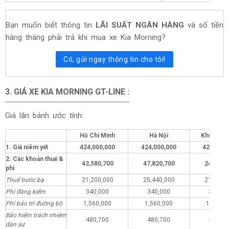
Bạn muốn biết thông tin
LÃI SUẤT NGÂN HÀNG
và số tiền
hàng tháng phải trả khi mua xe Kia Morning?
Có, gửi ngay thông tin cho tôi!
3. GIÁ XE KIA
MORNING GT-LINE
:
Giá lăn bánh ước tính:
Hồ Chí Minh
Hà Nội
Khu vực 
1. Giá niêm yết
424,000,000
424,000,000
424,000,
2. Các khoản thuế &
43,580,700
47,820,700
24,580,
phí
Thuế trước bạ
21,200,000
25,440,000
21,200,
Phí đăng kiểm
340,000
340,000
340,00
Phí bảo trì đường bộ
1,560,000
1,560,000
1,560,0
Bảo hiểm trách nhiệm
480,700
480,700
480,70
dân sự