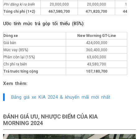
Phí đăng kí ra biển
20,000,000
20,000,000
1,000,0
Tổng chi phí (1+2)
467,580,700
471,820,700
448,580,
Ước tính mức trả góp tối thiểu (85%):
Dòng xe
New Morning GT-Line
Giá bán
424,000,000
Mức vay (85%)
360,400,000
Phần còn lại (15%)
63,600,000
Chi phí ra biển
43,580,700
Trả trước tổng cộng
107,180,700
Xem thêm:
Bảng giá xe KIA 2024 & khuyến mãi mới nhất
ĐÁNH GIÁ ƯU, NHƯỢC ĐIỂM CỦA KIA
MORNING 2024