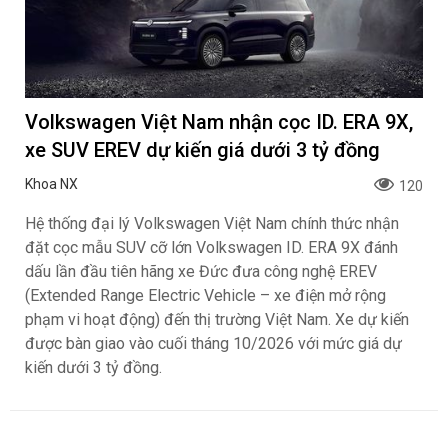
cạnh bản Đặc biệt quen thuộc, dòng xe này lần đầu tiên
ghi nhận sự xuất hiện của phiên bản Street với thiết kế
tay lái trần đậm chất cá tính, có giá niêm yết từ 42,69
triệu đồng.
Volkswagen Việt Nam nhận cọc ID. ERA 9X,
xe SUV EREV dự kiến giá dưới 3 tỷ đồng