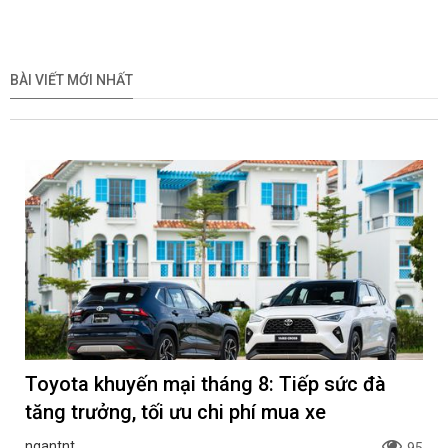
EREV dự kiến giá dưới 3 tỷ
chính hãng lên tới 10 năm
Khoa NX
ngantnt
đồng
dành cho khách hàng Ôtô
Xem trước Range Rover GT
MINI Aceman 2026 có giá
sẽ ra mắt vào cuối năm
bán 2,419 tỷ đồng tại Việt
2026
Nam
Khoa NX
Khoa NX
BÀI VIẾT MỚI NHẤT