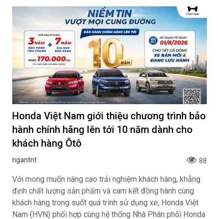
Khoa NX
120
Hệ thống đại lý Volkswagen Việt Nam chính thức nhận
đặt cọc mẫu SUV cỡ lớn Volkswagen ID. ERA 9X đánh
dấu lần đầu tiên hãng xe Đức đưa công nghệ EREV
(Extended Range Electric Vehicle – xe điện mở rộng
phạm vi hoạt động) đến thị trường Việt Nam. Xe dự kiến
được bàn giao vào cuối tháng 10/2026 với mức giá dự
kiến dưới 3 tỷ đồng.