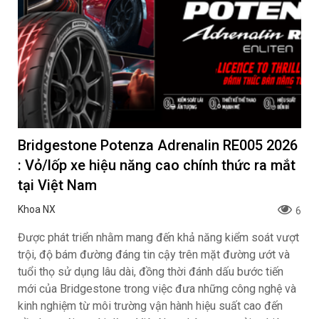
Cận cảnh VinFast Kinet và Kyo 2026, bộ đôi
xe máy điện mới nhất tại Việt Nam
ngantnt
478
Vinfast chính thức ra mắt bộ đôi xe máy điện cao cấp thế
hệ mới Kinet và Kyo với các lựa chọn kèm pin hoặc thuê
pin để đổi linh hoạt tại trạm.