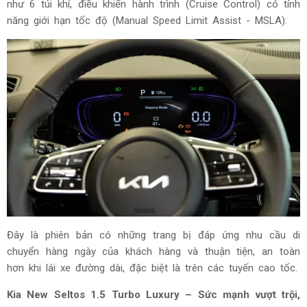
như 6 túi khí, điều khiển hành trình (Cruise Control) có tính
năng giới hạn tốc độ (Manual Speed Limit Assist - MSLA).
Đây là phiên bản có những trang bị đáp ứng nhu cầu di
chuyển hàng ngày của khách hàng và thuận tiện, an toàn
hơn khi lái xe đường dài, đặc biệt là trên các tuyến cao tốc.
Kia New Seltos 1.5 Turbo Luxury – Sức mạnh vượt trội,