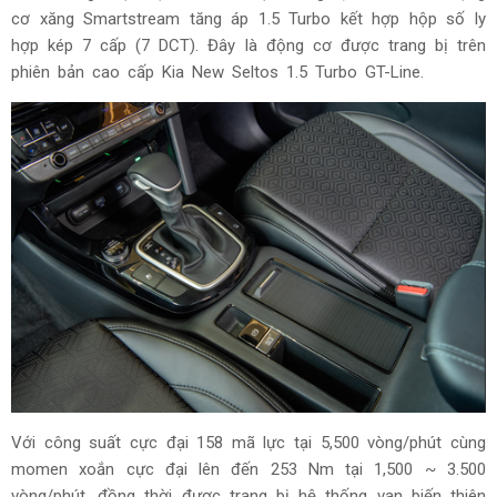
cơ xăng Smartstream tăng áp 1.5 Turbo kết hợp hộp số ly
hợp kép 7 cấp (7 DCT). Đây là động cơ được trang bị trên
phiên bản cao cấp Kia New Seltos 1.5 Turbo GT-Line.
Với công suất cực đại 158 mã lực tại 5,500 vòng/phút cùng
momen xoắn cực đại lên đến 253 Nm tại 1,500 ~ 3.500
vòng/phút, đồng thời được trang bị hệ thống van biến thiên