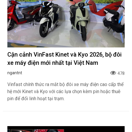
Việt Nam 2026 (Vietnam Pickup Festival 2026) góp phần
kết nối cộng đồng xe bán tải trên cả nước thông qua
nhiều hoạt động giao lưu, thử thách off-road, chia sẻ kiến
thức và nâng cao kỹ năng sơ cấp cứu, diễn tập cứu hộ
cứu nạn, đồng thời chung tay triển khai hoạt động từ thiện
tại địa phương góp phần lan tỏa những giá trị tích cực cho
cộng đồng tại nơi Ford hiện diện.