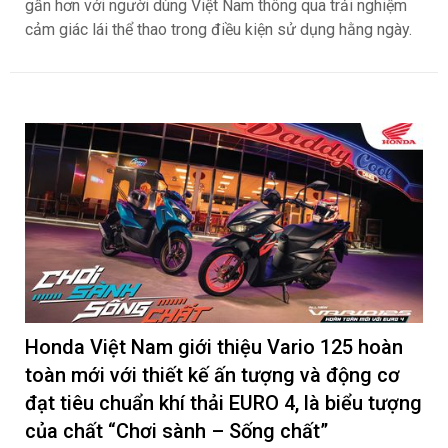
Bridgestone Potenza Adrenalin RE005 2026
: Vỏ/lốp xe hiệu năng cao chính thức ra mắt
tại Việt Nam
Khoa NX
6
Được phát triển nhằm mang đến khả năng kiểm soát vượt
trội, độ bám đường đáng tin cậy trên mặt đường ướt và
tuổi thọ sử dụng lâu dài, đồng thời đánh dấu bước tiến
mới của Bridgestone trong việc đưa những công nghệ và
kinh nghiệm từ môi trường vận hành hiệu suất cao đến
gần hơn với người dùng Việt Nam thông qua trải nghiệm
cảm giác lái thể thao trong điều kiện sử dụng hằng ngày.