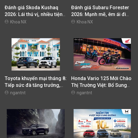
Bạn cảm thấy bài viết hữu ích?
BÀI VIẾT LIÊN QUAN
Đánh giá Skoda Kushaq
Đánh giá Subaru Forester
2026: Lái thú vị, nhiều tiện
2026: Mạnh mẽ, êm ái đi
nghi, giá cạnh tranh
cùng hệ thống ADAS hoàn
Khoa NX
Khoa NX
hảo