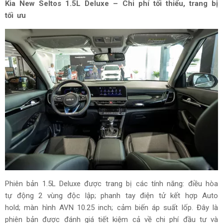
Kia New Seltos 1.5L Deluxe – Chi phí tối thiểu, trang bị
tối ưu
Phiên bản 1.5L Deluxe được trang bị các tính năng: điều hòa
tự động 2 vùng độc lập; phanh tay điện tử kết hợp Auto
hold; màn hình AVN 10.25 inch; cảm biến áp suất lốp. Đây là
phiên bản được đánh giá tiết kiệm cả về chi phí đầu tư và