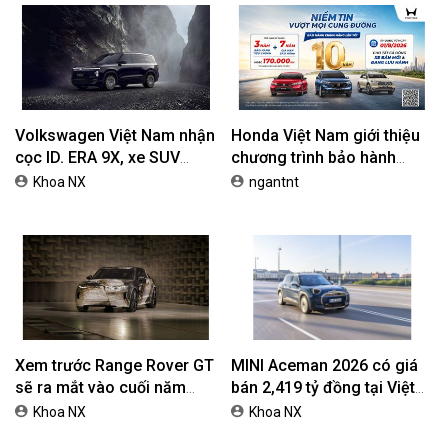
BÀI VIẾT NỔI BẬT
Toyota khuyến mại tháng 8:
Honda Vario 125 Mới Chào
Tiếp sức đà tăng trưởng,
Thị Trường Việt: Bổ Sung
tối ưu chi phí mua xe
Phiên Bản Street, Giá Từ
ngantnt
ngantnt
42,69 Triệu Đồng
Volkswagen Việt Nam nhận
Honda Việt Nam giới thiệu
cọc ID. ERA 9X, xe SUV
chương trình bảo hành