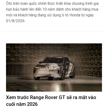
Honda Việt Nam giới thiệu chương trình bảo
hành chính hãng lên tới 10 năm dành cho
khách hàng Ôtô
ngantnt
88
Với mong muốn nâng cao trải nghiệm khách hàng, khẳng
định chất lượng sản phẩm và cam kết đồng hành cùng
khách hàng trong suốt quá trình sử dụng xe, Honda Việt
Nam (HVN) phối hợp cùng hệ thống Nhà Phân phối Honda
Ôtô trên toàn quốc chính thức triển khai chương trình gia
hạn bảo hành lên đến 10 năm dành cho khách hàng mua
mới và khách hàng đang sử dụng ô tô Honda từ ngày
01/8/2026.