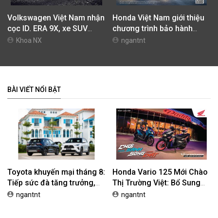
Toyota khuyến mại tháng 8:
Honda Vario 125 Mới Chào
Tiếp sức đà tăng trưởng,
Thị Trường Việt: Bổ Sung
tối ưu chi phí mua xe
Phiên Bản Street, Giá Từ
ngantnt
ngantnt
42,69 Triệu Đồng
Volkswagen Việt Nam nhận
Honda Việt Nam giới thiệu
cọc ID. ERA 9X, xe SUV
chương trình bảo hành
EREV dự kiến giá dưới 3 tỷ
chính hãng lên tới 10 năm
Khoa NX
ngantnt
đồng
dành cho khách hàng Ôtô