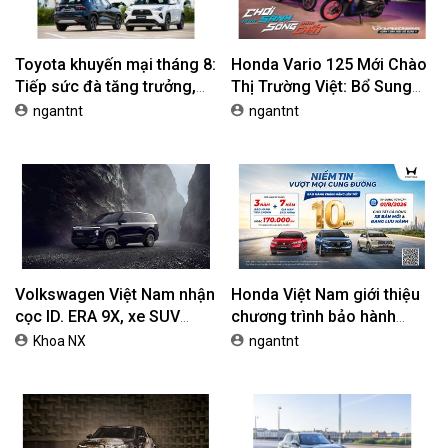
Toyota khuyến mại tháng 8:
Honda Vario 125 Mới Chào
Tiếp sức đà tăng trưởng,
Thị Trường Việt: Bổ Sung
tối ưu chi phí mua xe
Phiên Bản Street, Giá Từ
ngantnt
ngantnt
42,69 Triệu Đồng
Volkswagen Việt Nam nhận
Honda Việt Nam giới thiệu
cọc ID. ERA 9X, xe SUV
chương trình bảo hành
EREV dự kiến giá dưới 3 tỷ
chính hãng lên tới 10 năm
Khoa NX
ngantnt
đồng
dành cho khách hàng Ôtô