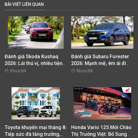
BÀI VIẾT LIÊN QUAN
Đánh giá Skoda Kushaq
Đánh giá Subaru Forester
2026: Lái thú vị, nhiều tiện
2026: Mạnh mẽ, êm ái đi
nghi, giá cạnh tranh
cùng hệ thống ADAS hoàn
Khoa NX
Khoa NX
hảo
Toyota khuyến mại tháng 8:
Honda Vario 125 Mới Chào
Tiếp sức đà tăng trưởng,
Thị Trường Việt: Bổ Sung