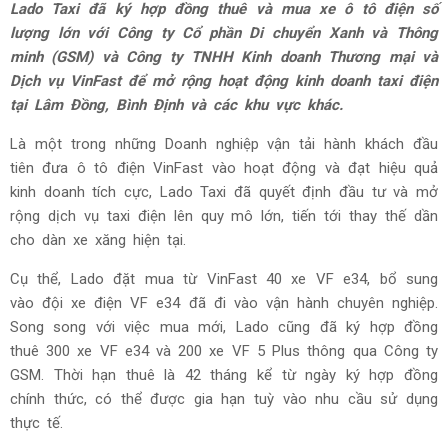
Lado Taxi đã ký hợp đồng thuê và mua xe ô tô điện số
lượng lớn với Công ty Cổ phần Di chuyển Xanh và Thông
minh (GSM) và Công ty TNHH Kinh doanh Thương mại và
Dịch vụ VinFast để mở rộng hoạt động kinh doanh taxi điện
tại Lâm Đồng, Bình Định và các khu vực khác.
Là một trong những Doanh nghiệp vận tải hành khách đầu
tiên đưa ô tô điện VinFast vào hoạt động và đạt hiệu quả
kinh doanh tích cực, Lado Taxi đã quyết định đầu tư và mở
rộng dịch vụ taxi điện lên quy mô lớn, tiến tới thay thế dần
cho dàn xe xăng hiện tại.
Cụ thể, Lado đặt mua từ VinFast 40 xe VF e34, bổ sung
vào đội xe điện VF e34 đã đi vào vận hành chuyên nghiệp.
Song song với việc mua mới, Lado cũng đã ký hợp đồng
thuê 300 xe VF e34 và 200 xe VF 5 Plus thông qua Công ty
GSM. Thời hạn thuê là 42 tháng kể từ ngày ký hợp đồng
chính thức, có thể được gia hạn tuỳ vào nhu cầu sử dụng
thực tế.