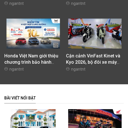
tối ưu chi phí mua xe
Phiên Bản Street, Giá Từ
ngantnt
ngantnt
42,69 Triệu Đồng
Honda Việt Nam giới thiệu
Cận cảnh VinFast Kinet và
chương trình bảo hành
Kyo 2026, bộ đôi xe máy
chính hãng lên tới 10 năm
điện mới nhất tại Việt Nam
ngantnt
ngantnt
dành cho khách hàng Ôtô
BÀI VIẾT NỔI BẬT