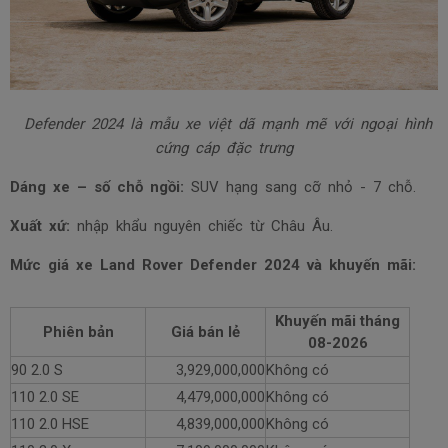
Defender 2024 là mẫu xe việt dã mạnh mẽ với ngoại hình
cứng cáp đặc trưng
Dáng xe – số chỗ ngồi:
SUV hạng sang cỡ nhỏ - 7 chỗ.
Xuất xứ:
nhập khẩu nguyên chiếc từ Châu Âu.
Mức giá xe Land Rover Defender 2024 và khuyến mãi:
Khuyến mãi tháng
Phiên bản
Giá bán lẻ
08-2026
90 2.0 S
3,929,000,000
Không có
110 2.0 SE
4,479,000,000
Không có
110 2.0 HSE
4,839,000,000
Không có