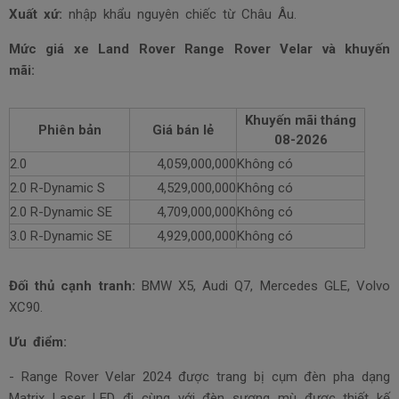
Xuất xứ:
nhập khẩu nguyên chiếc từ Châu Âu.
Mức giá xe Land Rover Range Rover Velar và khuyến
mãi:
Khuyến mãi tháng
Phiên bản
Giá bán lẻ
08-2026
2.0
4,059,000,000
Không có
2.0 R-Dynamic S
4,529,000,000
Không có
2.0 R-Dynamic SE
4,709,000,000
Không có
3.0 R-Dynamic SE
4,929,000,000
Không có
Đối thủ cạnh tranh:
BMW X5, Audi Q7, Mercedes GLE, Volvo
XC90.
Ưu điểm:
- Range Rover Velar 2024 được trang bị cụm đèn pha dạng
Matrix Laser LED đi cùng với đèn sương mù được thiết kế