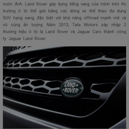
nước Anh. Land Rover gây dựng tiếng vang của mình trên thị
trường ô tô thế giới bằng các dòng xe thể thao đa dụng
SUV hạng sang, đặc biệt với khả năng offroad mạnh mẽ và
vô cùng ấn tượng. Năm 2013, Tata Motors sáp nhập 2
thương hiệu ô tô là Land Rover và Jaguar Cars thành công
ty Jaguar Land Rover.