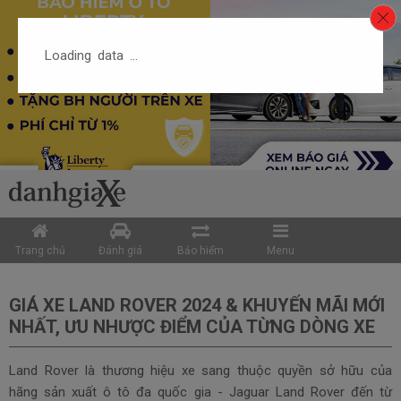
Loading data ...
Trang chủ
Đánh giá
Bảo hiểm
Menu
GIÁ XE LAND ROVER 2024 & KHUYẾN MÃI MỚI
NHẤT, ƯU NHƯỢC ĐIỂM CỦA TỪNG DÒNG XE
Land Rover là thương hiệu xe sang thuộc quyền sở hữu của
hãng sản xuất ô tô đa quốc gia - Jaguar Land Rover đến từ