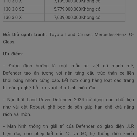
110 3.0 X
7,109,000,000
Không có
130 3.0 SE
5,779,000,000
Không có
130 3.0 X
7,639,000,000
Không có
Đối thủ cạnh tranh:
Toyota Land Cruiser, Mercedes-Benz G-
Class.
Ưu điểm:
- Được định hướng là một mẫu xe việt dã mạnh mẽ,
Defender tạo ấn tượng với nền tảng cấu trúc thân xe liền
khối bằng nhôm cứng cáp, kết hợp cùng hàng loạt các trang
bị công nghệ hỗ trợ vượt địa hình hiện đại.
- Nội thất Land Rover Defender 2024 sử dụng các chất liệu
như vải dệt Robust, ghế bọc da sần giúp hạn chế khả năng
rách và mòn.
- Màn hình thông tin giải trí của Defender có giao diện JLR
hiện đại, cho phép kết nối 4G và 5G, hệ thống điều khiển