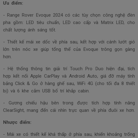
Ưu điểm:
- Range Rover Evoque 2024 có các tùy chọn công nghệ đèn
pha gồm: LED tiêu chuẩn, LED cao cấp và Matrix LED, cho
chất lượng ánh sáng tốt.
- Thiết kế mái xe dốc về phía sau, kết hợp với cánh lướt gió
lớn trên nóc xe giúp tổng thể của Evoque trông gọn gàng
hơn.
- Hệ thống thông tin giải trí Touch Pro Duo hiện đại, tích
hợp kết nối Apple CarPlay và Android Auto, giá đỡ máy tính
bảng Click & Go ở hàng ghế sau, WiFi 4G (cho tối đa 8 thiết
bị) và 6 khe cắm USB bố trí khắp cabin.
- Gương chiếu hậu bên trong được tích hợp tính năng
ClearSight, mang đến cái nhìn trực quan về phía đuôi xe hơn.
Nhược điểm:
- Mái xe có thiết kế khá thấp ở phía sau, khiến khoảng trống