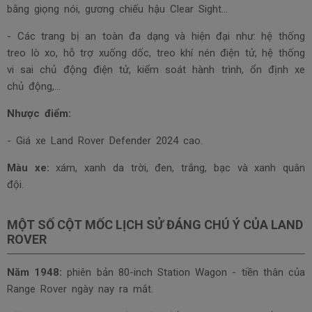
bằng giọng nói, gương chiếu hậu Clear Sight…
- Các trang bị an toàn đa dạng và hiện đại như: hệ thống
treo lò xo, hỗ trợ xuống dốc, treo khí nén điện tử, hệ thống
vi sai chủ động điện tử, kiểm soát hành trình, ổn định xe
chủ động,...
Nhược điểm:
- Giá xe Land Rover Defender 2024 cao.
Màu xe:
xám, xanh da trời, đen, trắng, bạc và xanh quân
đội.
MỘT SỐ CỘT MỐC LỊCH SỬ ĐÁNG CHÚ Ý CỦA LAND
ROVER
Năm 1948:
phiên bản 80-inch Station Wagon - tiền thân của
Range Rover ngày nay ra mắt.