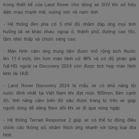
trong thiết kế của Land Rover cho dòng xe SUV khi sở hữu
diện mạo mạnh mẽ, vuông vức và nam tính.
- Hệ thống đèn pha có 5 chế độ nhằm đáp ứng mọi tình
huống lái xe khác nhau: ngoại ô, thành phố, đường cao tốc,
tầm nhìn thấp và chùm sáng cao.
- Màn hình cảm ứng trung tâm được mở rộng kích thước
lên 11.4 inch, lớn hơn màn hình cữ 48% và có độ phân giải
full-HD, ngoài ra Discovery 2024 còn được tích hợp màn hình
kính lái HUD.
- Land Rover Discovery 2024 là mẫu xe có khả năng lội
nước đỉnh nhất tại Việt Nam khi đạt mức 900mm. Bên cạnh
đó, tính năng cảm biến độ sâu được trang bị trên xe giúp
người dùng dễ dàng theo dõi khi xe đi qua vùng ngập.
- Hệ thống Terrain Response 2 giúp xe có thể tự động điều
chỉnh các thông số, nhằm thích ứng nhanh với từng loại địa
hình.