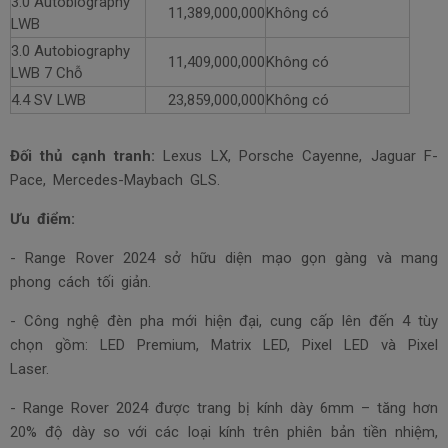
3.0 Autobiography
11,389,000,000
Không có
LWB
3.0 Autobiography
11,409,000,000
Không có
LWB 7 Chỗ
4.4 SV LWB
23,859,000,000
Không có
Đối thủ cạnh tranh:
Lexus LX, Porsche Cayenne, Jaguar F-
Pace, Mercedes-Maybach GLS.
Ưu điểm:
- Range Rover 2024 sở hữu diện mạo gọn gàng và mang
phong cách tối giản.
- Công nghệ đèn pha mới hiện đại, cung cấp lên đến 4 tùy
chọn gồm: LED Premium, Matrix LED, Pixel LED và Pixel
Laser.
- Range Rover 2024 được trang bị kính dày 6mm – tăng hơn
20% độ dày so với các loại kính trên phiên bản tiền nhiệm,