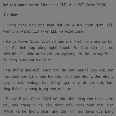
Đối thủ cạnh tranh:
Mercedes GLE, Audi Q7, Volvo XC90.
Ưu điểm:
- Công nghệ đèn pha hiện đại với 4 tùy chọn gồm: LED
Premium, Matrix LED, Pixel LED và Pixel Laser.
- Range Rover Sport 2024 sở hữu màn hình cảm ứng cỡ lớn
hiện đại tích hợp công nghệ Touch Pro Duo tiên tiến, có
thiết kế kiểu thác nước với góc nghiêng tốt, hỗ trợ người lái
dễ dàng quan sát khi lái xe.
- Hệ thống ghế ngồi được bọc da semi-aniline cao cấp, kết
hợp cùng các gam màu tùy chọn như đen ebony, đen ebony
eclipse, nâu vintage tan, trắng ngà ivory, đỏ pimento làm
tăng thêm sự sang trọng cho mẫu xe.
- Range Rover Sport 2024 sở hữu khả năng vận hành vượt
trội, nhờ trang bị hệ dẫn động bốn bánh toàn thời gian
(AWD) và hệ thống phản ứng địa hình nổi tiếng của Land