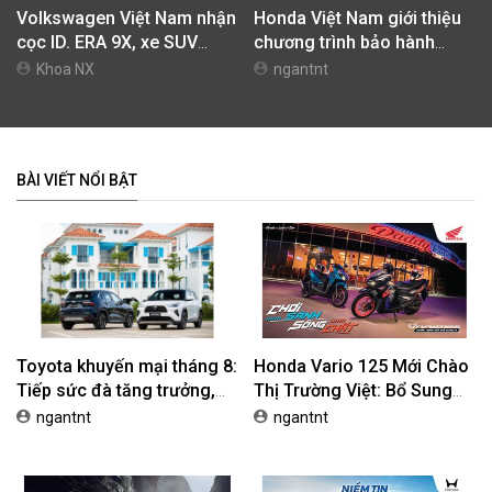
Volkswagen Việt Nam nhận
Honda Việt Nam giới thiệu
cọc ID. ERA 9X, xe SUV
chương trình bảo hành
EREV dự kiến giá dưới 3 tỷ
chính hãng lên tới 10 năm
Khoa NX
ngantnt
đồng
dành cho khách hàng Ôtô
BÀI VIẾT NỔI BẬT
Toyota khuyến mại tháng 8:
Honda Vario 125 Mới Chào
Tiếp sức đà tăng trưởng,
Thị Trường Việt: Bổ Sung
tối ưu chi phí mua xe
Phiên Bản Street, Giá Từ
ngantnt
ngantnt
42,69 Triệu Đồng