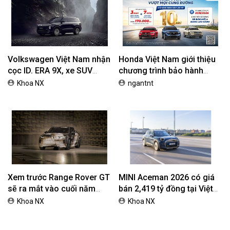
Volkswagen Việt Nam nhận
Honda Việt Nam giới thiệu
cọc ID. ERA 9X, xe SUV
chương trình bảo hành
EREV dự kiến giá dưới 3 tỷ
chính hãng lên tới 10 năm
Khoa NX
ngantnt
đồng
dành cho khách hàng Ôtô
Xem trước Range Rover GT
MINI Aceman 2026 có giá
sẽ ra mắt vào cuối năm
bán 2,419 tỷ đồng tại Việt
2026
Nam
Khoa NX
Khoa NX