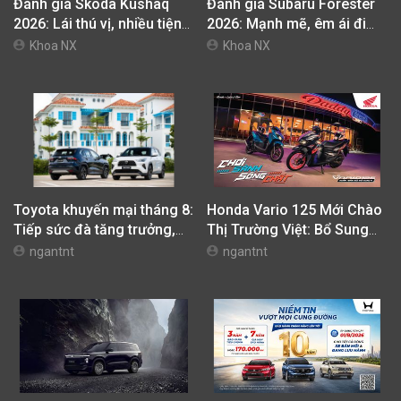
Đánh giá Skoda Kushaq
Đánh giá Subaru Forester
2026: Lái thú vị, nhiều tiện
2026: Mạnh mẽ, êm ái đi
nghi, giá cạnh tranh
cùng hệ thống ADAS hoàn
Khoa NX
Khoa NX
hảo
Toyota khuyến mại tháng 8:
Honda Vario 125 Mới Chào
Tiếp sức đà tăng trưởng,
Thị Trường Việt: Bổ Sung
tối ưu chi phí mua xe
Phiên Bản Street, Giá Từ
ngantnt
ngantnt
42,69 Triệu Đồng