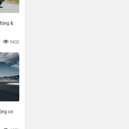
động &
9432
động cơ