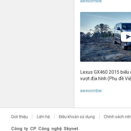
awesombie
Lexus GX460 2015 biểu d
vượt địa hình (Phụ đề Việ
awesombie
Giới thiệu
Liên hệ
Điều khoản sử dụng
Chính sách riê
Công ty CP Công nghệ Skynet