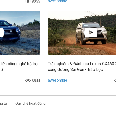
awesombie
8055
iễn công nghệ hỗ trợ
Trải nghiệm & Đánh giá Lexus GX460 
t)
cung đường Sài Gòn - Bảo Lộc
awesombie
5844
ng tư
Quy chế hoạt động