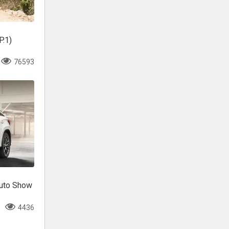
P.1)
76593
Auto Show
4436