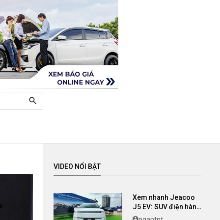
search
VIDEO NỔI BẬT
Xem nhanh Jeacoo
J5 EV: SUV điện hàng
B có giá chỉ 699 triệu
ngantnt