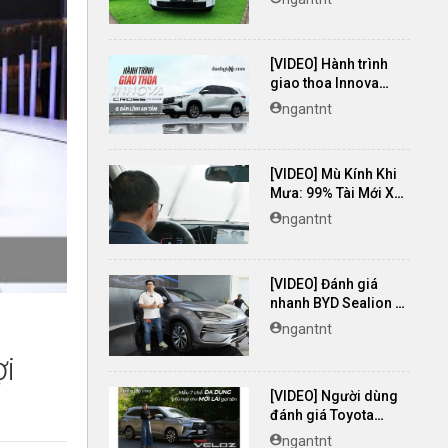
[VIDEO] Hành trình
giao thoa Innova
Cross Hybrid & Bản
ngantnt
lĩnh an tâm
[VIDEO] Mù Kính Khi
Mưa: 99% Tài Mới Xử
Lý SAI!
ngantnt
[VIDEO] Đánh giá
nhanh BYD Sealion 6
2025 - Giá từ 799
ngantnt
triệu đồng
ợi
[VIDEO] Người dùng
đánh giá Toyota
Veloz Cross TOP:
ngantnt