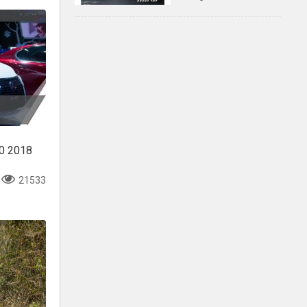
Mẫu 7 chỗ ĐA DỤNG,
phù hợp cho LÁI MỚI
00 2018
21533