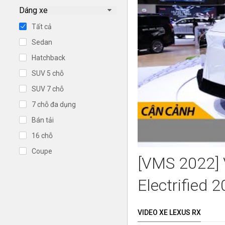
Dáng xe
Tất cả
Sedan
Hatchback
SUV 5 chỗ
SUV 7 chỗ
7 chỗ đa dụng
Bán tải
16 chỗ
Coupe
[VMS 2022] 
Electrified 
VIDEO XE LEXUS RX