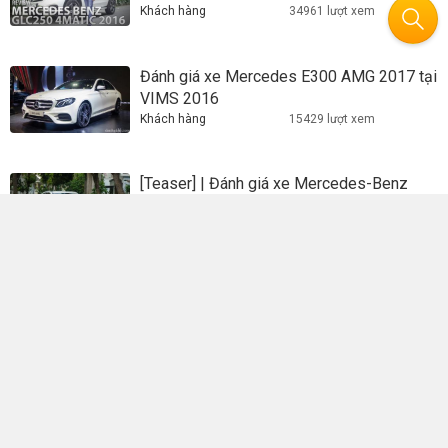
Khách hàng
34961 lượt xem
Đánh giá xe Mercedes E300 AMG 2017 tại
VIMS 2016
Khách hàng
15429 lượt xem
[Teaser] | Đánh giá xe Mercedes-Benz
GLC250 4Matic2017
Khách hàng
6252 lượt xem
Gian hàng FUSO tại Triển Lãm Ô Tô Việt
Nam 2016
Khách hàng
4041 lượt xem
Họp báo công bố Triển lãm Ô tô Quốc tế
Việt Nam lần thứ 3 - VIMS 2017
Khách hàng
3328 lượt xem