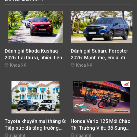
Đánh giá Skoda Kushaq
Đánh giá Subaru Forester
2026: Lái thú vị, nhiều tiện
2026: Mạnh mẽ, êm ái đi
nghi, giá cạnh tranh
cùng hệ thống ADAS hoàn
Khoa NX
Khoa NX
hảo
Toyota khuyến mại tháng 8:
Honda Vario 125 Mới Chào
Tiếp sức đà tăng trưởng,
Thị Trường Việt: Bổ Sung
tối ưu chi phí mua xe
Phiên Bản Street, Giá Từ
ngantnt
ngantnt