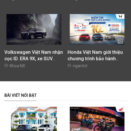
42,69 Triệu Đồng
Volkswagen Việt Nam nhận
Honda Việt Nam giới thiệu
cọc ID. ERA 9X, xe SUV
chương trình bảo hành
EREV dự kiến giá dưới 3 tỷ
chính hãng lên tới 10 năm
Khoa NX
ngantnt
đồng
dành cho khách hàng Ôtô
BÀI VIẾT NỔI BẬT