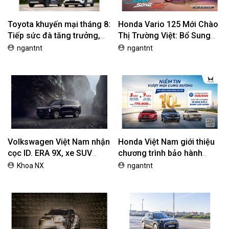
Toyota khuyến mại tháng 8:
Honda Vario 125 Mới Chào
Tiếp sức đà tăng trưởng,
Thị Trường Việt: Bổ Sung
tối ưu chi phí mua xe
Phiên Bản Street, Giá Từ
ngantnt
ngantnt
42,69 Triệu Đồng
Volkswagen Việt Nam nhận
Honda Việt Nam giới thiệu
cọc ID. ERA 9X, xe SUV
chương trình bảo hành
EREV dự kiến giá dưới 3 tỷ
chính hãng lên tới 10 năm
Khoa NX
ngantnt
đồng
dành cho khách hàng Ôtô