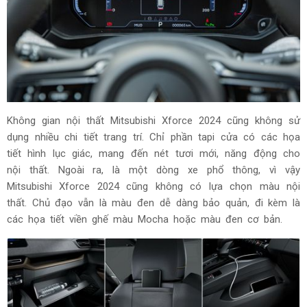
Không gian nội thất Mitsubishi Xforce 2024 cũng không sử
dụng nhiều chi tiết trang trí. Chỉ phần tapi cửa có các họa
tiết hình lục giác, mang đến nét tươi mới, năng động cho
nội thất. Ngoài ra, là một dòng xe phổ thông, vì vậy
Mitsubishi Xforce 2024 cũng không có lựa chọn màu nội
thất. Chủ đạo vẫn là màu đen dễ dàng bảo quản, đi kèm là
các họa tiết viền ghế màu Mocha hoặc màu đen cơ bản.