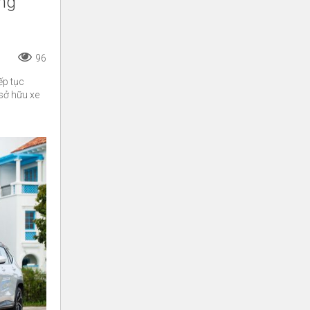
ăng
96
ếp tục
sở hữu xe