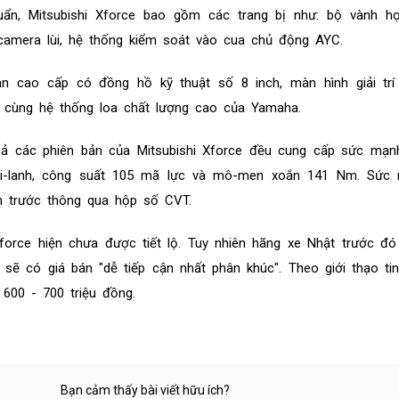
uẩn, Mitsubishi Xforce bao gồm các trang bị như: bộ vành h
, camera lùi, hệ thống kiểm soát vào cua chủ động AYC.
ản cao cấp có đồng hồ kỹ thuật số 8 inch, màn hình giải trí 
 cùng hệ thống loa chất lượng cao của Yamaha.
cả các phiên bản của Mitsubishi Xforce đều cung cấp sức mạnh
xi-lanh, công suất 105 mã lực và mô-men xoắn 141 Nm. Sức
h trước thông qua hộp số CVT.
Xforce hiện chưa được tiết lộ. Tuy nhiên hãng xe Nhật trước đ
ẽ có giá bán "dễ tiếp cận nhất phân khúc". Theo giới thạo ti
600 - 700 triệu đồng.
Bạn cảm thấy bài viết hữu ích?