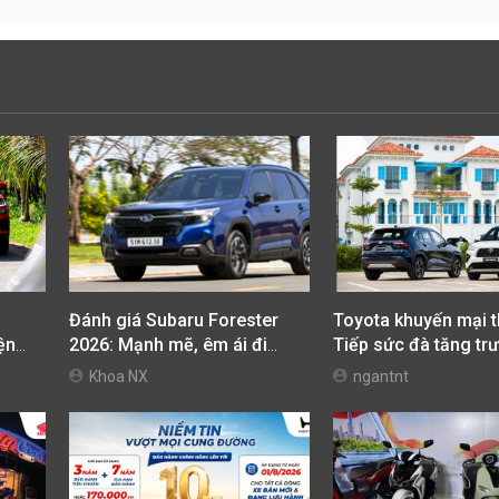
Đánh giá Subaru Forester
Toyota khuyến mại t
iện
2026: Mạnh mẽ, êm ái đi
Tiếp sức đà tăng trư
cùng hệ thống ADAS hoàn
ưu chi phí mua xe
Khoa NX
ngantnt
hảo