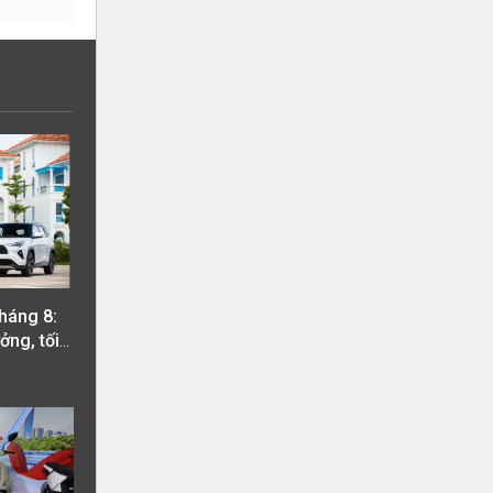
háng 8:
ởng, tối