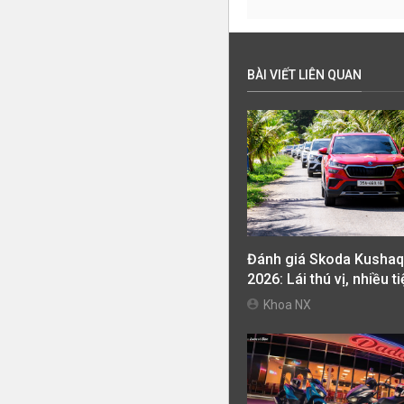
BÀI VIẾT LIÊN QUAN
Đánh giá Skoda Kushaq
2026: Lái thú vị, nhiều t
nghi, giá cạnh tranh
Khoa NX