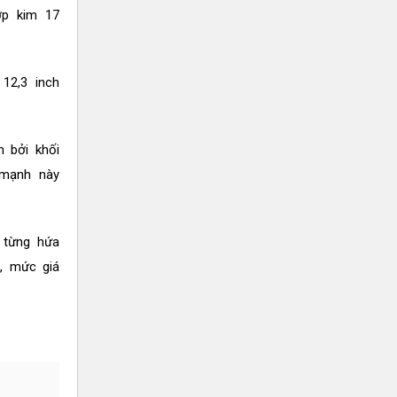
ợp kim 17
12,3 inch
 bởi khối
 mạnh này
ó từng hứa
n, mức giá