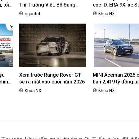
 tối
Thị Trường Việt: Bổ Sung
cọc ID. ERA 9X, xe 
Phiên Bản Street, Giá Từ
dự kiến giá dưới 3 t
ngantnt
Khoa NX
42,69 Triệu Đồng
ệu
Xem trước Range Rover GT
MINI Aceman 2026 c
chính
sẽ ra mắt vào cuối năm 2026
bán 2,419 tỷ đồng tại
nh cho
Nam
Khoa NX
Khoa NX