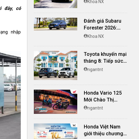
Khoa NX
nghi, giá cạnh
i đây, có
tranh
Đánh giá Subaru
Forester 2026:
dạng nhập
Mạnh mẽ, êm ái đi
Khoa NX
cùng hệ thống
ADAS hoàn hảo
Toyota khuyến mại
tháng 8: Tiếp sức
đà tăng trưởng, tối
ngantnt
ưu chi phí mua xe
Honda Vario 125
Mới Chào Thị
Trường Việt: Bổ
ngantnt
Sung Phiên Bản
Street, Giá Từ
Honda Việt Nam
42,69 Triệu Đồng
giới thiệu chương