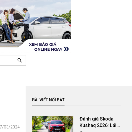
search
BÀI VIẾT NỔI BẬT
Đánh giá Skoda
Kushaq 2026: Lái
17/03/2024
thú vị, nhiều tiện