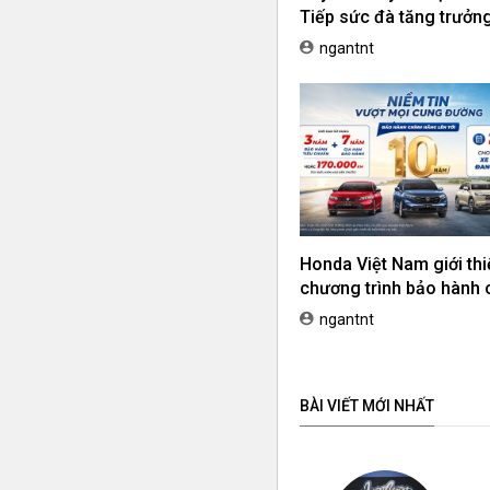
Tiếp sức đà tăng trưởng,
ưu chi phí mua xe
ngantnt
Honda Việt Nam giới thi
chương trình bảo hành 
hãng lên tới 10 năm dà
ngantnt
khách hàng Ôtô
BÀI VIẾT MỚI NHẤT