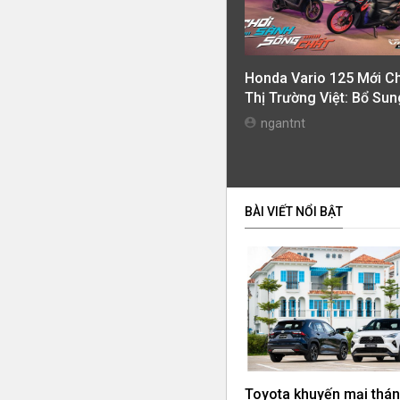
Honda Vario 125 Mới C
Thị Trường Việt: Bổ Sun
Phiên Bản Street, Giá T
ngantnt
42,69 Triệu Đồng
BÀI VIẾT NỔI BẬT
Toyota khuyến mại thán