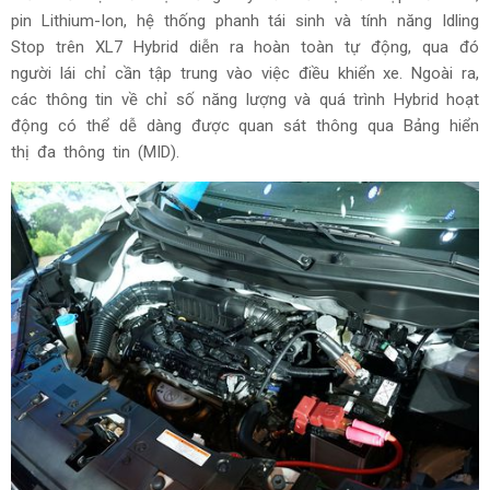
pin Lithium-Ion, hệ thống phanh tái sinh và tính năng Idling
Stop trên XL7 Hybrid diễn ra hoàn toàn tự động, qua đó
người lái chỉ cần tập trung vào việc điều khiển xe. Ngoài ra,
các thông tin về chỉ số năng lượng và quá trình Hybrid hoạt
động có thể dễ dàng được quan sát thông qua Bảng hiển
thị đa thông tin (MID).