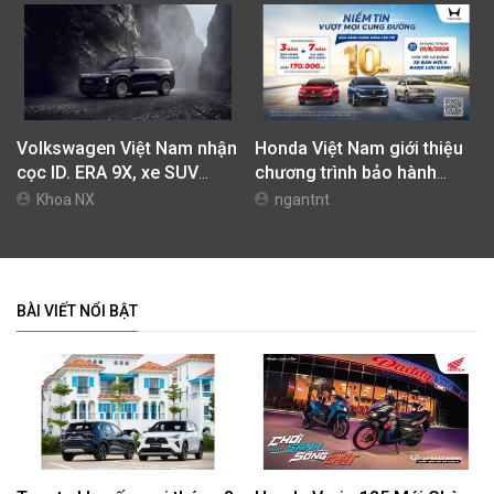
Volkswagen Việt Nam nhận
Honda Việt Nam giới thiệu
cọc ID. ERA 9X, xe SUV
chương trình bảo hành
EREV dự kiến giá dưới 3 tỷ
chính hãng lên tới 10 năm
Khoa NX
ngantnt
đồng
dành cho khách hàng Ôtô
BÀI VIẾT NỔI BẬT