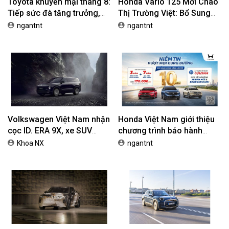
Toyota khuyến mại tháng 8:
Honda Vario 125 Mới Chào
Tiếp sức đà tăng trưởng,
Thị Trường Việt: Bổ Sung
tối ưu chi phí mua xe
Phiên Bản Street, Giá Từ
ngantnt
ngantnt
42,69 Triệu Đồng
Volkswagen Việt Nam nhận
Honda Việt Nam giới thiệu
cọc ID. ERA 9X, xe SUV
chương trình bảo hành
EREV dự kiến giá dưới 3 tỷ
chính hãng lên tới 10 năm
Khoa NX
ngantnt
đồng
dành cho khách hàng Ôtô