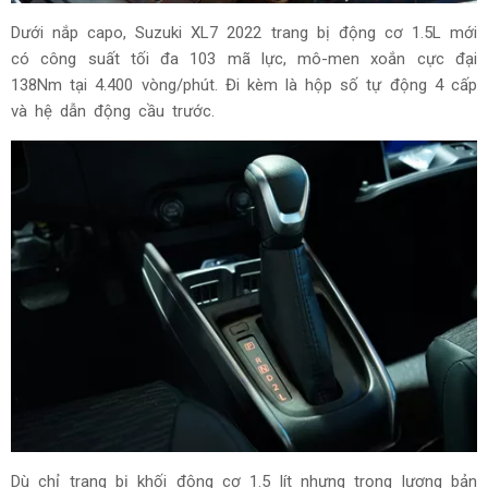
Dưới nắp capo, Suzuki XL7 2022 trang bị động cơ 1.5L mới
có công suất tối đa 103 mã lực, mô-men xoắn cực đại
138Nm tại 4.400 vòng/phút. Đi kèm là hộp số tự động 4 cấp
và hệ dẫn động cầu trước.
Dù chỉ trang bị khối động cơ 1.5 lít nhưng trọng lượng bản