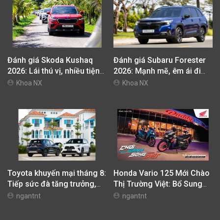
Đánh giá Skoda Kushaq
Đánh giá Subaru Forester
2026: Lái thú vị, nhiều tiện
2026: Mạnh mẽ, êm ái đi
nghi, giá cạnh tranh
cùng hệ thống ADAS hoàn
Khoa NX
Khoa NX
hảo
Toyota khuyến mại tháng 8:
Honda Vario 125 Mới Chào
Tiếp sức đà tăng trưởng,
Thị Trường Việt: Bổ Sung
tối ưu chi phí mua xe
Phiên Bản Street, Giá Từ
ngantnt
ngantnt
42,69 Triệu Đồng