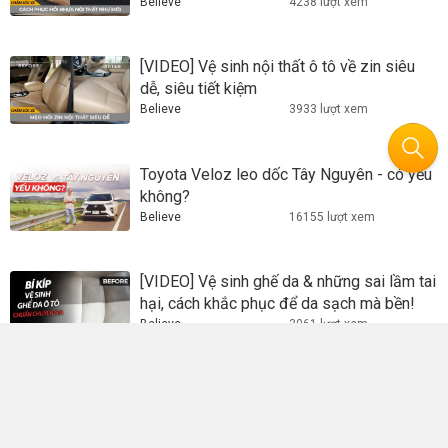
Believe
4238 lượt xem
[VIDEO] Vệ sinh nội thất ô tô về zin siêu
dễ, siêu tiết kiệm
Believe
3933 lượt xem
Toyota Veloz leo dốc Tây Nguyên - có yếu
không?
Believe
16155 lượt xem
[VIDEO] Vệ sinh ghế da & những sai lầm tai
hại, cách khắc phục để da sạch mà bền!
Believe
3061 lượt xem
[Video người dùng đánh giá] MPV 7 chỗ
Toyota Avanza Premio - Trợ thủ đắc lực
trong công việc